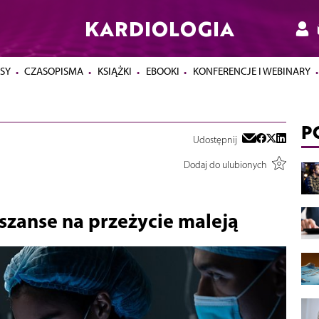
KARDIOLOGIA
SY
CZASOPISMA
KSIĄŻKI
EBOOKI
KONFERENCJE I WEBINARY
P
Udostępnij
Dodaj do ulubionych
 szanse na przeżycie maleją