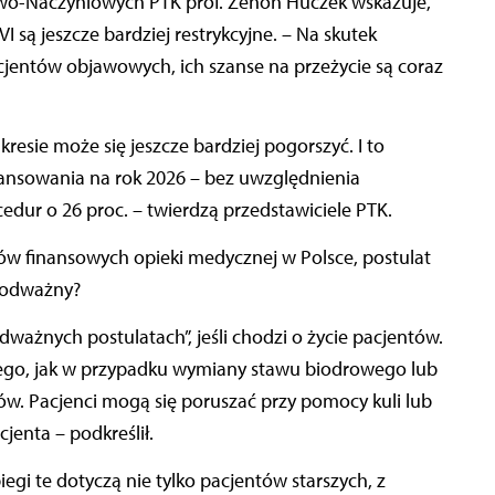
owo-Naczyniowych PTK prof. Zenon Huczek wskazuje,
 są jeszcze bardziej restrykcyjne. – Na skutek
cjentów objawowych, ich szanse na przeżycie są coraz
resie może się jeszcze bardziej pogorszyć. I to
nansowania na rok 2026 – bez uwzględnienia
dur o 26 proc. – twierdzą przedstawiciele PTK.
rów finansowych opieki medycznej w Polsce, postulat
t odważny?
dważnych postulatach”, jeśli chodzi o życie pacjentów.
orego, jak w przypadku wymiany stawu biodrowego lub
w. Pacjenci mogą się poruszać przy pomocy kuli lub
cjenta – podkreślił.
egi te dotyczą nie tylko pacjentów starszych, z