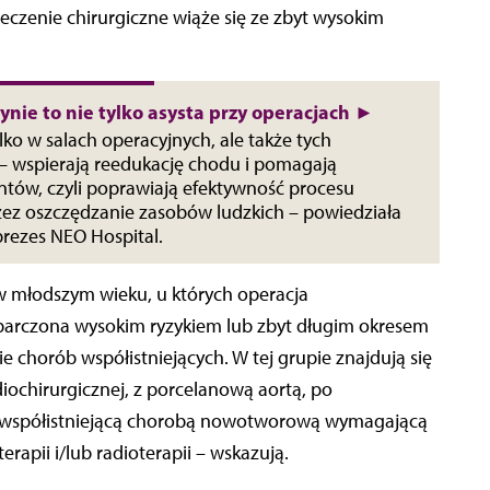
eczenie chirurgiczne wiąże się ze zbyt wysokim
nie to nie tylko asysta przy operacjach ►
ylko w salach operacyjnych, ale także tych
 – wspierają reedukację chodu i pomagają
ntów, czyli poprawiają efektywność procesu
rzez oszczędzanie zasobów ludzkich – powiedziała
rezes NEO Hospital.
 w młodszym wieku, u których operacja
obarczona wysokim ryzykiem lub zbyt długim okresem
 chorób współistniejących. W tej grupie znajdują się
diochirurgicznej, z porcelanową aortą, po
 ze współistniejącą chorobą nowotworową wymagającą
rapii i/lub radioterapii – wskazują.