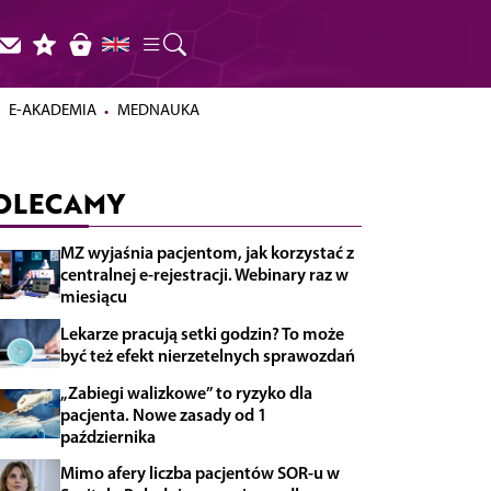
E-AKADEMIA
MEDNAUKA
OLECAMY
MZ wyjaśnia pacjentom, jak korzystać z
centralnej e-rejestracji. Webinary raz w
miesiącu
Lekarze pracują setki godzin? To może
być też efekt nierzetelnych sprawozdań
„Zabiegi walizkowe” to ryzyko dla
pacjenta. Nowe zasady od 1
października
Mimo afery liczba pacjentów SOR-u w