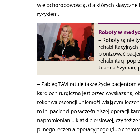
wielochorobowością, dla których klasyczne l
ryzykiem.
Roboty w medycy
– Roboty są nie t
rehabilitacyjnych
pionizować pacje
rehabilitacji pop
Joanna Szyman, p
– Zabieg TAVI ratuje także życie pacjentom
kardiochirurgiczna jest przeciwwskazana, 
rekonwalescencji uniemożliwiającym leczenie
m.in. pacjenci po wcześniejszej operacji kar
napromienianiu klatki piersiowej, czy też
pilnego leczenia operacyjnego i/lub chemiote