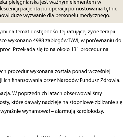
ieka pielęgniarska jest ważnym elementem w
lescencji pacjenta po operacji pomostowania tętnic
nowi duże wyzwanie dla personelu medycznego.
i na temat dostępności tej ratującej życie terapii.
lsce wykonano 4988 zabiegów TAVI, w porównaniu do
 proc. Przekłada się to na około 131 procedur na
tych procedur wykonana została ponad wcześniej
ji ich finansowania przez Narodów Fundusz Zdrowia.
agnacja. W poprzednich latach obserwowaliśmy
sty, które dawały nadzieję na stopniowe zbliżanie się
d wyraźnie wyhamował – alarmują kardiolodzy.