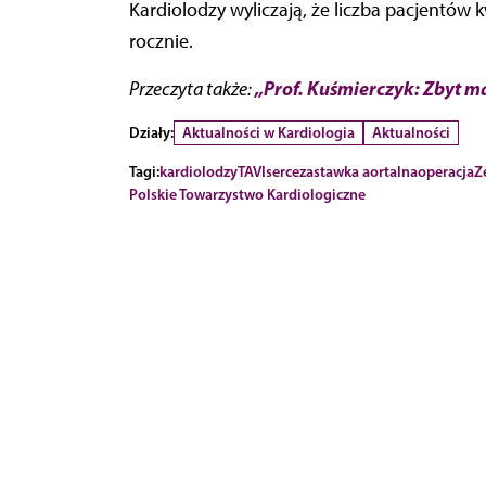
Kardiolodzy wyliczają, że liczba pacjentów kw
rocznie.
„Prof. Kuśmierczyk: Zbyt ma
Przeczyta także:
Działy:
Aktualności w Kardiologia
Aktualności
Tagi:
kardiolodzy
TAVI
serce
zastawka aortalna
operacja
Z
Polskie Towarzystwo Kardiologiczne