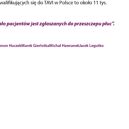
alifikujących się do TAVI w Polsce to około 11 tys.
ło pacjentów jest zgłaszanych do przeszczepu płuc”
.
enon Huczek
Marek Gierlotka
Michał Hawranek
Jacek Legutko