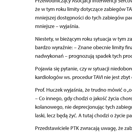
Przewodniczący Asocjacji Interwencji Serc
że w tym roku limity dotyczące zabiegów TAVI
mniejszej dostępności do tych zabiegów pa
mniejsze – wyjaśnia.
Niestety, w bieżącym roku sytuacja w tym zak
bardzo wyraźnie: – Znane obecnie limity fi
nadwykonań – prognozują spadek tych proce
Pojawia się pytanie, czy w sytuacji niedobo
kardiologów ws. procedur TAVI nie jest zby
Prof. Huczek wyjaśnia, że trudno mówić o „o
– Co innego, gdy chodzi o jakość życia ch
kolanowego, nie deprecjonując tych zabiegó
laski, lecz będą żyć. A tutaj chodzi o życie pa
Przedstawiciele PTK zwracają uwagę, że zabi