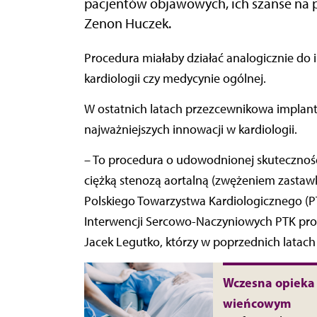
pacjentów objawowych, ich szanse na pr
Zenon Huczek.
Procedura miałaby działać analogicznie do innych kluczowych interwencji ratujących życie, jak w
kardiologii czy medycynie ogólnej.
W ostatnich latach przezcewnikowa implantac
najważniejszych innowacji w kardiologii.
– To procedura o udowodnionej skuteczności,
ciężką stenozą aortalną (zwężeniem zastawki
Polskiego Towarzystwa Kardiologicznego (PT
Interwencji Sercowo-Naczyniowych PTK prof
Jacek Legutko, którzy w poprzednich latach
Wczesna opieka
wieńcowym