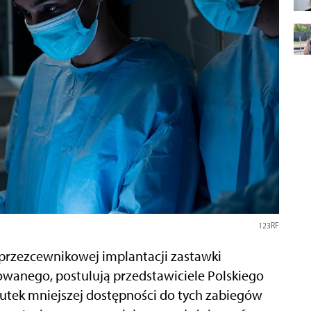
123RF
 przezcewnikowej implantacji zastawki
towanego, postulują przedstawiciele Polskiego
utek mniejszej dostępności do tych zabiegów