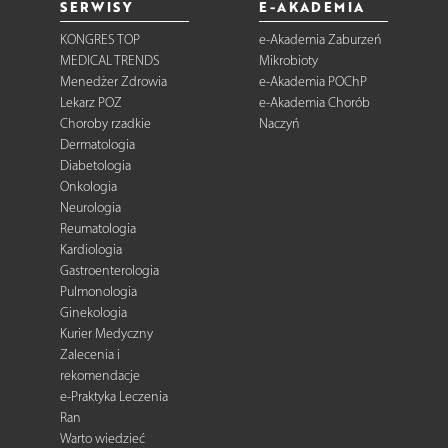
SERWISY
E-AKADEMIA
KONGRES TOP
e-Akademia Zaburzeń
MEDICAL TRENDS
Mikrobioty
Menedżer Zdrowia
e-Akademia POChP
Lekarz POZ
e-Akademia Chorób
Choroby rzadkie
Naczyń
Dermatologia
Diabetologia
Onkologia
Neurologia
Reumatologia
Kardiologia
Gastroenterologia
Pulmonologia
Ginekologia
Kurier Medyczny
Zalecenia i
rekomendacje
e-Praktyka Leczenia
Ran
Warto wiedzieć