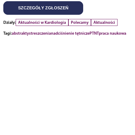
SZCZEGÓŁY ZGŁOSZEŃ
Działy:
Aktualności w Kardiologia
Polecamy
Aktualności
Tagi:
abstrakty
streszczenia
nadciśnienie tętnicze
PTNT
praca naukowa