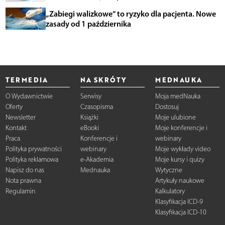
„Zabiegi walizkowe” to ryzyko dla pacjenta. Nowe
zasady od 1 października
TERMEDIA
NA SKRÓTY
MEDNAUKA
O Wydawnictwie
Serwisy
Moja medNauka
Oferty
Czasopisma
Dostosuj
Newsletter
Książki
Moje ulubione
Kontakt
eBooki
Moje konferencje i
Praca
Konferencje i
webinary
Polityka prywatności
webinary
Moje wykłady video
Polityka reklamowa
e-Akademia
Moje kursy i quizy
Napisz do nas
Mednauka
Wytyczne
Nota prawna
Artykuły naukowe
Regulamin
Kalkulatory
Klasyfikacja ICD-9
Klasyfikacja ICD-10