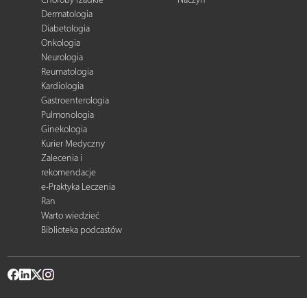
Dermatologia
Diabetologia
Onkologia
Neurologia
Reumatologia
Kardiologia
Gastroenterologia
Pulmonologia
Ginekologia
Kurier Medyczny
Zalecenia i
rekomendacje
e-Praktyka Leczenia
Ran
Warto wiedzieć
Biblioteka podcastów