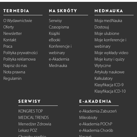
TERMEDIA
NA SKRÓTY
MEDNAUKA
O Wydawnictwie
Serwisy
Moja medNauka
Oferty
Czasopisma
Dostosuj
Newsletter
Książki
Moje ulubione
Kontakt
eBooki
Moje konferencje i
Praca
Konferencje i
webinary
Polityka prywatności
webinary
Moje wykłady video
Polityka reklamowa
e-Akademia
Moje kursy i quizy
Napisz do nas
Mednauka
Wytyczne
Nota prawna
Artykuły naukowe
Regulamin
Kalkulatory
Klasyfikacja ICD-9
Klasyfikacja ICD-10
SERWISY
E-AKADEMIA
KONGRES TOP
e-Akademia Zaburzeń
MEDICAL TRENDS
Mikrobioty
Menedżer Zdrowia
e-Akademia POChP
Lekarz POZ
e-Akademia Chorób
Choroby rzadkie
Naczyń