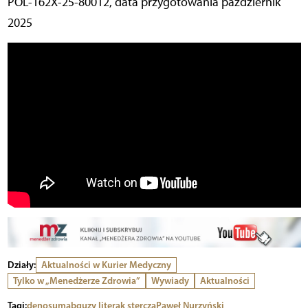
POL-162X-25-80012, data przygotowania październik
2025
Działy:
Aktualności w Kurier Medyczny
Tylko w „Menedżerze Zdrowia”
Wywiady
Aktualności
Tagi:
denosumab
guzy lite
rak stercza
Paweł Nurzyński