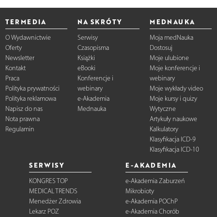
TERMEDIA
NA SKRÓTY
MEDNAUKA
O Wydawnictwie
Serwisy
Moja medNauka
Oferty
Czasopisma
Dostosuj
Newsletter
Książki
Moje ulubione
Kontakt
eBooki
Moje konferencje i
Praca
Konferencje i
webinary
Polityka prywatności
webinary
Moje wykłady video
Polityka reklamowa
e-Akademia
Moje kursy i quizy
Napisz do nas
Mednauka
Wytyczne
Nota prawna
Artykuły naukowe
Regulamin
Kalkulatory
Klasyfikacja ICD-9
Klasyfikacja ICD-10
SERWISY
E-AKADEMIA
KONGRES TOP
e-Akademia Zaburzeń
MEDICAL TRENDS
Mikrobioty
Menedżer Zdrowia
e-Akademia POChP
Lekarz POZ
e-Akademia Chorób