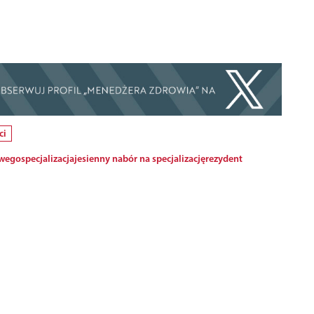
ci
owego
specjalizacja
jesienny nabór na specjalizację
rezydent