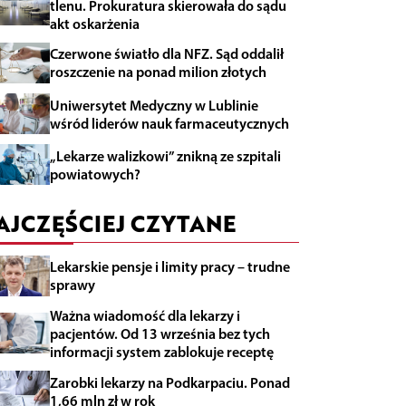
tlenu. Prokuratura skierowała do sądu
akt oskarżenia
Czerwone światło dla NFZ. Sąd oddalił
roszczenie na ponad milion złotych
Uniwersytet Medyczny w Lublinie
wśród liderów nauk farmaceutycznych
„Lekarze walizkowi” znikną ze szpitali
powiatowych?
AJCZĘŚCIEJ CZYTANE
Lekarskie pensje i limity pracy – trudne
sprawy
Ważna wiadomość dla lekarzy i
pacjentów. Od 13 września bez tych
informacji system zablokuje receptę
Zarobki lekarzy na Podkarpaciu. Ponad
1,66 mln zł w rok