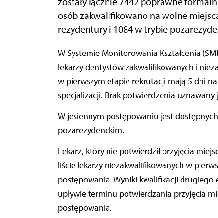
zostały łącznie 7442 poprawne formalni
osób zakwalifikowano na wolne miejsca
rezydentury i 1084 w trybie pozarezyd
W Systemie Monitorowania Kształcenia (SMK) zostały opublikowane listy rankingowe lekarzy i
lekarzy dentystów zakwalifikowanych i nieza
w pierwszym etapie rekrutacji mają 5 dni 
specjalizacji. Brak potwierdzenia uznawany
W jesiennym postępowaniu jest dostępnych 
pozarezydenckim.
Lekarz, który nie potwierdził przyjęcia miejsc
liście lekarzy niezakwalifikowanych w pier
postępowania. Wyniki kwalifikacji drugieg
upływie terminu potwierdzania przyjęcia mi
postępowania.