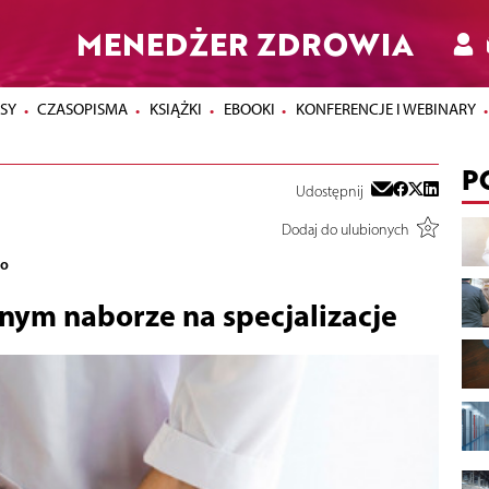
MENEDŻER ZDROWIA
SY
CZASOPISMA
KSIĄŻKI
EBOOKI
KONFERENCJE I WEBINARY
P
Udostępnij
Dodaj do ulubionych
go
nnym naborze na specjalizacje