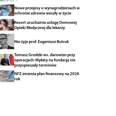
Nowe przepisy o wynagrodzeniach w
ochronie zdrowia weszły w życie
Resort uruchamia usługę Domowej
Opieki Medycznej dla lekarzy
Nie żyje prof. Eugeniusz Butruk
Tomasz Grodzki ws. darowizn przy
operacjach: Wpłaty na fundację nie
przyspieszały terminów
NFZ zmienia plan finansowy na 2026
rok