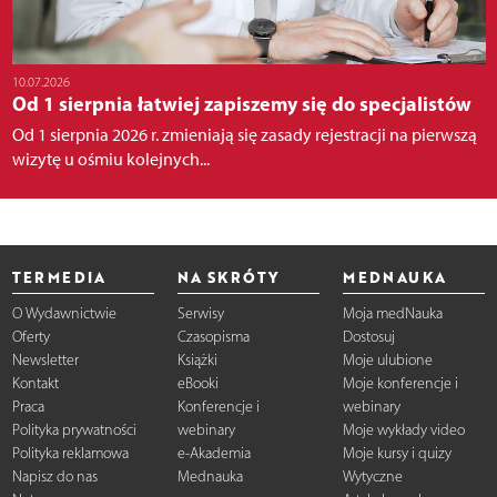
10.07.2026
Od 1 sierpnia łatwiej zapiszemy się do specjalistów
Od 1 sierpnia 2026 r. zmieniają się zasady rejestracji na pierwszą
wizytę u ośmiu kolejnych...
TERMEDIA
NA SKRÓTY
MEDNAUKA
O Wydawnictwie
Serwisy
Moja medNauka
Oferty
Czasopisma
Dostosuj
Newsletter
Książki
Moje ulubione
Kontakt
eBooki
Moje konferencje i
Praca
Konferencje i
webinary
Polityka prywatności
webinary
Moje wykłady video
Polityka reklamowa
e-Akademia
Moje kursy i quizy
Napisz do nas
Mednauka
Wytyczne