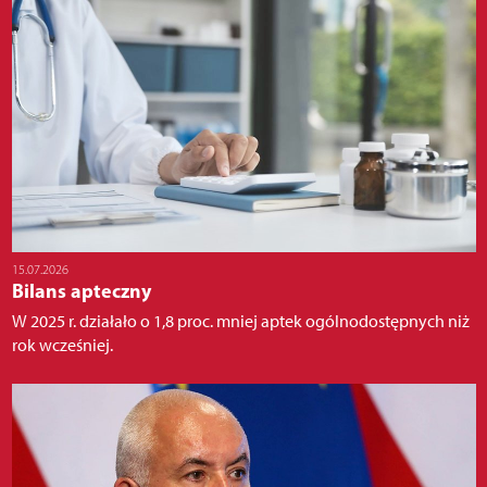
15.07.2026
Bilans apteczny
W 2025 r. działało o 1,8 proc. mniej aptek ogólnodostępnych niż
rok wcześniej.