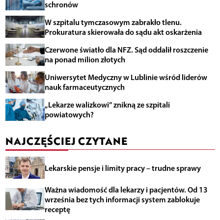
schronów
W szpitalu tymczasowym zabrakło tlenu.
Prokuratura skierowała do sądu akt oskarżenia
Czerwone światło dla NFZ. Sąd oddalił roszczenie
na ponad milion złotych
Uniwersytet Medyczny w Lublinie wśród liderów
nauk farmaceutycznych
„Lekarze walizkowi” znikną ze szpitali
powiatowych?
NAJCZĘŚCIEJ CZYTANE
Lekarskie pensje i limity pracy – trudne sprawy
Ważna wiadomość dla lekarzy i pacjentów. Od 13
września bez tych informacji system zablokuje
receptę