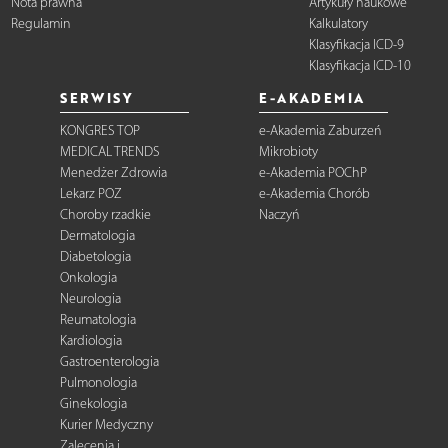
Nota prawna
Artykuły naukowe
Regulamin
Kalkulatory
Klasyfikacja ICD-9
Klasyfikacja ICD-10
SERWISY
E-AKADEMIA
KONGRES TOP
e-Akademia Zaburzeń
MEDICAL TRENDS
Mikrobioty
Menedżer Zdrowia
e-Akademia POChP
Lekarz POZ
e-Akademia Chorób
Choroby rzadkie
Naczyń
Dermatologia
Diabetologia
Onkologia
Neurologia
Reumatologia
Kardiologia
Gastroenterologia
Pulmonologia
Ginekologia
Kurier Medyczny
Zalecenia i