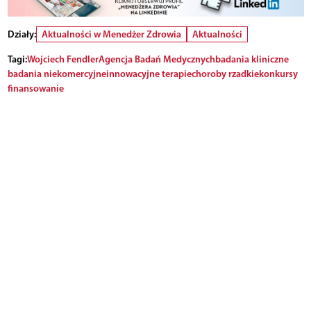
Działy:
Aktualności w Menedżer Zdrowia
Aktualności
Tagi:
Wojciech Fendler
Agencja Badań Medycznych
badania kliniczne
badania niekomercyjne
innowacyjne terapie
choroby rzadkie
konkursy
finansowanie