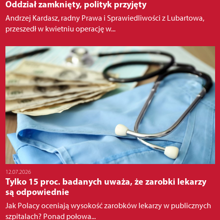
Oddział zamknięty, polityk przyjęty
Andrzej Kardasz, radny Prawa i Sprawiedliwości z Lubartowa,
przeszedł w kwietniu operację w...
12.07.2026
Tylko 15 proc. badanych uważa, że zarobki lekarzy
są odpowiednie
Jak Polacy oceniają wysokość zarobków lekarzy w publicznych
szpitalach? Ponad połowa...