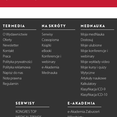
TERMEDIA
NA SKRÓTY
MEDNAUKA
O Wydawnictwie
Serwisy
Moja medNauka
Oferty
Czasopisma
Dostosuj
Newsletter
Książki
Moje ulubione
Kontakt
eBooki
Moje konferencje i
Praca
Konferencje i
webinary
Polityka prywatności
webinary
Moje wykłady video
Polityka reklamowa
e-Akademia
Moje kursy i quizy
Napisz do nas
Mednauka
Wytyczne
Nota prawna
Artykuły naukowe
Regulamin
Kalkulatory
Klasyfikacja ICD-9
Klasyfikacja ICD-10
SERWISY
E-AKADEMIA
KONGRES TOP
e-Akademia Zaburzeń