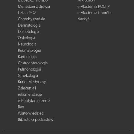
MEDICAL TRENDS
Mikrobioty
Menedżer Zdrowia
e-Akademia POChP
Lekarz POZ
e-Akademia Chorób
Choroby rzadkie
Naczyń
Dermatologia
Diabetologia
Onkologia
Neurologia
Reumatologia
Kardiologia
Gastroenterologia
Pulmonologia
Ginekologia
Kurier Medyczny
Zalecenia i
rekomendacje
e-Praktyka Leczenia
Ran
Warto wiedzieć
Biblioteka podcastów