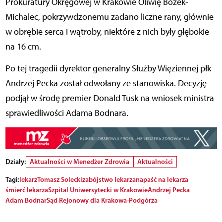
Prokuratury Okręgowej w Krakowie Oliwię Bożek-
Michalec, pokrzywdzonemu zadano liczne rany, głównie
w obrębie serca i wątroby, niektóre z nich były głębokie
na 16 cm.
Po tej tragedii dyrektor generalny Służby Więziennej płk
Andrzej Pecka został odwołany ze stanowiska. Decyzję
podjął w środę premier Donald Tusk na wniosek ministra
sprawiedliwości Adama Bodnara.
Działy:
Aktualności w Menedżer Zdrowia
Aktualności
Tagi:
lekarz
Tomasz Solecki
zabójstwo lekarza
napaść na lekarza
śmierć lekarza
Szpital Uniwersytecki w Krakowie
Andrzej Pecka
Adam Bodnar
Sąd Rejonowy dla Krakowa-Podgórza