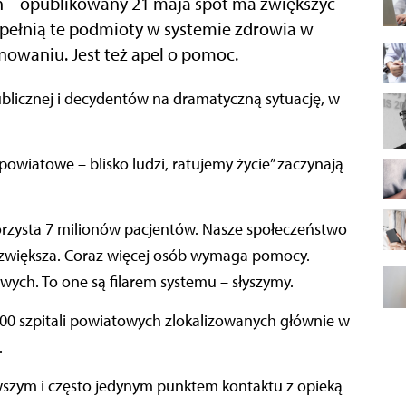
h – opublikowany 21 maja spot ma zwiększyć
 pełnią te podmioty w systemie zdrowia w
onowaniu. Jest też apel o pomoc.
owiatowe – blisko ludzi, ratujemy życie” zaczynają
orzysta 7 milionów pacjentów. Nasze społeczeństwo
ę zwiększa. Coraz więcej osób wymaga pomocy.
owych. To one są filarem systemu – słyszymy.
300 szpitali powiatowych zlokalizowanych głównie w
.
rwszym i często jedynym punktem kontaktu z opieką