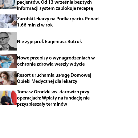
pacjentów. Od 13 września bez tych
informacji system zablokuje receptę
Zarobki lekarzy na Podkarpaciu. Ponad
1,66 mln zł w rok
Nie żyje prof. Eugeniusz Butruk
Nowe przepisy o wynagrodzeniach w
ochronie zdrowia weszły w życie
Resort uruchamia usługę Domowej
Opieki Medycznej dla lekarzy
Tomasz Grodzki ws. darowizn przy
operacjach: Wpłaty na fundację nie
przyspieszały terminów