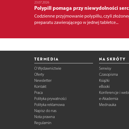
23.07.2026
Polypill pomaga przy niewydolności ser
Codzienne przyjmowanie polypillu, czyli złożon
preparatu zawierającego w jednej tabletce...
TERMEDIA
NA SKRÓTY
O Wydawnictwie
Serwisy
Oferty
Czasopisma
Newsletter
Książki
Kontakt
eBooki
Praca
Konferencje i web
Polityka prywatności
e-Akademia
Polityka reklamowa
Mednauka
Napisz do nas
Nota prawna
Regulamin