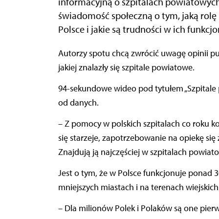
informacyjną o szpitalach powiatowyc
świadomość społeczną o tym, jaką rolę
Polsce i jakie są trudności w ich funkcj
Autorzy spotu chcą zwrócić uwagę opinii publicznej i decydentów na dramatyczną sytuację, w
jakiej znalazły się szpitale powiatowe.
94-sekundowe wideo pod tytułem „Szpitale p
od danych.
– Z pomocy w polskich szpitalach co roku k
się starzeje, zapotrzebowanie na opiekę si
Znajdują ją najczęściej w szpitalach powiat
Jest o tym, że w Polsce funkcjonuje ponad 
mniejszych miastach i na terenach wiejskich
– Dla milionów Polek i Polaków są one pie