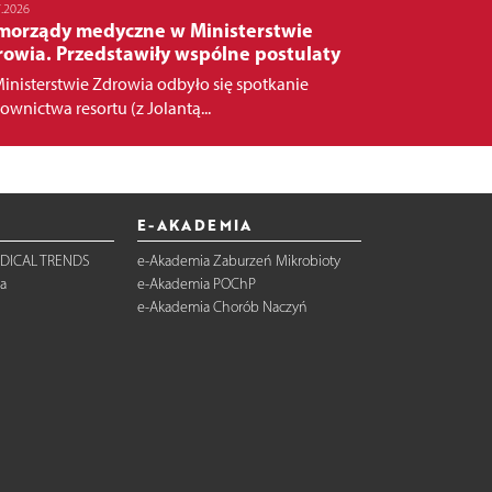
7.2026
morządy medyczne w Ministerstwie
rowia. Przedstawiły wspólne postulaty
inisterstwie Zdrowia odbyło się spotkanie
rownictwa resortu (z Jolantą...
E-AKADEMIA
DICAL TRENDS
e-Akademia Zaburzeń Mikrobioty
a
e-Akademia POChP
e-Akademia Chorób Naczyń