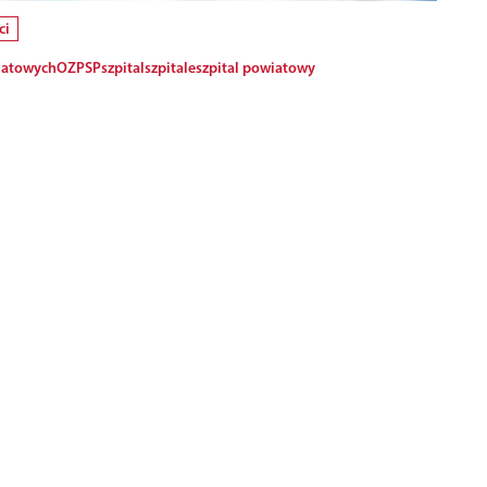
ci
iatowych
OZPSP
szpital
szpitale
szpital powiatowy