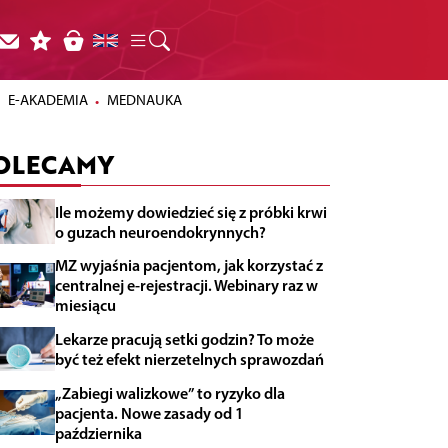
E-AKADEMIA
MEDNAUKA
OLECAMY
Ile możemy dowiedzieć się z próbki krwi
o guzach neuroendokrynnych?
MZ wyjaśnia pacjentom, jak korzystać z
centralnej e-rejestracji. Webinary raz w
miesiącu
Lekarze pracują setki godzin? To może
być też efekt nierzetelnych sprawozdań
„Zabiegi walizkowe” to ryzyko dla
pacjenta. Nowe zasady od 1
października