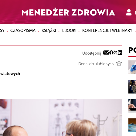
MENEDŻER ZDROWIA
SY
CZASOPISMA
KSIĄŻKI
EBOOKI
KONFERENCJE I WEBINARY
P
Udostępnij
Dodaj do ulubionych
owiatowych
►