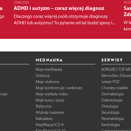
24.06.2026
30.0
ca
ADHD i autyzm – coraz więcej diagnoz
Sa
Zd
ego
Dlaczego coraz więcej osób otrzymuje diagnozę
W M
ADHD lub autyzmu? To pytanie od lat budzi spory i...
kie
MEDNAUKA
SERWISY
Moja medNauka
KONGRES TOP ME
Dostosuj
Menedżer Zdrowi
Moje ulubione
Lekarz POZ
Moje konferencje i webinary
Choroby rzadkie
inary
Moje wykłady video
Dermatologia
Moje kursy i quizy
Diabetologia
Wytyczne
Onkologia
Artykuły naukowe
Neurologia
Kalkulatory
Reumatologia
Klasyfikacja ICD-9
Kardiologia
Klasyfikacja ICD-10
Gastroenterologia