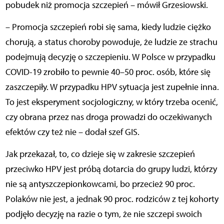
pobudek niż promocja szczepień – mówił Grzesiowski.
– Promocja szczepień robi się sama, kiedy ludzie ciężko
chorują, a status choroby powoduje, że ludzie ze strachu
podejmują decyzję o szczepieniu. W Polsce w przypadku
COVID-19 zrobiło to pewnie 40–50 proc. osób, które się
zaszczepiły. W przypadku HPV sytuacja jest zupełnie inna.
To jest eksperyment socjologiczny, w który trzeba ocenić,
czy obrana przez nas droga prowadzi do oczekiwanych
efektów czy też nie – dodał szef GIS.
Jak przekazał, to, co dzieje się w zakresie szczepień
przeciwko HPV jest próbą dotarcia do grupy ludzi, którzy
nie są antyszczepionkowcami, bo przecież 90 proc.
Polaków nie jest, a jednak 90 proc. rodziców z tej kohorty
podjęło decyzję na razie o tym, że nie szczepi swoich