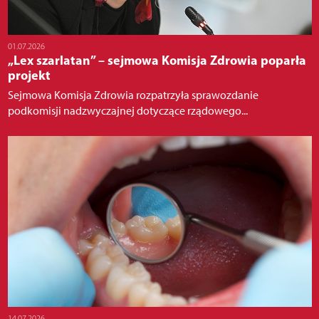
01.07.2026
„Lex szarlatan” – sejmowa Komisja Zdrowia poparła
projekt
Sejmowa Komisja Zdrowia rozpatrzyła sprawozdanie
podkomisji nadzwyczajnej dotyczące rządowego...
14.07.2026