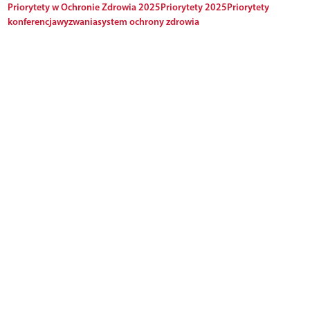
Priorytety w Ochronie Zdrowia 2025
Priorytety 2025
Priorytety
konferencja
wyzwania
system ochrony zdrowia