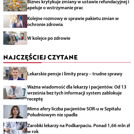
Biznes krytykuje zmiany w ustawie refundacyjnej i
apeluje o wstrzymanie prac
Kolejne rozmowy w sprawie pakietu zmian w
ochronie zdrowia
W kolejce po zdrowie
NAJCZĘŚCIEJ CZYTANE
Lekarskie pensje i limity pracy – trudne sprawy
Ważna wiadomość dla lekarzy i pacjentów. Od 13
września bez tych informacji system zablokuje
receptę
Mimo afery liczba pacjentów SOR-u w Szpitalu
Południowym nie spadła
Zarobki lekarzy na Podkarpaciu. Ponad 1,66 mln zł
w rok