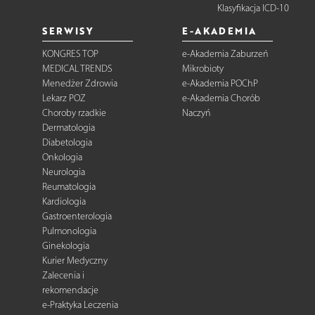
Klasyfikacja ICD-10
SERWISY
E-AKADEMIA
KONGRES TOP
e-Akademia Zaburzeń
MEDICAL TRENDS
Mikrobioty
Menedżer Zdrowia
e-Akademia POChP
Lekarz POZ
e-Akademia Chorób
Choroby rzadkie
Naczyń
Dermatologia
Diabetologia
Onkologia
Neurologia
Reumatologia
Kardiologia
Gastroenterologia
Pulmonologia
Ginekologia
Kurier Medyczny
Zalecenia i
rekomendacje
e-Praktyka Leczenia