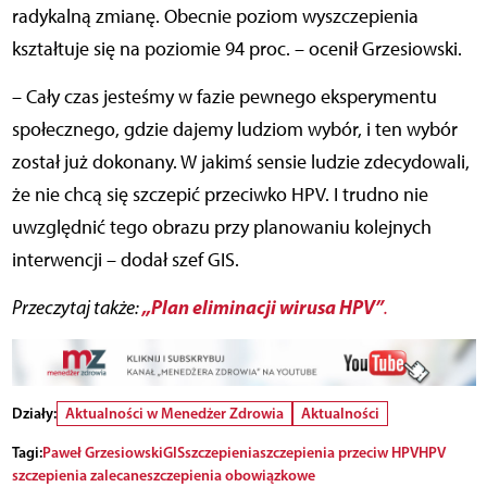
radykalną zmianę. Obecnie poziom wyszczepienia
kształtuje się na poziomie 94 proc. – ocenił Grzesiowski.
– Cały czas jesteśmy w fazie pewnego eksperymentu
społecznego, gdzie dajemy ludziom wybór, i ten wybór
został już dokonany. W jakimś sensie ludzie zdecydowali,
że nie chcą się szczepić przeciwko HPV. I trudno nie
uwzględnić tego obrazu przy planowaniu kolejnych
interwencji – dodał szef GIS.
„Plan eliminacji wirusa HPV”
Przeczytaj także:
.
Działy:
Aktualności w Menedżer Zdrowia
Aktualności
Tagi:
Paweł Grzesiowski
GIS
szczepienia
szczepienia przeciw HPV
HPV
szczepienia zalecane
szczepienia obowiązkowe