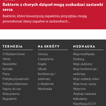
Bakterie z chorych dziąseł mogą uszkadzać zastawki
serca
Bakterie, które towarzyszą zapaleniu przyzębia, mogą
powodować stany zapalne w zastawkach...
TERMEDIA
NA SKRÓTY
MEDNAUKA
O Wydawnictwie
Serwisy
Moja medNauka
Oferty
Czasopisma
Dostosuj
Newsletter
Książki
Moje ulubione
Kontakt
eBooki
Moje konferencje i
Praca
Konferencje i
webinary
Polityka prywatności
webinary
Moje wykłady video
Polityka reklamowa
e-Akademia
Moje kursy i quizy
Napisz do nas
Mednauka
Wytyczne
Nota prawna
Artykuły naukowe
Regulamin
Kalkulatory
Klasyfikacja ICD-9