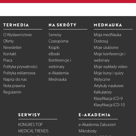
TERMEDIA
NA SKRÓTY
MEDNAUKA
O Wydawnictwie
Serwisy
Moja medNauka
Oferty
Czasopisma
Dostosuj
Newsletter
Książki
Moje ulubione
Kontakt
eBooki
Moje konferencje i
Praca
Konferencje i
webinary
Polityka prywatności
webinary
Moje wykłady video
Polityka reklamowa
e-Akademia
Moje kursy i quizy
Napisz do nas
Mednauka
Wytyczne
Nota prawna
Artykuły naukowe
Regulamin
Kalkulatory
Klasyfikacja ICD-9
Klasyfikacja ICD-10
SERWISY
E-AKADEMIA
KONGRES TOP
e-Akademia Zaburzeń
MEDICAL TRENDS
Mikrobioty