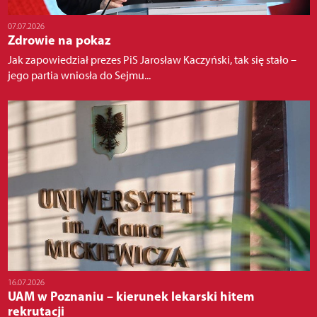
07.07.2026
Zdrowie na pokaz
Jak zapowiedział prezes PiS Jarosław Kaczyński, tak się stało –
jego partia wniosła do Sejmu...
16.07.2026
UAM w Poznaniu – kierunek lekarski hitem
rekrutacji