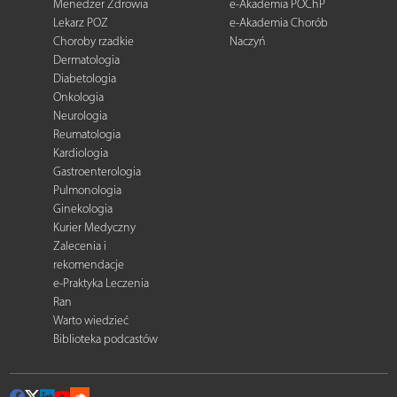
Menedżer Zdrowia
e-Akademia POChP
Lekarz POZ
e-Akademia Chorób
Choroby rzadkie
Naczyń
Dermatologia
Diabetologia
Onkologia
Neurologia
Reumatologia
Kardiologia
Gastroenterologia
Pulmonologia
Ginekologia
Kurier Medyczny
Zalecenia i
rekomendacje
e-Praktyka Leczenia
Ran
Warto wiedzieć
Biblioteka podcastów