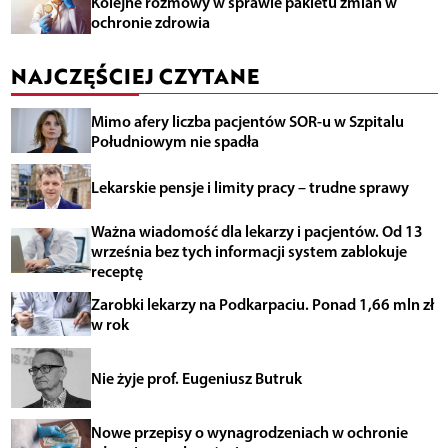
Kolejne rozmowy w sprawie pakietu zmian w
ochronie zdrowia
NAJCZĘŚCIEJ CZYTANE
Mimo afery liczba pacjentów SOR-u w Szpitalu
Południowym nie spadła
Lekarskie pensje i limity pracy – trudne sprawy
Ważna wiadomość dla lekarzy i pacjentów. Od 13
września bez tych informacji system zablokuje
receptę
Zarobki lekarzy na Podkarpaciu. Ponad 1,66 mln zł
w rok
Nie żyje prof. Eugeniusz Butruk
Nowe przepisy o wynagrodzeniach w ochronie