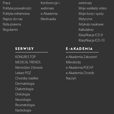
Praca
Konferencje i
webinary
Polityka prywatności
webinary
Moje wykłady video
Polityka reklamowa
e-Akademia
Moje kursy i quizy
Napisz do nas
Mednauka
Wytyczne
Nota prawna
Artykuły naukowe
Regulamin
Kalkulatory
Klasyfikacja ICD-9
Klasyfikacja ICD-10
SERWISY
E-AKADEMIA
KONGRES TOP
e-Akademia Zaburzeń
MEDICAL TRENDS
Mikrobioty
Menedżer Zdrowia
e-Akademia POChP
Lekarz POZ
e-Akademia Chorób
Choroby rzadkie
Naczyń
Dermatologia
Diabetologia
Onkologia
Neurologia
Reumatologia
Kardiologia