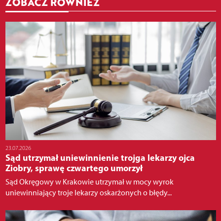
ZOBACZ RÓWNIEŻ
23.07.2026
Sąd utrzymał uniewinnienie trojga lekarzy ojca
Ziobry, sprawę czwartego umorzył
Sąd Okręgowy w Krakowie utrzymał w mocy wyrok
uniewinniający troje lekarzy oskarżonych o błędy...