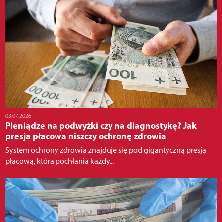
03.07.2026
Pieniądze na podwyżki czy na diagnostykę? Jak
presja płacowa niszczy ochronę zdrowia
System ochrony zdrowia znajduje się pod gigantyczną presją
płacową, która pochłania każdy...