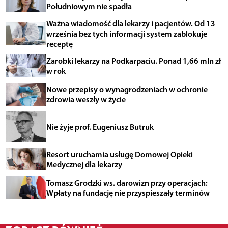
Południowym nie spadła
Ważna wiadomość dla lekarzy i pacjentów. Od 13
września bez tych informacji system zablokuje
receptę
Zarobki lekarzy na Podkarpaciu. Ponad 1,66 mln zł
w rok
Nowe przepisy o wynagrodzeniach w ochronie
zdrowia weszły w życie
Nie żyje prof. Eugeniusz Butruk
Resort uruchamia usługę Domowej Opieki
Medycznej dla lekarzy
Tomasz Grodzki ws. darowizn przy operacjach:
Wpłaty na fundację nie przyspieszały terminów