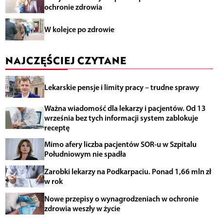
ochronie zdrowia
W kolejce po zdrowie
NAJCZĘŚCIEJ CZYTANE
Lekarskie pensje i limity pracy – trudne sprawy
Ważna wiadomość dla lekarzy i pacjentów. Od 13
września bez tych informacji system zablokuje
receptę
Mimo afery liczba pacjentów SOR-u w Szpitalu
Południowym nie spadła
Zarobki lekarzy na Podkarpaciu. Ponad 1,66 mln zł
w rok
Nowe przepisy o wynagrodzeniach w ochronie
zdrowia weszły w życie