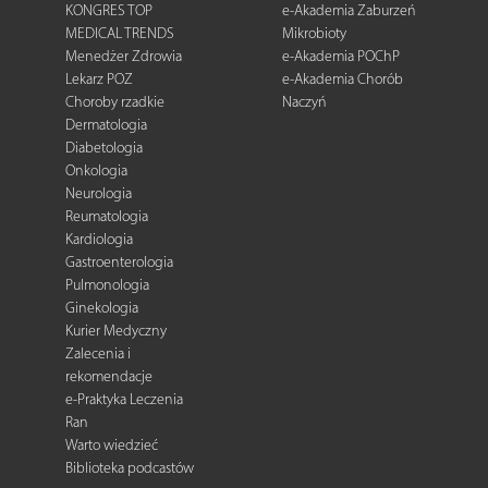
KONGRES TOP
e-Akademia Zaburzeń
MEDICAL TRENDS
Mikrobioty
Menedżer Zdrowia
e-Akademia POChP
Lekarz POZ
e-Akademia Chorób
Choroby rzadkie
Naczyń
Dermatologia
Diabetologia
Onkologia
Neurologia
Reumatologia
Kardiologia
Gastroenterologia
Pulmonologia
Ginekologia
Kurier Medyczny
Zalecenia i
rekomendacje
e-Praktyka Leczenia
Ran
Warto wiedzieć
Biblioteka podcastów