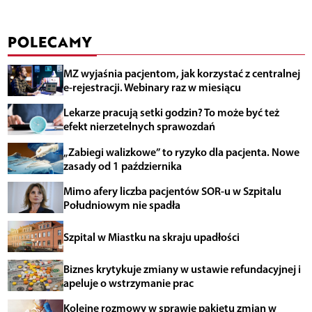
POLECAMY
MZ wyjaśnia pacjentom, jak korzystać z centralnej
e-rejestracji. Webinary raz w miesiącu
Lekarze pracują setki godzin? To może być też
efekt nierzetelnych sprawozdań
„Zabiegi walizkowe” to ryzyko dla pacjenta. Nowe
zasady od 1 października
Mimo afery liczba pacjentów SOR-u w Szpitalu
Południowym nie spadła
Szpital w Miastku na skraju upadłości
Biznes krytykuje zmiany w ustawie refundacyjnej i
apeluje o wstrzymanie prac
Kolejne rozmowy w sprawie pakietu zmian w