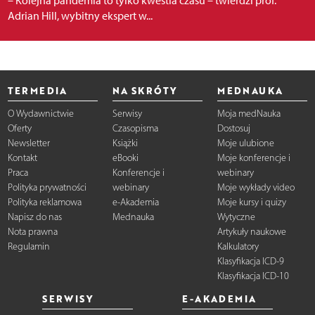
– Kolejna pandemia to tylko kwestia czasu – twierdzi prof.
Adrian Hill, wybitny ekspert w...
TERMEDIA
NA SKRÓTY
MEDNAUKA
O Wydawnictwie
Serwisy
Moja medNauka
Oferty
Czasopisma
Dostosuj
Newsletter
Książki
Moje ulubione
Kontakt
eBooki
Moje konferencje i
Praca
Konferencje i
webinary
Polityka prywatności
webinary
Moje wykłady video
Polityka reklamowa
e-Akademia
Moje kursy i quizy
Napisz do nas
Mednauka
Wytyczne
Nota prawna
Artykuły naukowe
Regulamin
Kalkulatory
Klasyfikacja ICD-9
Klasyfikacja ICD-10
SERWISY
E-AKADEMIA