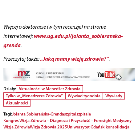
Więcej o doktoracie (w tym recenzje) na stronie
www.ug.edu.pl/jolanta_sobieranska-
internetowej:
grenda
.
„Jaką mamy wizję zdrowia?”
Przeczytaj także:
.
Działy:
Aktualności w Menedżer Zdrowia
Tylko w „Menedżerze Zdrowia”
Wywiad tygodnia
Wywiady
Aktualności
Tagi:
Jolanta Sobierańska-Grenda
szpital
szpitale
Kongres Wizja Zdrowia – Diagnoza i Przyszłość – Foresight Medyczny
Wizja Zdrowia
Wizja Zdrowia 2025
Uniwersytet Gdański
konsolidacja