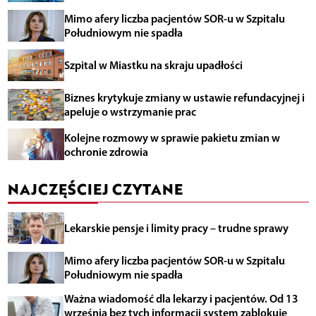
Mimo afery liczba pacjentów SOR-u w Szpitalu
Południowym nie spadła
Szpital w Miastku na skraju upadłości
Biznes krytykuje zmiany w ustawie refundacyjnej i
apeluje o wstrzymanie prac
Kolejne rozmowy w sprawie pakietu zmian w
ochronie zdrowia
NAJCZĘŚCIEJ CZYTANE
Lekarskie pensje i limity pracy – trudne sprawy
Mimo afery liczba pacjentów SOR-u w Szpitalu
Południowym nie spadła
Ważna wiadomość dla lekarzy i pacjentów. Od 13
września bez tych informacji system zablokuje