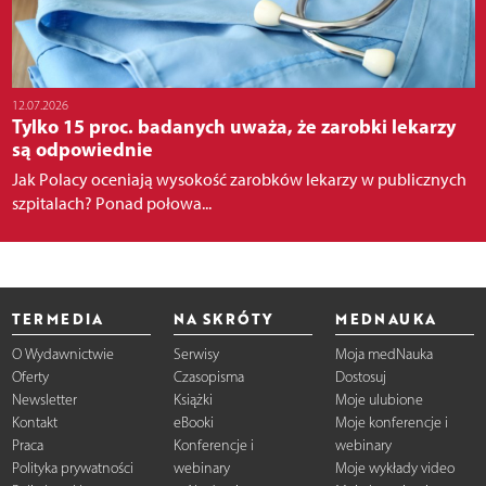
12.07.2026
Tylko 15 proc. badanych uważa, że zarobki lekarzy
są odpowiednie
Jak Polacy oceniają wysokość zarobków lekarzy w publicznych
szpitalach? Ponad połowa...
TERMEDIA
NA SKRÓTY
MEDNAUKA
O Wydawnictwie
Serwisy
Moja medNauka
Oferty
Czasopisma
Dostosuj
Newsletter
Książki
Moje ulubione
Kontakt
eBooki
Moje konferencje i
Praca
Konferencje i
webinary
Polityka prywatności
webinary
Moje wykłady video