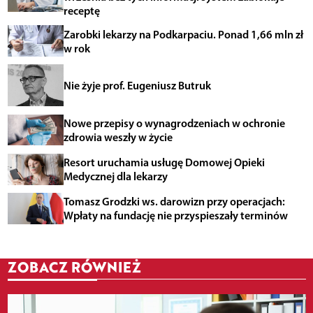
receptę
Zarobki lekarzy na Podkarpaciu. Ponad 1,66 mln zł
w rok
Nie żyje prof. Eugeniusz Butruk
Nowe przepisy o wynagrodzeniach w ochronie
zdrowia weszły w życie
Resort uruchamia usługę Domowej Opieki
Medycznej dla lekarzy
Tomasz Grodzki ws. darowizn przy operacjach:
Wpłaty na fundację nie przyspieszały terminów
ZOBACZ RÓWNIEŻ