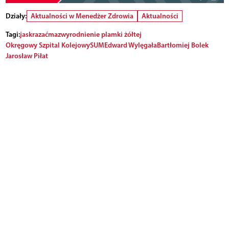
Działy:
Aktualności w Menedżer Zdrowia
Aktualności
Tagi:
jaskra
zaćma
zwyrodnienie plamki żółtej
Okręgowy Szpital Kolejowy
SUM
Edward Wylęgała
Bartłomiej Bolek
Jarosław Piłat