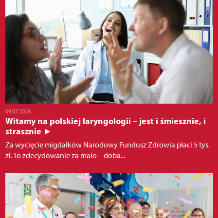
09.07.2026
Witamy na polskiej laryngologii – jest i śmiesznie, i
strasznie ►
Za wycięcie migdałków Narodowy Fundusz Zdrowia płaci 5 tys.
zł. To zdecydowanie za mało – doba...