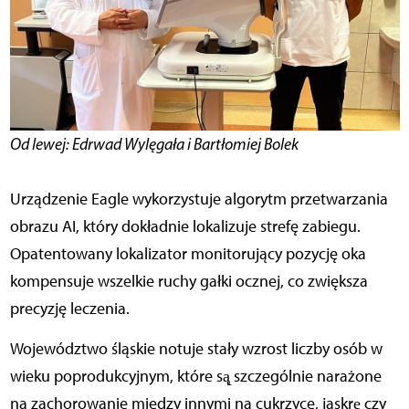
Od lewej: Edrwad Wylęgała i Bartłomiej Bolek
Urządzenie Eagle wykorzystuje algorytm przetwarzania
obrazu AI, który dokładnie lokalizuje strefę zabiegu.
Opatentowany lokalizator monitorujący pozycję oka
kompensuje wszelkie ruchy gałki ocznej, co zwiększa
precyzję leczenia.
Województwo śląskie notuje stały wzrost liczby osób w
wieku poprodukcyjnym, które są̨ szczególnie narażone
na zachorowanie między innymi na cukrzycę, jaskrę̨ czy