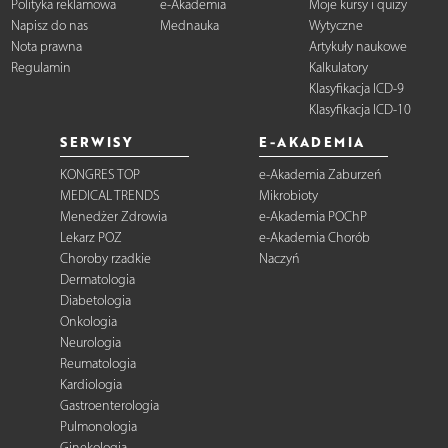
Polityka reklamowa
e-Akademia
Moje kursy i quizy
Napisz do nas
Mednauka
Wytyczne
Nota prawna
Artykuły naukowe
Regulamin
Kalkulatory
Klasyfikacja ICD-9
Klasyfikacja ICD-10
SERWISY
E-AKADEMIA
KONGRES TOP
e-Akademia Zaburzeń
MEDICAL TRENDS
Mikrobioty
Menedżer Zdrowia
e-Akademia POChP
Lekarz POZ
e-Akademia Chorób
Choroby rzadkie
Naczyń
Dermatologia
Diabetologia
Onkologia
Neurologia
Reumatologia
Kardiologia
Gastroenterologia
Pulmonologia
Ginekologia