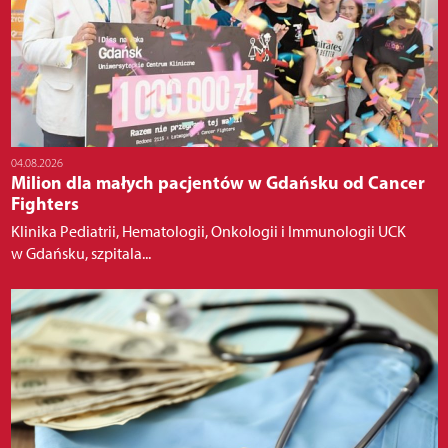
04.08.2026
Milion dla małych pacjentów w Gdańsku od Cancer
Fighters
Klinika Pediatrii, Hematologii, Onkologii i Immunologii UCK
w Gdańsku, szpitala...