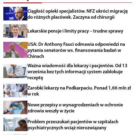
Ciągłość opieki specjalistów. NFZ ukróci migrację
do różnych placówek. Zaczyna od chirurgii
Lekarskie pensje i limity pracy – trudne sprawy
USA: Dr Anthony Fauci odmawia odpowiedzi na
pytania senatorów ws. finansowania badań w
Chinach
Ważna wiadomość dla lekarzy i pacjentów. Od 13
września bez tych informacji system zablokuje
receptę
Zarobki lekarzy na Podkarpaciu. Ponad 1,66 mln zł
w rok
Nowe przepisy o wynagrodzeniach w ochronie
zdrowia weszły w życie
Problem przeszukań pacjentów w szpitalach
psychiatrycznych wciąż nierozwiązany