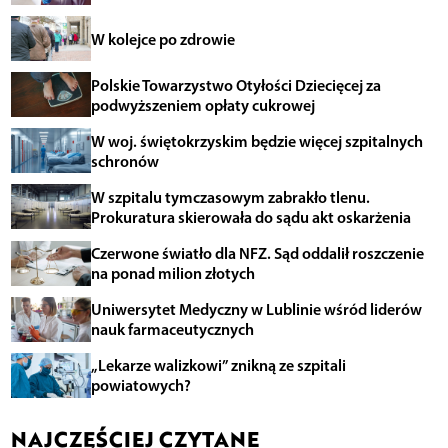
W kolejce po zdrowie
Polskie Towarzystwo Otyłości Dziecięcej za
podwyższeniem opłaty cukrowej
W woj. świętokrzyskim będzie więcej szpitalnych
schronów
W szpitalu tymczasowym zabrakło tlenu.
Prokuratura skierowała do sądu akt oskarżenia
Czerwone światło dla NFZ. Sąd oddalił roszczenie
na ponad milion złotych
Uniwersytet Medyczny w Lublinie wśród liderów
nauk farmaceutycznych
„Lekarze walizkowi” znikną ze szpitali
powiatowych?
NAJCZĘŚCIEJ CZYTANE