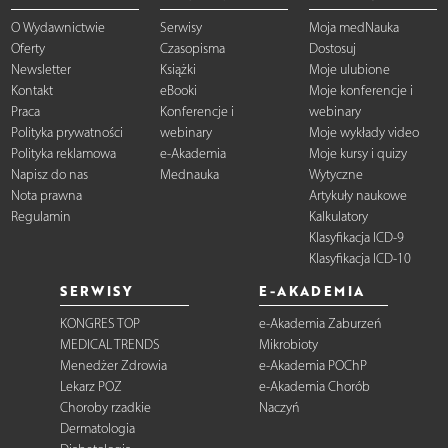
O Wydawnictwie
Serwisy
Moja medNauka
Oferty
Czasopisma
Dostosuj
Newsletter
Książki
Moje ulubione
Kontakt
eBooki
Moje konferencje i
Praca
Konferencje i
webinary
Polityka prywatności
webinary
Moje wykłady video
Polityka reklamowa
e-Akademia
Moje kursy i quizy
Napisz do nas
Mednauka
Wytyczne
Nota prawna
Artykuły naukowe
Regulamin
Kalkulatory
Klasyfikacja ICD-9
Klasyfikacja ICD-10
SERWISY
E-AKADEMIA
KONGRES TOP
e-Akademia Zaburzeń
MEDICAL TRENDS
Mikrobioty
Menedżer Zdrowia
e-Akademia POChP
Lekarz POZ
e-Akademia Chorób
Choroby rzadkie
Naczyń
Dermatologia