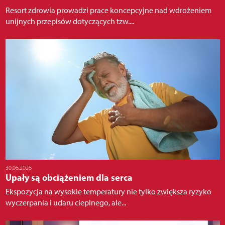
Resort zdrowia prowadzi prace koncepcyjne nad wdrożeniem
unijnych przepisów dotyczących tzw....
30.06.2026
Upały są obciążeniem dla serca
Ekspozycja na wysokie temperatury nie tylko zwiększa ryzyko
wyczerpania i udaru cieplnego, ale...