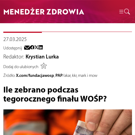
MENEDŻER ZDROWIA
27.03.2025
Udostępnij
Redaktor:
Krystian Lurka
Dodaj do ulubionych
X.com/fundacjawosp
PAP
Źródło:
,
/akar, kkr, mark i mow
Ile zebrano podczas
tegorocznego finału WOŚP?