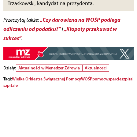
Trzaskowski, kandydat na prezydenta.
„Czy darowizna na WOŚP podlega
Przeczytaj także:
odliczeniu od podatku?”
„Kłopoty przekuwać w
i
sukces”
.
Działy:
Aktualności w Menedżer Zdrowia
Aktualności
Tagi:
Wielka Orkiestra Świątecznej Pomocy
WOŚP
pomoc
wsparcie
szpital
szpitale