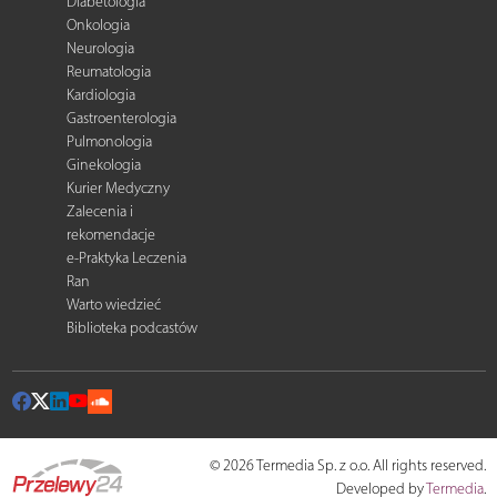
Diabetologia
Onkologia
Neurologia
Reumatologia
Kardiologia
Gastroenterologia
Pulmonologia
Ginekologia
Kurier Medyczny
Zalecenia i
rekomendacje
e-Praktyka Leczenia
Ran
Warto wiedzieć
Biblioteka podcastów
© 2026 Termedia Sp. z o.o. All rights reserved.
Developed by
Termedia
.