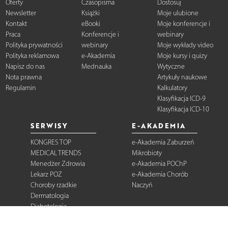
Oferty
Czasopisma
Dostosuj
Newsletter
Książki
Moje ulubione
Kontakt
eBooki
Moje konferencje i
Praca
Konferencje i
webinary
Polityka prywatności
webinary
Moje wykłady video
Polityka reklamowa
e-Akademia
Moje kursy i quizy
Napisz do nas
Mednauka
Wytyczne
Nota prawna
Artykuły naukowe
Regulamin
Kalkulatory
Klasyfikacja ICD-9
Klasyfikacja ICD-10
SERWISY
E-AKADEMIA
KONGRES TOP
e-Akademia Zaburzeń
MEDICAL TRENDS
Mikrobioty
Menedżer Zdrowia
e-Akademia POChP
Lekarz POZ
e-Akademia Chorób
Choroby rzadkie
Naczyń
Dermatologia
Diabetologia
Onkologia
Neurologia