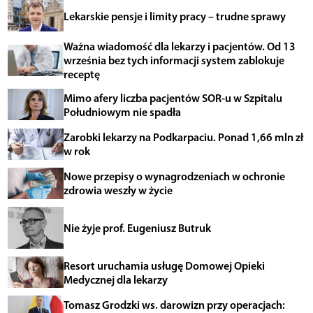
Lekarskie pensje i limity pracy – trudne sprawy
Ważna wiadomość dla lekarzy i pacjentów. Od 13
września bez tych informacji system zablokuje
receptę
Mimo afery liczba pacjentów SOR-u w Szpitalu
Południowym nie spadła
Zarobki lekarzy na Podkarpaciu. Ponad 1,66 mln zł
w rok
Nowe przepisy o wynagrodzeniach w ochronie
zdrowia weszły w życie
Nie żyje prof. Eugeniusz Butruk
Resort uruchamia usługę Domowej Opieki
Medycznej dla lekarzy
Tomasz Grodzki ws. darowizn przy operacjach: