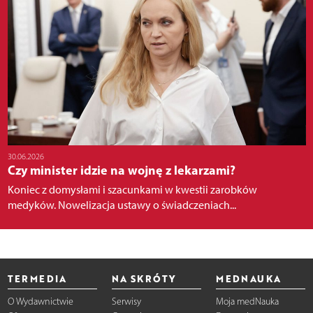
30.06.2026
Czy minister idzie na wojnę z lekarzami?
Koniec z domysłami i szacunkami w kwestii zarobków
medyków. Nowelizacja ustawy o świadczeniach...
TERMEDIA
NA SKRÓTY
MEDNAUKA
O Wydawnictwie
Serwisy
Moja medNauka