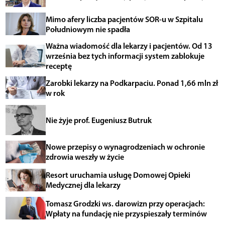
Mimo afery liczba pacjentów SOR-u w Szpitalu
Południowym nie spadła
Ważna wiadomość dla lekarzy i pacjentów. Od 13
września bez tych informacji system zablokuje
receptę
Zarobki lekarzy na Podkarpaciu. Ponad 1,66 mln zł
w rok
Nie żyje prof. Eugeniusz Butruk
Nowe przepisy o wynagrodzeniach w ochronie
zdrowia weszły w życie
Resort uruchamia usługę Domowej Opieki
Medycznej dla lekarzy
Tomasz Grodzki ws. darowizn przy operacjach:
Wpłaty na fundację nie przyspieszały terminów