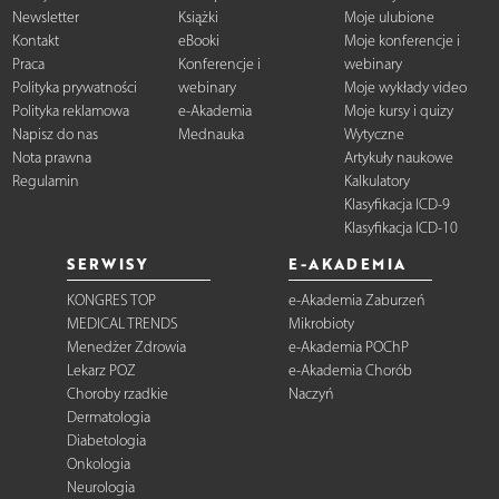
Newsletter
Książki
Moje ulubione
Kontakt
eBooki
Moje konferencje i
Praca
Konferencje i
webinary
Polityka prywatności
webinary
Moje wykłady video
Polityka reklamowa
e-Akademia
Moje kursy i quizy
Napisz do nas
Mednauka
Wytyczne
Nota prawna
Artykuły naukowe
Regulamin
Kalkulatory
Klasyfikacja ICD-9
Klasyfikacja ICD-10
SERWISY
E-AKADEMIA
KONGRES TOP
e-Akademia Zaburzeń
MEDICAL TRENDS
Mikrobioty
Menedżer Zdrowia
e-Akademia POChP
Lekarz POZ
e-Akademia Chorób
Choroby rzadkie
Naczyń
Dermatologia
Diabetologia
Onkologia
Neurologia