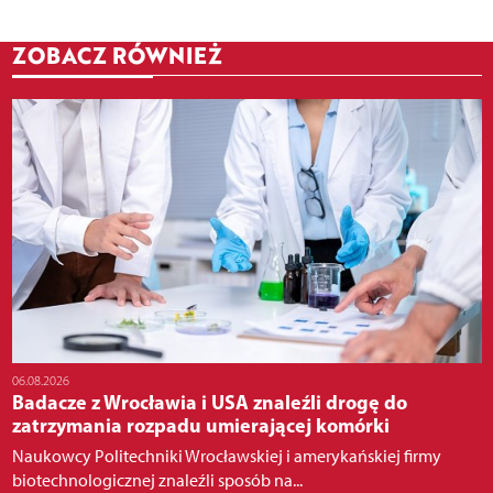
ZOBACZ RÓWNIEŻ
06.08.2026
Badacze z Wrocławia i USA znaleźli drogę do
zatrzymania rozpadu umierającej komórki
Naukowcy Politechniki Wrocławskiej i amerykańskiej firmy
biotechnologicznej znaleźli sposób na...