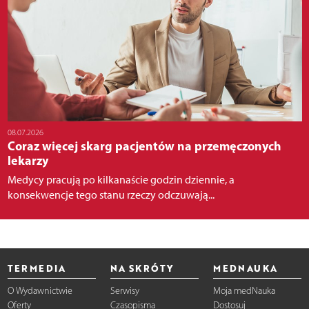
08.07.2026
Coraz więcej skarg pacjentów na przemęczonych
lekarzy
Medycy pracują po kilkanaście godzin dziennie, a
konsekwencje tego stanu rzeczy odczuwają...
TERMEDIA
NA SKRÓTY
MEDNAUKA
O Wydawnictwie
Serwisy
Moja medNauka
Oferty
Czasopisma
Dostosuj