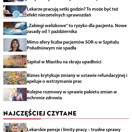
Lekarze pracują setki godzin? To może być też
efekt nierzetelnych sprawozdań
„Zabiegi walizkowe” to ryzyko dla pacjenta. Nowe
zasady od 1 października
Mimo afery liczba pacjentów SOR-u w Szpitalu
Południowym nie spadła
Szpital w Miastku na skraju upadłości
Biznes krytykuje zmiany w ustawie refundacyjnej i
apeluje o wstrzymanie prac
Kolejne rozmowy w sprawie pakietu zmian w
ochronie zdrowia
NAJCZĘŚCIEJ CZYTANE
Lekarskie pensje i limity pracy – trudne sprawy