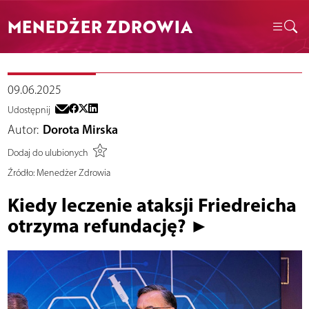
MENEDŻER ZDROWIA
09.06.2025
Udostępnij
Autor:
Dorota Mirska
Dodaj do ulubionych
Źródło:
Menedżer Zdrowia
Kiedy leczenie ataksji Friedreicha
otrzyma refundację? ►