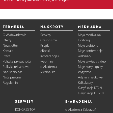
TERMEDIA
NA SKRÓTY
MEDNAUKA
O Wydawnictwie
Serwisy
Moja medNauka
Oferty
Czasopisma
Dostosuj
Newsletter
Książki
Moje ulubione
Kontakt
eBooki
Moje konferencje i
Praca
Konferencje i
webinary
Polityka prywatności
webinary
Moje wykłady video
Polityka reklamowa
e-Akademia
Moje kursy i quizy
Napisz do nas
Mednauka
Wytyczne
Nota prawna
Artykuły naukowe
Regulamin
Kalkulatory
Klasyfikacja ICD-9
Klasyfikacja ICD-10
SERWISY
E-AKADEMIA
KONGRES TOP
e-Akademia Zaburzeń