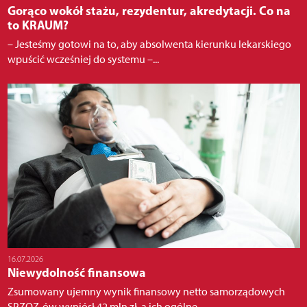
Gorąco wokół stażu, rezydentur, akredytacji. Co na
to KRAUM?
– Jesteśmy gotowi na to, aby absolwenta kierunku lekarskiego
wpuścić wcześniej do systemu –...
16.07.2026
Niewydolność finansowa
Zsumowany ujemny wynik finansowy netto samorządowych
SPZOZ-ów wyniósł 42 mln zł, a ich ogólne...