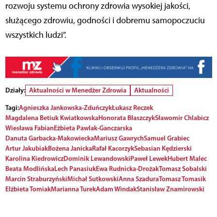
rozwoju systemu ochrony zdrowia wysokiej jakości,
służącego zdrowiu, godności i dobremu samopoczuciu
wszystkich ludzi”.
Działy:
Aktualności w Menedżer Zdrowia
Aktualności
Tagi:
Agnieszka Jankowska-Zduńczyk
Łukasz Reczek
Magdalena Betiuk Kwiatkowska
Honorata Błaszczyk
Sławomir Chlabicz
Wiesława Fabian
Eżbieta Pawlak-Ganczarska
Danuta Garbacka-Makowiecka
Mariusz Gawrych
Samuel Grabiec
Artur Jakubiak
Bożena Janicka
Rafał Kacorzyk
Sebasian Kędzierski
Karolina Kiedrowicz
Dominik Lewandowski
Paweł Lewek
Hubert Malec
Beata Modlińska
Lech Panasiuk
Ewa Rudnicka-Drożak
Tomasz Sobalski
Marcin Straburzyński
Michał Sutkowski
Anna Szadura
Tomasz Tomasik
Elżbieta Tomiak
Marianna Turek
Adam Windak
Stanisław Znamirowski