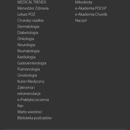
MEDICAL TRENDS
Mikrobioty
Menedżer Zdrowia
e-Akademia POChP
Lekarz POZ
e-Akademia Chorób
Choroby rzadkie
Naczyń
Dermatologia
Diabetologia
Onkologia
Neurologia
Reumatologia
Kardiologia
Gastroenterologia
Pulmonologia
Ginekologia
Kurier Medyczny
Zalecenia i
rekomendacje
e-Praktyka Leczenia
Ran
Warto wiedzieć
Biblioteka podcastów