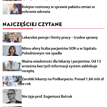
Kolejne rozmowy w sprawie pakietu zmian w
ochronie zdrowia
NAJCZĘŚCIEJ CZYTANE
Lekarskie pensje i limity pracy – trudne sprawy
Mimo afery liczba pacjentów SOR-u w Szpitalu
Południowym nie spadła
Ważna wiadomość dla lekarzy i pacjentów. Od 13
września bez tych informacji system zablokuje
receptę
Zarobki lekarzy na Podkarpaciu. Ponad 1,66 mln zł
w rok
Nie żyje prof. Eugeniusz Butruk