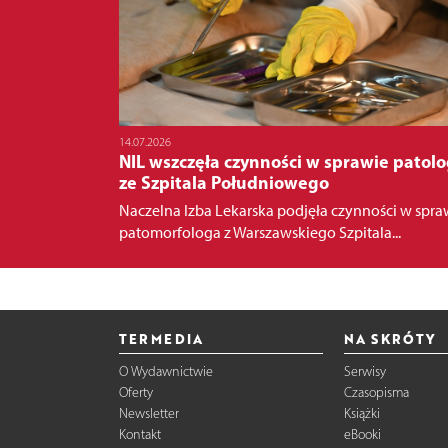
14.07.2026
NIL wszczęła czynności w sprawie patol
ze Szpitala Południowego
Naczelna Izba Lekarska podjęła czynności w spra
patomorfologa z Warszawskiego Szpitala...
TERMEDIA
NA SKRÓTY
O Wydawnictwie
Serwisy
Oferty
Czasopisma
Newsletter
Książki
Kontakt
eBooki