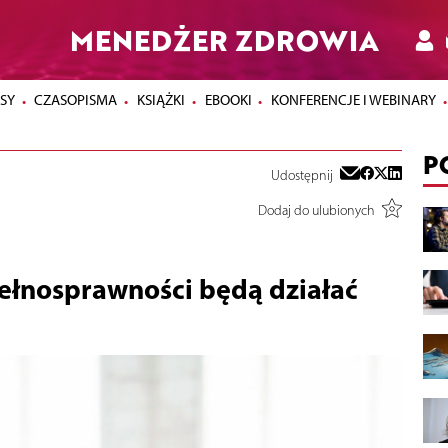
MENEDŻER ZDROWIA
SY
CZASOPISMA
KSIĄŻKI
EBOOKI
KONFERENCJE I WEBINARY
P
Udostępnij
Dodaj do ulubionych
pełnosprawności będą działać