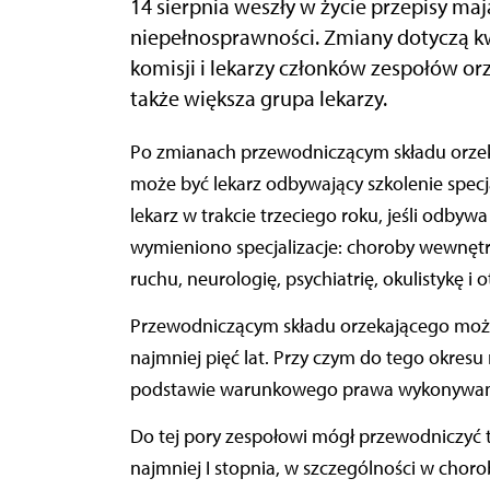
14 sierpnia weszły w życie przepisy maj
niepełnosprawności. Zmiany dotyczą kwa
komisji i lekarzy członków zespołów or
także większa grupa lekarzy.
Po zmianach przewodniczącym składu orzekającego powiatowego i wojewódzkiego zespołu
może być lekarz odbywający szkolenie specj
lekarz w trakcie trzeciego roku, jeśli odby
wymieniono specjalizacje: choroby wewnętrz
ruchu, neurologię, psychiatrię, okulistykę i 
Przewodniczącym składu orzekającego może 
najmniej pięć lat. Przy czym do tego okresu
podstawie warunkowego prawa wykonywania
Do tej pory zespołowi mógł przewodniczyć tyl
najmniej I stopnia, w szczególności w choro