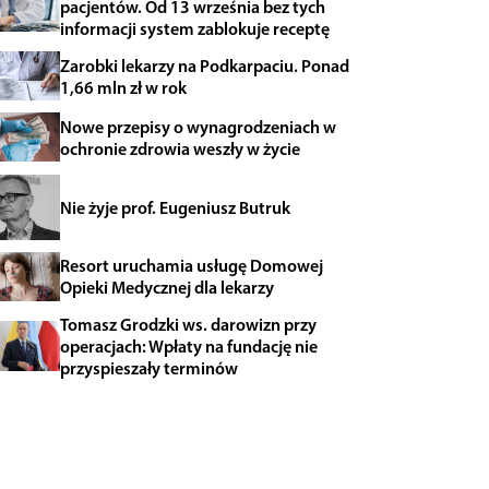
pacjentów. Od 13 września bez tych
informacji system zablokuje receptę
Zarobki lekarzy na Podkarpaciu. Ponad
1,66 mln zł w rok
Nowe przepisy o wynagrodzeniach w
ochronie zdrowia weszły w życie
Nie żyje prof. Eugeniusz Butruk
Resort uruchamia usługę Domowej
Opieki Medycznej dla lekarzy
Tomasz Grodzki ws. darowizn przy
operacjach: Wpłaty na fundację nie
przyspieszały terminów