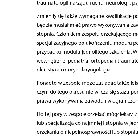
traumatologii narządu ruchu, neurologii, psyc
Zmieniły się także wymagane kwalifikacje po
będzie musiał mieć prawo wykonywania zawodu
stopnia. Członkiem zespołu orzekającego moż
specjalizacyjnego po ukończeniu modułu po
przypadku modułu jednolitego szkolenia. W 
wewnętrzne, pediatria, ortopedia i traumato
okulistyka i otorynolaryngologia.
Ponadto w zespole może zasiadać także leka
czym do tego okresu nie wlicza się stażu
prawa wykonywania zawodu i w ograniczon
Do tej pory w zespole orzekać mógł lekarz 
lub specjalizacją co najmniej I stopnia w j
orzekania o niepełnosprawności lub stopni