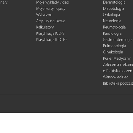
inary
Moje wykłady video
Dermatologia
Moje kursy i quizy
Diabetologia
Wytyczne
Onkologia
Artykuły naukowe
Neurologia
Kalkulatory
Reumatologia
Klasyfikacja ICD-9
Kardiologia
Klasyfikacja ICD-10
Gastroenterologia
Pulmonologia
Ginekologia
Kurier Medyczny
Zalecenia i reko
e-Praktyka Leczen
Warto wiedzieć
Biblioteka podcas