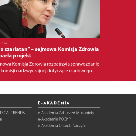
7.2026
ex szarlatan” – sejmowa Komisja Zdrowia
parła projekt
mowa Komisja Zdrowia rozpatrzyła sprawozdanie
komisji nadzwyczajnej dotyczące rządowego...
E-AKADEMIA
DICAL TRENDS
e-Akademia Zaburzeń Mikrobioty
a
e-Akademia POChP
e-Akademia Chorób Naczyń