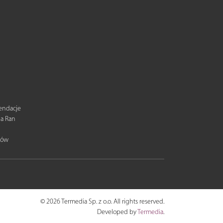
mendacje
ia Ran
tów
© 2026 Termedia Sp. z o.o. All rights reserved.
Developed by
Termedia
.