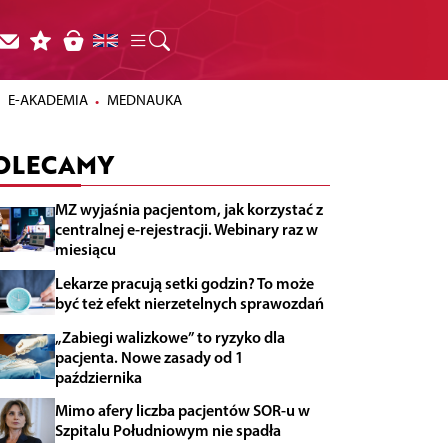
E-AKADEMIA
MEDNAUKA
OLECAMY
MZ wyjaśnia pacjentom, jak korzystać z
centralnej e-rejestracji. Webinary raz w
miesiącu
Lekarze pracują setki godzin? To może
być też efekt nierzetelnych sprawozdań
„Zabiegi walizkowe” to ryzyko dla
pacjenta. Nowe zasady od 1
października
Mimo afery liczba pacjentów SOR-u w
Szpitalu Południowym nie spadła