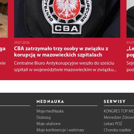
29.07.2026
01.0
oga
CBA zatrzymało trzy osoby w związku z
„L
korupcją w mazowieckich szpitalach
po
wie
Centralne Biuro Antykorupcyjne weszło do sześciu
Sej
szpitali w województwie mazowieckim w związku...
pod
MEDNAUKA
SERWISY
Moja medNauka
KONGRES TOP ME
Dostosuj
Menedżer Zdrowi
Moje ulubione
Lekarz POZ
Moje konferencje i webinary
Choroby rzadkie