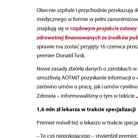
Obecnie szpitale i przychodnie przekazują do AOTMiT dane o wynagrodzeniach personelu
medycznego w formie w pełni zanonimizowan
rządowym projekcie ustawy 
znajdują się w
zdrowotnej finansowanych ze środków publ
sprawie ma zostać przyjęty 16 czerwca prze
premier Donald Tusk.
Nowe zasady zbiórki danych o zarobkach w pu
umożliwią AOTMiT pozyskanie informacji o 
zarówno umów o pracę, jak i umów cywilnop
Zdrowia – informowaliśmy o tym w tekście
1,6 mln zł lekarza w trakcie specjalizacji
Premier mówił też o lekarzu w trakcie specjali
– To coś niepokojącego – stwierdził premier,