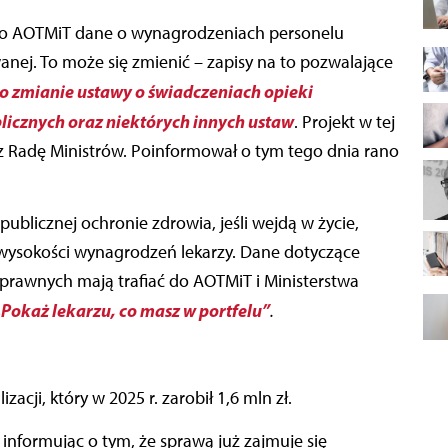
ej. To może się zmienić – zapisy na to pozwalające
o zmianie ustawy o świadczeniach opieki
icznych oraz niektórych innych ustaw
. Projekt w tej
z Radę Ministrów. Poinformował o tym tego dnia rano
blicznej ochronie zdrowia, jeśli wejdą w życie,
wysokości wynagrodzeń lekarzy. Dane dotyczące
rawnych mają trafiać do AOTMiT i Ministerstwa
„Pokaż lekarzu, co masz w portfelu”
.
zacji, który w 2025 r. zarobił 1,6 mln zł.
 informując o tym, że sprawą już zajmuje się