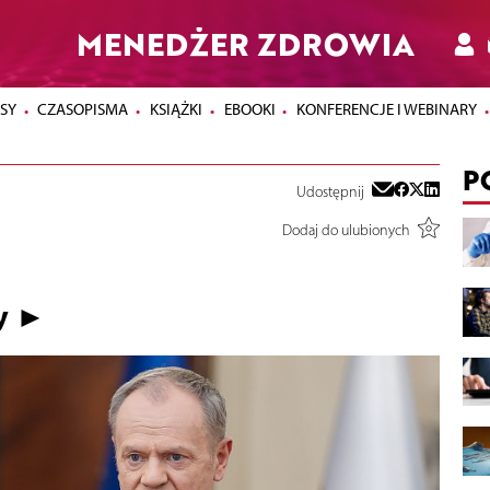
MENEDŻER ZDROWIA
SY
CZASOPISMA
KSIĄŻKI
EBOOKI
KONFERENCJE I WEBINARY
P
Udostępnij
Dodaj do ulubionych
zy ►