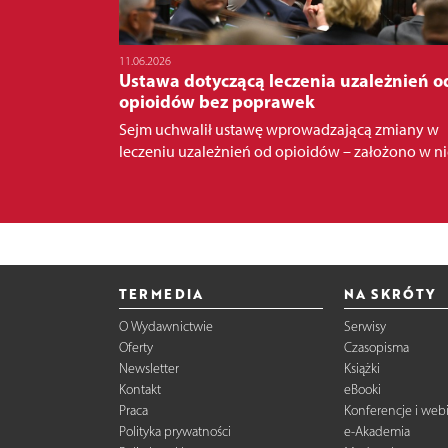
11.06.2026
Ustawa dotyczącą leczenia uzależnień o
opioidów bez poprawek
Sejm uchwalił ustawę wprowadzającą zmiany w
leczeniu uzależnień od opioidów – założono w niej
TERMEDIA
NA SKRÓTY
O Wydawnictwie
Serwisy
Oferty
Czasopisma
Newsletter
Książki
Kontakt
eBooki
Praca
Konferencje i web
Polityka prywatności
e-Akademia