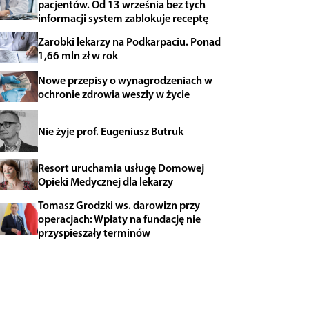
pacjentów. Od 13 września bez tych
informacji system zablokuje receptę
Zarobki lekarzy na Podkarpaciu. Ponad
1,66 mln zł w rok
Nowe przepisy o wynagrodzeniach w
ochronie zdrowia weszły w życie
Nie żyje prof. Eugeniusz Butruk
Resort uruchamia usługę Domowej
Opieki Medycznej dla lekarzy
Tomasz Grodzki ws. darowizn przy
operacjach: Wpłaty na fundację nie
przyspieszały terminów