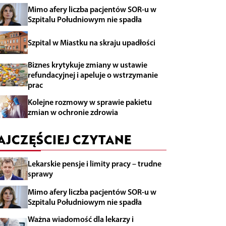
Mimo afery liczba pacjentów SOR-u w
Szpitalu Południowym nie spadła
Szpital w Miastku na skraju upadłości
Biznes krytykuje zmiany w ustawie
refundacyjnej i apeluje o wstrzymanie
prac
Kolejne rozmowy w sprawie pakietu
zmian w ochronie zdrowia
AJCZĘŚCIEJ CZYTANE
Lekarskie pensje i limity pracy – trudne
sprawy
Mimo afery liczba pacjentów SOR-u w
Szpitalu Południowym nie spadła
Ważna wiadomość dla lekarzy i