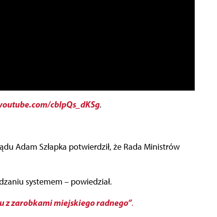
outube.com/cblpQs_dKSg
.
rządu Adam Szłapka potwierdził, że Rada Ministrów
dzaniu systemem – powiedział.
ku z zarobkami miejskiego radnego”
.