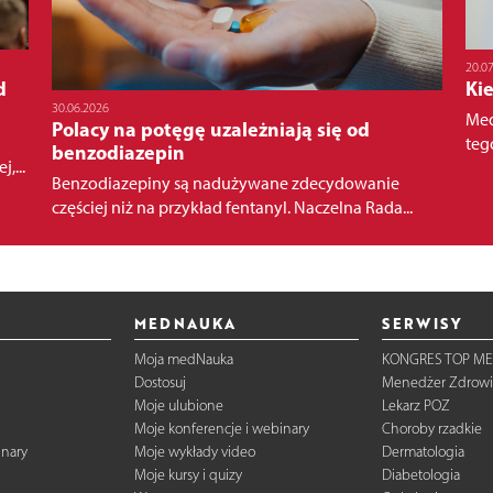
20.0
d
Ki
30.06.2026
Med
Polacy na potęgę uzależniają się od
teg
benzodiazepin
,...
Benzodiazepiny są nadużywane zdecydowanie
częściej niż na przykład fentanyl. Naczelna Rada...
MEDNAUKA
SERWISY
Moja medNauka
KONGRES TOP ME
Dostosuj
Menedżer Zdrowi
Moje ulubione
Lekarz POZ
Moje konferencje i webinary
Choroby rzadkie
inary
Moje wykłady video
Dermatologia
Moje kursy i quizy
Diabetologia