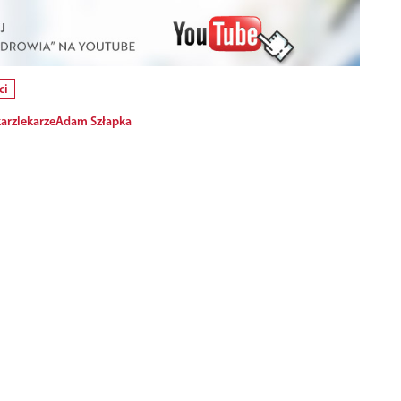
ci
karz
lekarze
Adam Szłapka