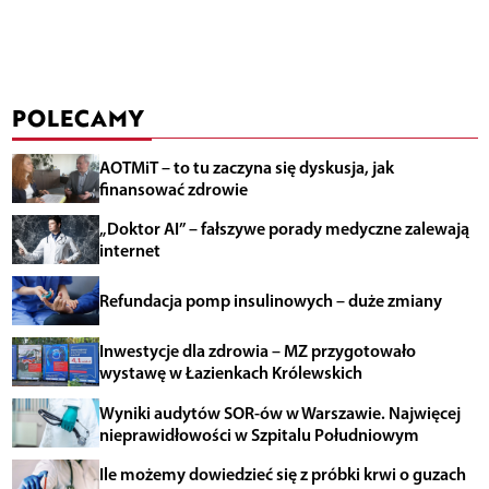
POLECAMY
AOTMiT – to tu zaczyna się dyskusja, jak
finansować zdrowie
„Doktor AI” – fałszywe porady medyczne zalewają
internet
Refundacja pomp insulinowych – duże zmiany
Inwestycje dla zdrowia – MZ przygotowało
wystawę w Łazienkach Królewskich
Wyniki audytów SOR-ów w Warszawie. Najwięcej
nieprawidłowości w Szpitalu Południowym
Ile możemy dowiedzieć się z próbki krwi o guzach