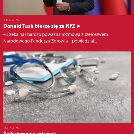
23.06.2026
Donald Tusk bierze się za NFZ ►
– Czeka nas bardzo poważna rozmowa z szefostwem
Narodowego Funduszu Zdrowia – powiedział...
16.07.2026
Żelbetonowy ratunek