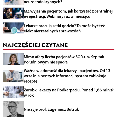
neuroendokrynnych?
MZ wyjaśnia pacjentom, jak korzystać z centralnej
e-rejestracji. Webinary raz w miesiącu
Lekarze pracują setki godzin? To może być też
efekt nierzetelnych sprawozdań
NAJCZĘŚCIEJ CZYTANE
Mimo afery liczba pacjentów SOR-u w Szpitalu
Południowym nie spadła
Ważna wiadomość dla lekarzy i pacjentów. Od 13
września bez tych informacji system zablokuje
receptę
Zarobki lekarzy na Podkarpaciu. Ponad 1,66 mln zł
w rok
Nie żyje prof. Eugeniusz Butruk