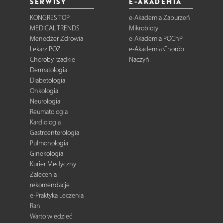
SERWISY
E-AKADEMIA
KONGRES TOP
e-Akademia Zaburzeń
MEDICAL TRENDS
Mikrobioty
Menedżer Zdrowia
e-Akademia POChP
Lekarz POZ
e-Akademia Chorób
Choroby rzadkie
Naczyń
Dermatologia
Diabetologia
Onkologia
Neurologia
Reumatologia
Kardiologia
Gastroenterologia
Pulmonologia
Ginekologia
Kurier Medyczny
Zalecenia i
rekomendacje
e-Praktyka Leczenia
Ran
Warto wiedzieć