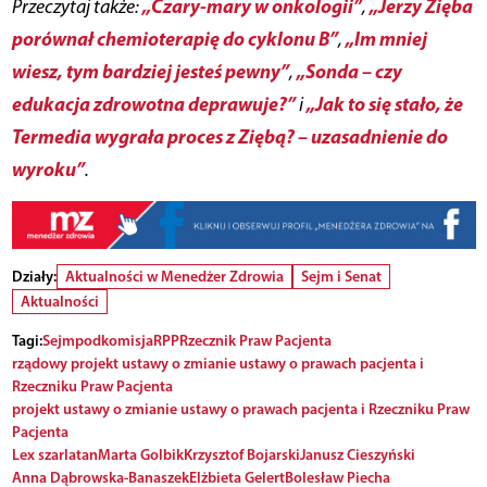
„Czary-mary w onkologii”
„Jerzy Zięba
Przeczytaj także:
,
porównał chemioterapię do cyklonu B”
„Im mniej
,
wiesz, tym bardziej jesteś pewny”
„Sonda – czy
,
edukacja zdrowotna deprawuje?”
„Jak to się stało, że
i
Termedia wygrała proces z Ziębą? – uzasadnienie do
wyroku”
.
Działy:
Aktualności w Menedżer Zdrowia
Sejm i Senat
Aktualności
Tagi:
Sejm
podkomisja
RPP
Rzecznik Praw Pacjenta
rządowy projekt ustawy o zmianie ustawy o prawach pacjenta i
Rzeczniku Praw Pacjenta
projekt ustawy o zmianie ustawy o prawach pacjenta i Rzeczniku Praw
Pacjenta
Lex szarlatan
Marta Golbik
Krzysztof Bojarski
Janusz Cieszyński
Anna Dąbrowska-Banaszek
Elżbieta Gelert
Bolesław Piecha