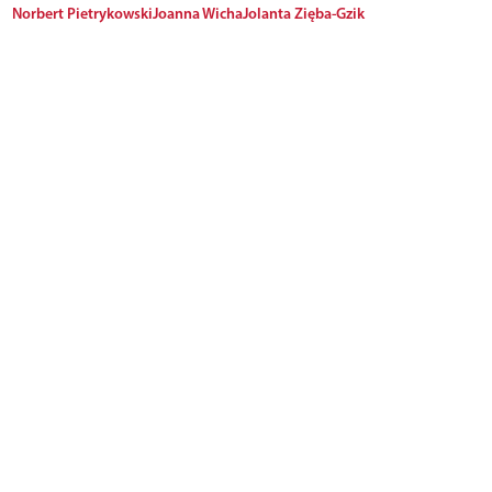
Norbert Pietrykowski
Joanna Wicha
Jolanta Zięba-Gzik