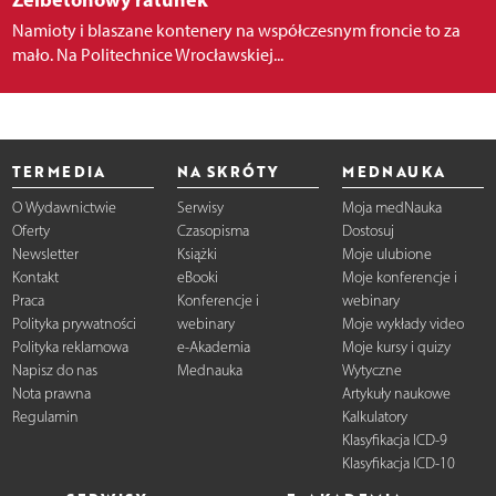
Namioty i blaszane kontenery na współczesnym froncie to za
mało. Na Politechnice Wrocławskiej...
TERMEDIA
NA SKRÓTY
MEDNAUKA
O Wydawnictwie
Serwisy
Moja medNauka
Oferty
Czasopisma
Dostosuj
Newsletter
Książki
Moje ulubione
Kontakt
eBooki
Moje konferencje i
Praca
Konferencje i
webinary
Polityka prywatności
webinary
Moje wykłady video
Polityka reklamowa
e-Akademia
Moje kursy i quizy
Napisz do nas
Mednauka
Wytyczne
Nota prawna
Artykuły naukowe
Regulamin
Kalkulatory
Klasyfikacja ICD-9
Klasyfikacja ICD-10