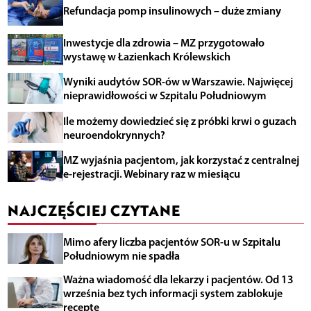
Refundacja pomp insulinowych – duże zmiany
Inwestycje dla zdrowia – MZ przygotowało
wystawę w Łazienkach Królewskich
Wyniki audytów SOR-ów w Warszawie. Najwięcej
nieprawidłowości w Szpitalu Południowym
Ile możemy dowiedzieć się z próbki krwi o guzach
neuroendokrynnych?
MZ wyjaśnia pacjentom, jak korzystać z centralnej
e-rejestracji. Webinary raz w miesiącu
NAJCZĘŚCIEJ CZYTANE
Mimo afery liczba pacjentów SOR-u w Szpitalu
Południowym nie spadła
Ważna wiadomość dla lekarzy i pacjentów. Od 13
września bez tych informacji system zablokuje
receptę