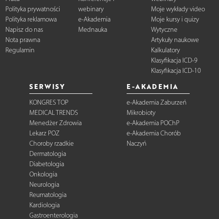
Polityka prywatności
webinary
Moje wykłady video
Polityka reklamowa
e-Akademia
Moje kursy i quizy
Napisz do nas
Mednauka
Wytyczne
Nota prawna
Artykuły naukowe
Regulamin
Kalkulatory
Klasyfikacja ICD-9
Klasyfikacja ICD-10
SERWISY
E-AKADEMIA
KONGRES TOP
e-Akademia Zaburzeń
MEDICAL TRENDS
Mikrobioty
Menedżer Zdrowia
e-Akademia POChP
Lekarz POZ
e-Akademia Chorób
Choroby rzadkie
Naczyń
Dermatologia
Diabetologia
Onkologia
Neurologia
Reumatologia
Kardiologia
Gastroenterologia