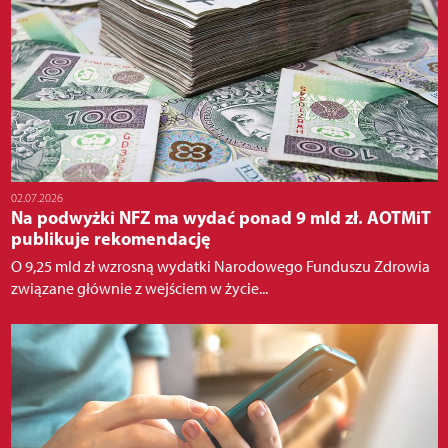
02.07.2026
Na podwyżki NFZ ma wydać ponad 9 mld zł. AOTMiT
publikuje rekomendację
O 9,25 mld zł wzrosną wydatki Narodowego Funduszu Zdrowia
związane głównie z wejściem w życie...