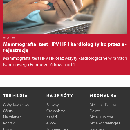
01.07.2026
Mammografia, test HPV HR i kardiolog tylko przez e-
rejestrację
Mammografia, test HPV HR oraz wizyty kardiologiczne w ramach
Narodowego Funduszu Zdrowia od 1...
TERMEDIA
NA SKRÓTY
MEDNAUKA
O Wydawnictwie
Serwisy
Moja medNauka
Oferty
Czasopisma
Dostosuj
Newsletter
Książki
Moje ulubione
Kontakt
eBooki
Moje konferencje i
Praca
Konferencje i
webinary