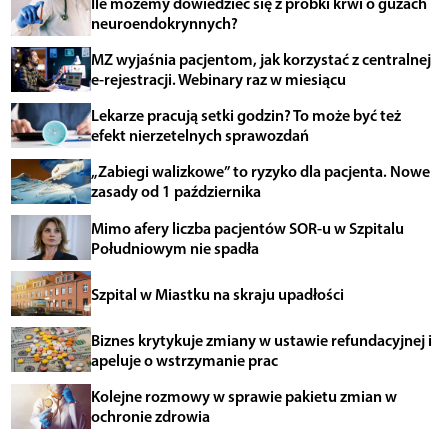
Ile możemy dowiedzieć się z próbki krwi o guzach
neuroendokrynnych?
MZ wyjaśnia pacjentom, jak korzystać z centralnej
e-rejestracji. Webinary raz w miesiącu
Lekarze pracują setki godzin? To może być też
efekt nierzetelnych sprawozdań
„Zabiegi walizkowe” to ryzyko dla pacjenta. Nowe
zasady od 1 października
Mimo afery liczba pacjentów SOR-u w Szpitalu
Południowym nie spadła
Szpital w Miastku na skraju upadłości
Biznes krytykuje zmiany w ustawie refundacyjnej i
apeluje o wstrzymanie prac
Kolejne rozmowy w sprawie pakietu zmian w
ochronie zdrowia