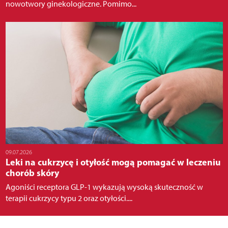
nowotwory ginekologiczne. Pomimo...
09.07.2026
Leki na cukrzycę i otyłość mogą pomagać w leczeniu
chorób skóry
Agoniści receptora GLP-1 wykazują wysoką skuteczność w
terapii cukrzycy typu 2 oraz otyłości....