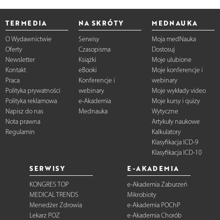
TERMEDIA
NA SKRÓTY
MEDNAUKA
O Wydawnictwie
Serwisy
Moja medNauka
Oferty
Czasopisma
Dostosuj
Newsletter
Książki
Moje ulubione
Kontakt
eBooki
Moje konferencje i
Praca
Konferencje i
webinary
Polityka prywatności
webinary
Moje wykłady video
Polityka reklamowa
e-Akademia
Moje kursy i quizy
Napisz do nas
Mednauka
Wytyczne
Nota prawna
Artykuły naukowe
Regulamin
Kalkulatory
Klasyfikacja ICD-9
Klasyfikacja ICD-10
SERWISY
E-AKADEMIA
KONGRES TOP
e-Akademia Zaburzeń
MEDICAL TRENDS
Mikrobioty
Menedżer Zdrowia
e-Akademia POChP
Lekarz POZ
e-Akademia Chorób