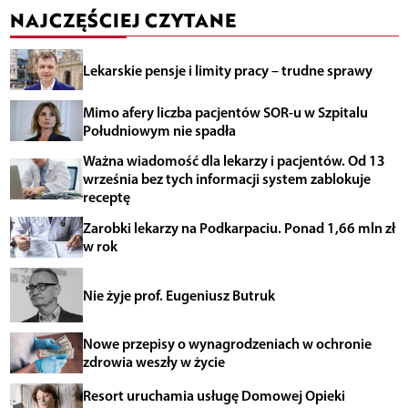
NAJCZĘŚCIEJ CZYTANE
Lekarskie pensje i limity pracy – trudne sprawy
Mimo afery liczba pacjentów SOR-u w Szpitalu
Południowym nie spadła
Ważna wiadomość dla lekarzy i pacjentów. Od 13
września bez tych informacji system zablokuje
receptę
Zarobki lekarzy na Podkarpaciu. Ponad 1,66 mln zł
w rok
Nie żyje prof. Eugeniusz Butruk
Nowe przepisy o wynagrodzeniach w ochronie
zdrowia weszły w życie
Resort uruchamia usługę Domowej Opieki