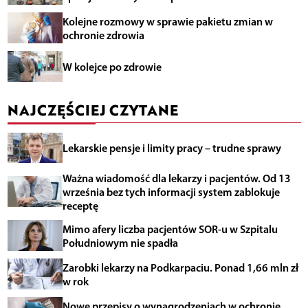
Kolejne rozmowy w sprawie pakietu zmian w
ochronie zdrowia
W kolejce po zdrowie
NAJCZĘŚCIEJ CZYTANE
Lekarskie pensje i limity pracy – trudne sprawy
Ważna wiadomość dla lekarzy i pacjentów. Od 13
września bez tych informacji system zablokuje
receptę
Mimo afery liczba pacjentów SOR-u w Szpitalu
Południowym nie spadła
Zarobki lekarzy na Podkarpaciu. Ponad 1,66 mln zł
w rok
Nowe przepisy o wynagrodzeniach w ochronie