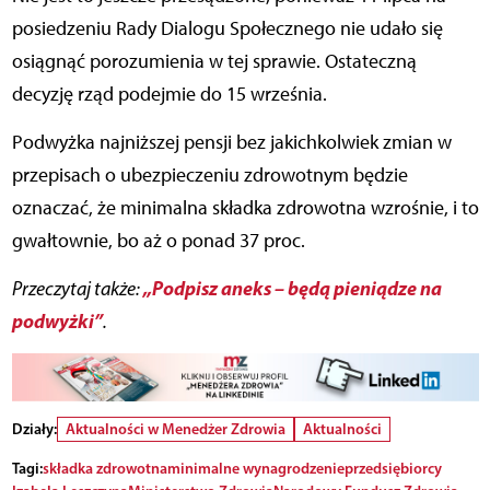
posiedzeniu Rady Dialogu Społecznego nie udało się
osiągnąć porozumienia w tej sprawie. Ostateczną
decyzję rząd podejmie do 15 września.
Podwyżka najniższej pensji bez jakichkolwiek zmian w
przepisach o ubezpieczeniu zdrowotnym będzie
oznaczać, że minimalna składka zdrowotna wzrośnie, i to
gwałtownie, bo aż o ponad 37 proc.
„Podpisz aneks – będą pieniądze na
Przeczytaj także
:
podwyżki”
.
Działy:
Aktualności w Menedżer Zdrowia
Aktualności
Tagi:
składka zdrowotna
minimalne wynagrodzenie
przedsiębiorcy