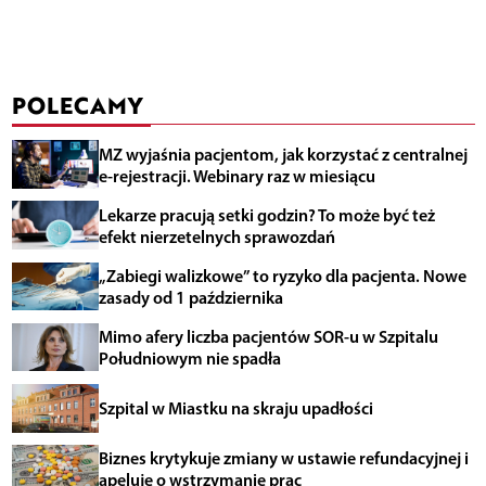
POLECAMY
MZ wyjaśnia pacjentom, jak korzystać z centralnej
e-rejestracji. Webinary raz w miesiącu
Lekarze pracują setki godzin? To może być też
efekt nierzetelnych sprawozdań
„Zabiegi walizkowe” to ryzyko dla pacjenta. Nowe
zasady od 1 października
Mimo afery liczba pacjentów SOR-u w Szpitalu
Południowym nie spadła
Szpital w Miastku na skraju upadłości
Biznes krytykuje zmiany w ustawie refundacyjnej i
apeluje o wstrzymanie prac