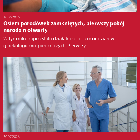
10.06.2026
Osiem porodówek zamkniętych, pierwszy pokój
narodzin otwarty
W tym roku zaprzestało działalności osiem oddziałów
ginekologiczno-położniczych. Pierwszy...
30.07.2026