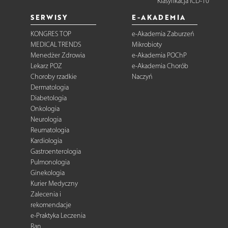
Klasyfikacja ICD-10
SERWISY
E-AKADEMIA
KONGRES TOP
e-Akademia Zaburzeń
MEDICAL TRENDS
Mikrobioty
Menedżer Zdrowia
e-Akademia POChP
Lekarz POZ
e-Akademia Chorób
Choroby rzadkie
Naczyń
Dermatologia
Diabetologia
Onkologia
Neurologia
Reumatologia
Kardiologia
Gastroenterologia
Pulmonologia
Ginekologia
Kurier Medyczny
Zalecenia i
rekomendacje
e-Praktyka Leczenia
Ran