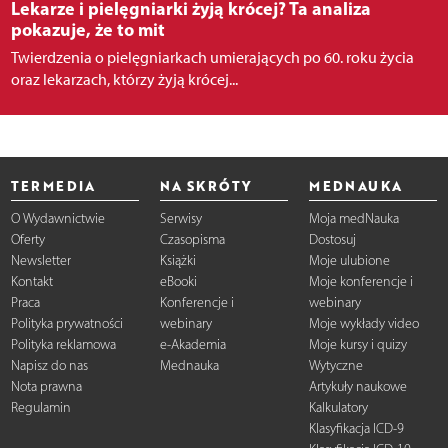
Lekarze i pielęgniarki żyją krócej? Ta analiza
pokazuje, że to mit
Twierdzenia o pielęgniarkach umierających po 60. roku życia
oraz lekarzach, którzy żyją krócej...
TERMEDIA
NA SKRÓTY
MEDNAUKA
O Wydawnictwie
Serwisy
Moja medNauka
Oferty
Czasopisma
Dostosuj
Newsletter
Książki
Moje ulubione
Kontakt
eBooki
Moje konferencje i
Praca
Konferencje i
webinary
Polityka prywatności
webinary
Moje wykłady video
Polityka reklamowa
e-Akademia
Moje kursy i quizy
Napisz do nas
Mednauka
Wytyczne
Nota prawna
Artykuły naukowe
Regulamin
Kalkulatory
Klasyfikacja ICD-9