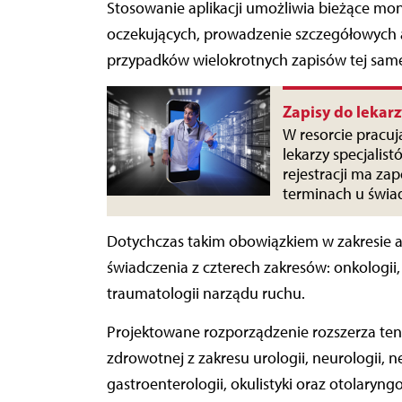
Stosowanie aplikacji umożliwia bieżące mo
oczekujących, prowadzenie szczegółowych 
przypadków wielokrotnych zapisów tej same
Zapisy do lekar
W resorcie pracuj
lekarzy specjalis
rejestracji ma z
terminach u świ
Dotychczas takim obowiązkiem w zakresie a
świadczenia z czterech zakresów: onkologii, 
traumatologii narządu ruchu.
Projektowane rozporządzenie rozszerza ten 
zdrowotnej z zakresu urologii, neurologii, nef
gastroenterologii, okulistyki oraz otolaryngo