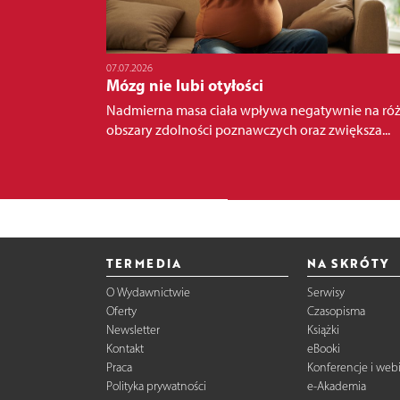
07.07.2026
Mózg nie lubi otyłości
Nadmierna masa ciała wpływa negatywnie na ró
obszary zdolności poznawczych oraz zwiększa...
TERMEDIA
NA SKRÓTY
O Wydawnictwie
Serwisy
Oferty
Czasopisma
Newsletter
Książki
Kontakt
eBooki
Praca
Konferencje i web
Polityka prywatności
e-Akademia