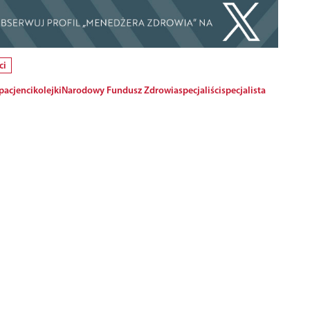
ci
pacjenci
kolejki
Narodowy Fundusz Zdrowia
specjaliści
specjalista