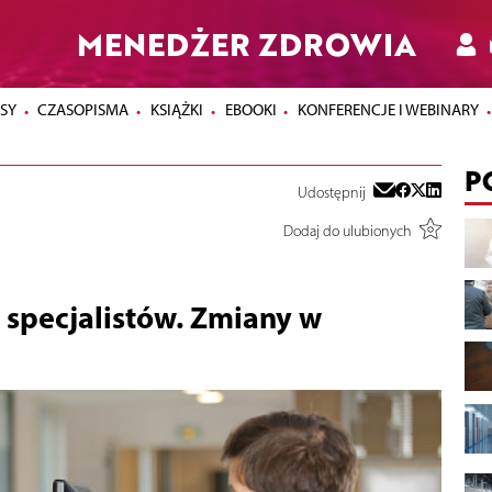
MENEDŻER ZDROWIA
SY
CZASOPISMA
KSIĄŻKI
EBOOKI
KONFERENCJE I WEBINARY
P
Udostępnij
Dodaj do ulubionych
 specjalistów. Zmiany w