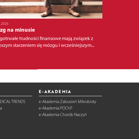
7.2026
zg na minusie
gotrwałe trudności finansowe mają związek z
bszym starzeniem się mózgu i wcześniejszym...
E-AKADEMIA
DICAL TRENDS
e-Akademia Zaburzeń Mikrobioty
a
e-Akademia POChP
e-Akademia Chorób Naczyń