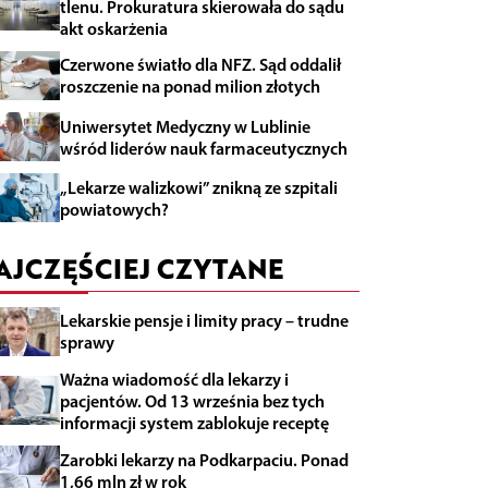
tlenu. Prokuratura skierowała do sądu
akt oskarżenia
Czerwone światło dla NFZ. Sąd oddalił
roszczenie na ponad milion złotych
Uniwersytet Medyczny w Lublinie
wśród liderów nauk farmaceutycznych
„Lekarze walizkowi” znikną ze szpitali
powiatowych?
AJCZĘŚCIEJ CZYTANE
Lekarskie pensje i limity pracy – trudne
sprawy
Ważna wiadomość dla lekarzy i
pacjentów. Od 13 września bez tych
informacji system zablokuje receptę
Zarobki lekarzy na Podkarpaciu. Ponad
1,66 mln zł w rok