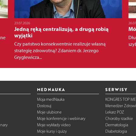
23.07.2026
26.0
Jedną ręką centralizują, a drugą robią
Mó
wyjątki
żne
Dłu
Czy państwo konsekwentnie realizuje własną
szy
strategię zdrowotną? Zdaniem dr. Jerzego
Gryglewicza...
MEDNAUKA
SERWISY
Moja medNauka
KONGRES TOP ME
Dostosuj
Menedżer Zdrowi
Moje ulubione
Lekarz POZ
Moje konferencje i webinary
Choroby rzadkie
inary
Moje wykłady video
Dermatologia
Moje kursy i quizy
Diabetologia