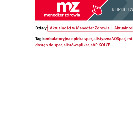
Działy:
Aktualności w Menedżer Zdrowia
Aktualnoś
Tagi:
ambulatoryjna opieka specjalistyczna
AOS
pacjent
dostęp do specjalistów
aplikacja
AP KOLCE