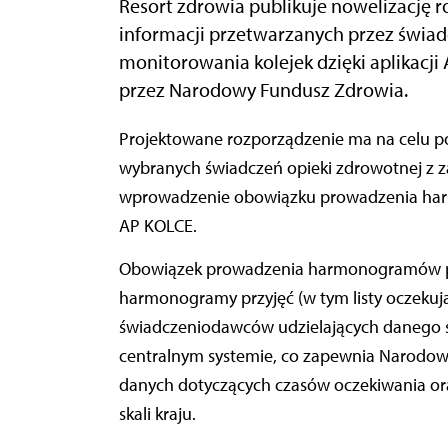
Resort zdrowia publikuje nowelizację 
informacji przetwarzanych przez świa
monitorowania kolejek dzięki aplikac
przez Narodowy Fundusz Zdrowia.
Projektowane rozporządzenie ma na celu poprawę monitorowania czasów oczekiwania do
wybranych świadczeń opieki zdrowotnej z za
wprowadzenie obowiązku prowadzenia harm
AP KOLCE.
Obowiązek prowadzenia harmonogramów prz
harmonogramy przyjęć (w tym listy oczekuj
świadczeniodawców udzielających danego św
centralnym systemie, co zapewnia Narodo
danych dotyczących czasów oczekiwania ora
skali kraju.