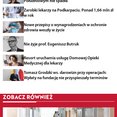
Południowym nie spadła
Zarobki lekarzy na Podkarpaciu. Ponad 1,66 mln zł
w rok
Nowe przepisy o wynagrodzeniach w ochronie
zdrowia weszły w życie
Nie żyje prof. Eugeniusz Butruk
Resort uruchamia usługę Domowej Opieki
Medycznej dla lekarzy
Tomasz Grodzki ws. darowizn przy operacjach:
Wpłaty na fundację nie przyspieszały terminów
ZOBACZ RÓWNIEŻ