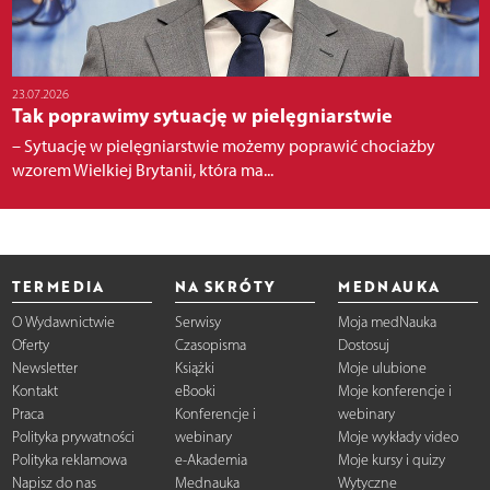
23.07.2026
Tak poprawimy sytuację w pielęgniarstwie
– Sytuację w pielęgniarstwie możemy poprawić chociażby
wzorem Wielkiej Brytanii, która ma...
TERMEDIA
NA SKRÓTY
MEDNAUKA
O Wydawnictwie
Serwisy
Moja medNauka
Oferty
Czasopisma
Dostosuj
Newsletter
Książki
Moje ulubione
Kontakt
eBooki
Moje konferencje i
Praca
Konferencje i
webinary
Polityka prywatności
webinary
Moje wykłady video
Polityka reklamowa
e-Akademia
Moje kursy i quizy
Napisz do nas
Mednauka
Wytyczne