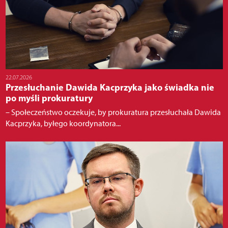
22.07.2026
Przesłuchanie Dawida Kacprzyka jako świadka nie
po myśli prokuratury
– Społeczeństwo oczekuje, by prokuratura przesłuchała Dawida
Kacprzyka, byłego koordynatora...