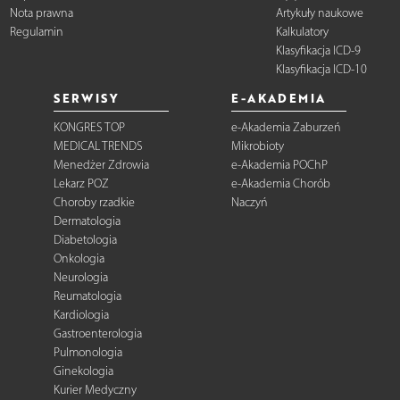
Nota prawna
Artykuły naukowe
Regulamin
Kalkulatory
Klasyfikacja ICD-9
Klasyfikacja ICD-10
SERWISY
E-AKADEMIA
KONGRES TOP
e-Akademia Zaburzeń
MEDICAL TRENDS
Mikrobioty
Menedżer Zdrowia
e-Akademia POChP
Lekarz POZ
e-Akademia Chorób
Choroby rzadkie
Naczyń
Dermatologia
Diabetologia
Onkologia
Neurologia
Reumatologia
Kardiologia
Gastroenterologia
Pulmonologia
Ginekologia
Kurier Medyczny