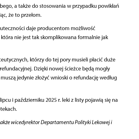
a grubego, a także do stosowania w przypadku powikłań
c, że to przełom.
skuteczności daje producentom możliwość
, która nie jest tak skomplikowana formalnie jak
ceutycznych, którzy do tej pory musieli płacić duże
efundacyjnej. Dzięki nowej ścieżce będą mogły
 – muszą jedynie złożyć wnioski o refundację według
lipcu i październiku 2025 r. leki z listy pojawią się na
ptekach.
 także wicedyrektor Departamentu Polityki Lekowej i