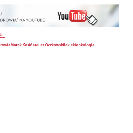
ci
drowia
Marek Kos
Mateusz Oczkowski
lek
leki
onkologia