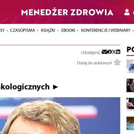
MENEDŻER ZDROWIA
SY
CZASOPISMA
KSIĄŻKI
EBOOKI
KONFERENCJE I WEBINARY
P
Udostępnij
Dodaj do ulubionych
nkologicznych ►