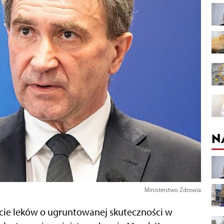
N
Ministerstwo Zdrowia
iście leków o ugruntowanej skuteczności w