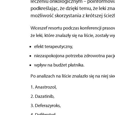
leczeniu onkologicznym – poinformowa
podkreślając, że dzięki temu, że leki zn
możliwość skorzystania z krótszej ścież
Wiceszef resortu podczas konferencji prasowej zorganizowanej 8 maja w resorcie poinformował,
że leki, które znalazły się na liście, zostały 
efekt terapeutyczny,
niezaspokojona potrzeba zdrowotna pacj
wpływ na budżet płatnika.
Po analizach na liście znalazło się na niej s
1. Anastrozol,
2. Dazatinib,
3. Deferazyroks,
4. Defibrotyd,