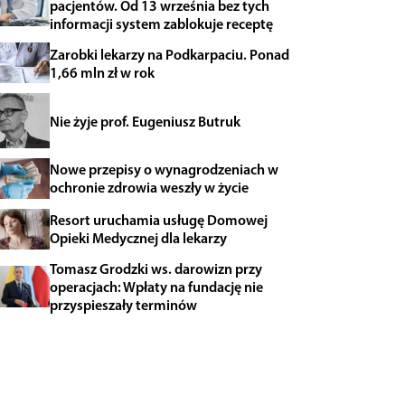
pacjentów. Od 13 września bez tych
informacji system zablokuje receptę
Zarobki lekarzy na Podkarpaciu. Ponad
1,66 mln zł w rok
Nie żyje prof. Eugeniusz Butruk
Nowe przepisy o wynagrodzeniach w
ochronie zdrowia weszły w życie
Resort uruchamia usługę Domowej
Opieki Medycznej dla lekarzy
Tomasz Grodzki ws. darowizn przy
operacjach: Wpłaty na fundację nie
przyspieszały terminów