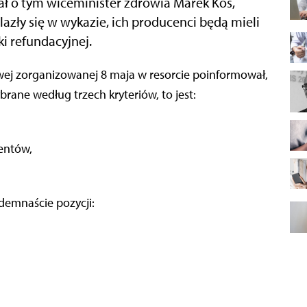
ł o tym wiceminister zdrowia Marek Kos,
alazły się w wykazie, ich producenci będą mieli
ki refundacyjnej.
wybrane według trzech kryteriów, to jest:
entów,
iedemnaście pozycji: