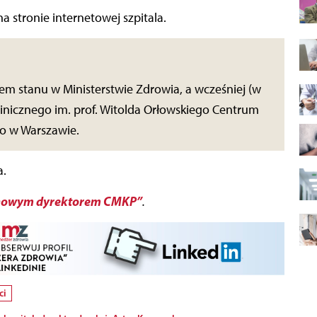
 stronie internetowej szpitala.
em stanu w Ministerstwie Zdrowia, a wcześniej (w
linicznego im. prof. Witolda Orłowskiego Centrum
o w Warszawie.
a.
ak nowym dyrektorem CMKP”
.
ci