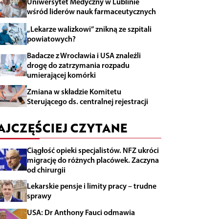
Uniwersytet Medyczny w Lublinie
wśród liderów nauk farmaceutycznych
„Lekarze walizkowi” znikną ze szpitali
powiatowych?
Badacze z Wrocławia i USA znaleźli
drogę do zatrzymania rozpadu
umierającej komórki
Zmiana w składzie Komitetu
Sterującego ds. centralnej rejestracji
AJCZĘŚCIEJ CZYTANE
Ciągłość opieki specjalistów. NFZ ukróci
migrację do różnych placówek. Zaczyna
od chirurgii
Lekarskie pensje i limity pracy – trudne
sprawy
USA: Dr Anthony Fauci odmawia