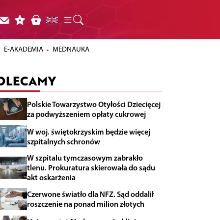
E-AKADEMIA
MEDNAUKA
OLECAMY
Polskie Towarzystwo Otyłości Dziecięcej
za podwyższeniem opłaty cukrowej
W woj. świętokrzyskim będzie więcej
szpitalnych schronów
W szpitalu tymczasowym zabrakło
tlenu. Prokuratura skierowała do sądu
akt oskarżenia
Czerwone światło dla NFZ. Sąd oddalił
roszczenie na ponad milion złotych