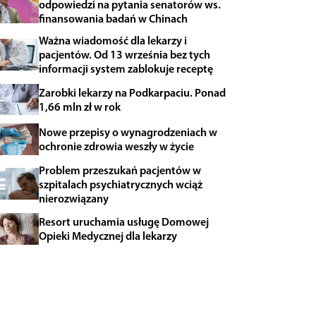
odpowiedzi na pytania senatorów ws.
finansowania badań w Chinach
Ważna wiadomość dla lekarzy i
pacjentów. Od 13 września bez tych
informacji system zablokuje receptę
Zarobki lekarzy na Podkarpaciu. Ponad
1,66 mln zł w rok
Nowe przepisy o wynagrodzeniach w
ochronie zdrowia weszły w życie
Problem przeszukań pacjentów w
szpitalach psychiatrycznych wciąż
nierozwiązany
Resort uruchamia usługę Domowej
Opieki Medycznej dla lekarzy