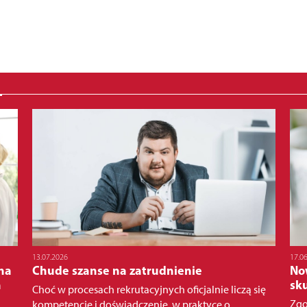
13.07.2026
17.0
na
Chude szanse na zatrudnienie
No
h
sk
Choć w procesach rekrutacyjnych oficjalnie liczą się
Zgo
kompetencje i doświadczenie, w praktyce o...