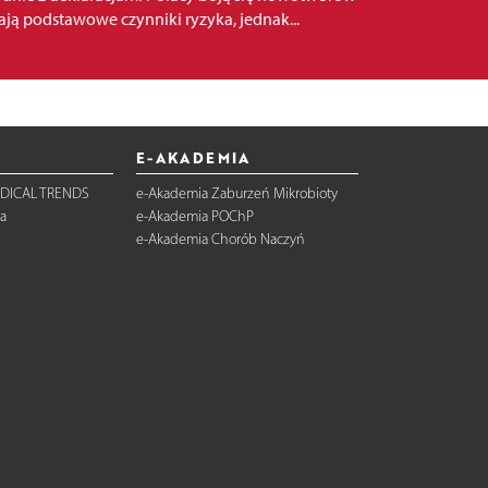
nają podstawowe czynniki ryzyka, jednak...
E-AKADEMIA
DICAL TRENDS
e-Akademia Zaburzeń Mikrobioty
a
e-Akademia POChP
e-Akademia Chorób Naczyń