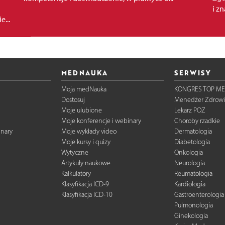
i z
...
MEDNAUKA
SERWISY
Moja medNauka
KONGRES TOP ME
Dostosuj
Menedżer Zdrowi
Moje ulubione
Lekarz POZ
Moje konferencje i webinary
Choroby rzadkie
inary
Moje wykłady video
Dermatologia
Moje kursy i quizy
Diabetologia
Wytyczne
Onkologia
Artykuły naukowe
Neurologia
Kalkulatory
Reumatologia
Klasyfikacja ICD-9
Kardiologia
Klasyfikacja ICD-10
Gastroenterologia
Pulmonologia
Ginekologia