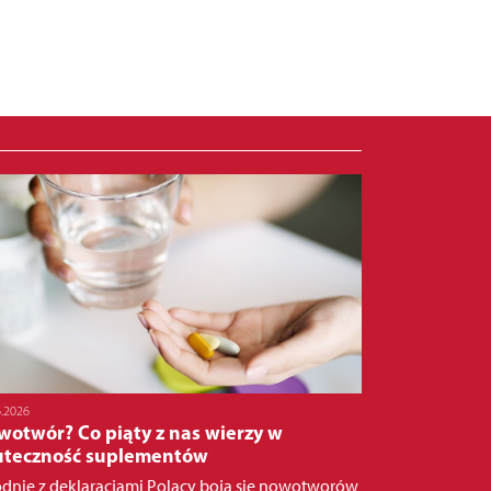
6.2026
wotwór? Co piąty z nas wierzy w
uteczność suplementów
dnie z deklaracjami Polacy boją się nowotworów