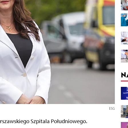
N
ESG
arszawskiego Szpitala Południowego.