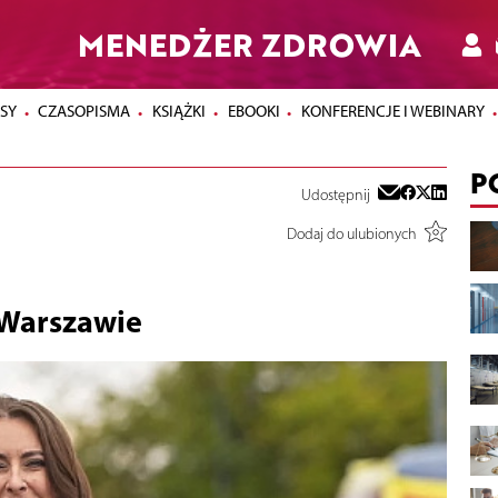
MENEDŻER ZDROWIA
SY
CZASOPISMA
KSIĄŻKI
EBOOKI
KONFERENCJE I WEBINARY
P
Udostępnij
Dodaj do ulubionych
 Warszawie