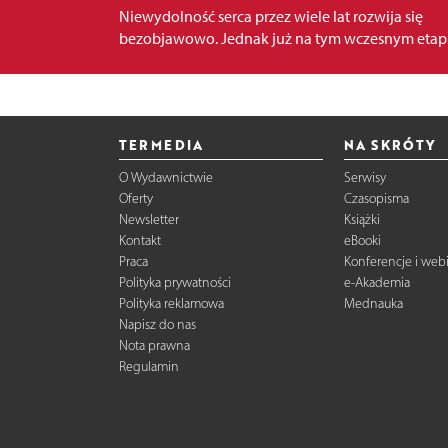
Niewydolność serca przez wiele lat rozwija się
bezobjawowo. Jednak już na tym wczesnym etapie
TERMEDIA
NA SKRÓTY
O Wydawnictwie
Serwisy
Oferty
Czasopisma
Newsletter
Książki
Kontakt
eBooki
Praca
Konferencje i web
Polityka prywatności
e-Akademia
Polityka reklamowa
Mednauka
Napisz do nas
Nota prawna
Regulamin