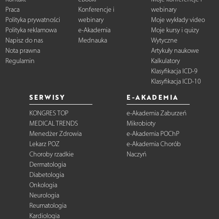
Praca
Konferencje i
webinary
Polityka prywatności
webinary
Moje wykłady video
Polityka reklamowa
e-Akademia
Moje kursy i quizy
Napisz do nas
Mednauka
Wytyczne
Nota prawna
Artykuły naukowe
Regulamin
Kalkulatory
Klasyfikacja ICD-9
Klasyfikacja ICD-10
SERWISY
E-AKADEMIA
KONGRES TOP
e-Akademia Zaburzeń
MEDICAL TRENDS
Mikrobioty
Menedżer Zdrowia
e-Akademia POChP
Lekarz POZ
e-Akademia Chorób
Choroby rzadkie
Naczyń
Dermatologia
Diabetologia
Onkologia
Neurologia
Reumatologia
Kardiologia