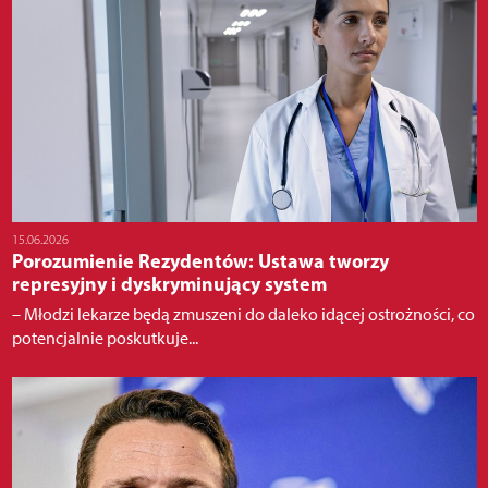
15.06.2026
Porozumienie Rezydentów: Ustawa tworzy
represyjny i dyskryminujący system
– Młodzi lekarze będą zmuszeni do daleko idącej ostrożności, co
potencjalnie poskutkuje...