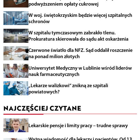
podwyższeniem opłaty cukrowej
W woj. świętokrzyskim będzie więcej szpitalnych
schronów
W szpitalu tymczasowym zabrakło tlenu.
Prokuratura skierowała do sądu akt oskarżenia
Czerwone światło dla NFZ. Sąd oddalił roszczenie
na ponad milion złotych
Uniwersytet Medyczny w Lublinie wśród liderów
nauk farmaceutycznych
„Lekarze walizkowi” znikną ze szpitali
powiatowych?
NAJCZĘŚCIEJ CZYTANE
Lekarskie pensje i limity pracy – trudne sprawy
Ważna wiadomość dla lekarzy i pacjentów. Od 13