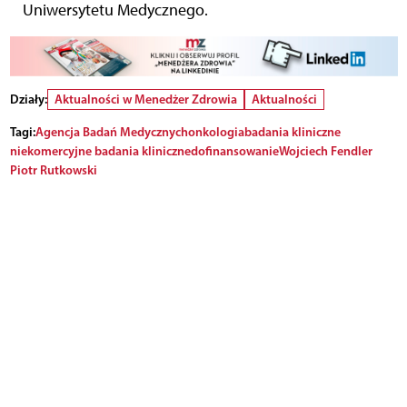
Uniwersytetu Medycznego.
Działy:
Aktualności w Menedżer Zdrowia
Aktualności
Tagi:
Agencja Badań Medycznych
onkologia
badania kliniczne
niekomercyjne badania kliniczne
dofinansowanie
Wojciech Fendler
Piotr Rutkowski