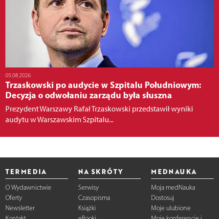
05.08.2026
Trzaskowski po audycie w Szpitalu Południowym:
Decyzja o odwołaniu zarządu była słuszna
Prezydent Warszawy Rafał Trzaskowski przedstawił wyniki
audytu w Warszawskim Szpitalu...
TERMEDIA
NA SKRÓTY
MEDNAUKA
O Wydawnictwie
Serwisy
Moja medNauka
Oferty
Czasopisma
Dostosuj
Newsletter
Książki
Moje ulubione
Kontakt
eBooki
Moje konferencje i