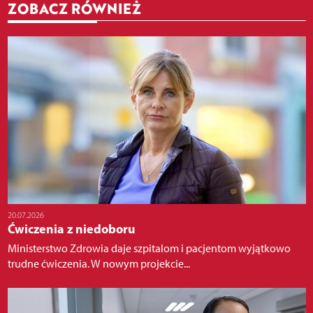
ZOBACZ RÓWNIEŻ
20.07.2026
Ćwiczenia z niedoboru
Ministerstwo Zdrowia daje szpitalom i pacjentom wyjątkowo
trudne ćwiczenia. W nowym projekcie...