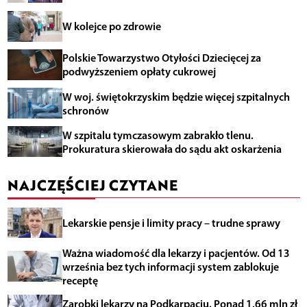
W kolejce po zdrowie
Polskie Towarzystwo Otyłości Dziecięcej za
podwyższeniem opłaty cukrowej
W woj. świętokrzyskim będzie więcej szpitalnych
schronów
W szpitalu tymczasowym zabrakło tlenu.
Prokuratura skierowała do sądu akt oskarżenia
NAJCZĘŚCIEJ CZYTANE
Lekarskie pensje i limity pracy – trudne sprawy
Ważna wiadomość dla lekarzy i pacjentów. Od 13
września bez tych informacji system zablokuje
receptę
Zarobki lekarzy na Podkarpaciu. Ponad 1,66 mln zł