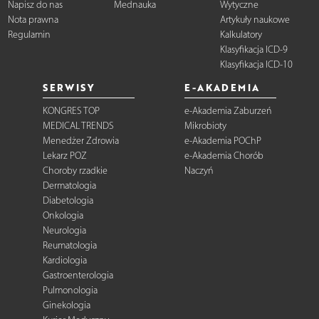
Napisz do nas
Mednauka
Wytyczne
Nota prawna
Artykuły naukowe
Regulamin
Kalkulatory
Klasyfikacja ICD-9
Klasyfikacja ICD-10
SERWISY
E-AKADEMIA
KONGRES TOP
e-Akademia Zaburzeń
MEDICAL TRENDS
Mikrobioty
Menedżer Zdrowia
e-Akademia POChP
Lekarz POZ
e-Akademia Chorób
Choroby rzadkie
Naczyń
Dermatologia
Diabetologia
Onkologia
Neurologia
Reumatologia
Kardiologia
Gastroenterologia
Pulmonologia
Ginekologia