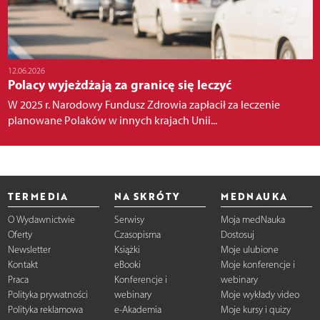
12.06.2026
Polacy wyjeżdżają za granicę się leczyć
W 2025 r. Narodowy Fundusz Zdrowia zapłacił za leczenie
planowane Polaków w innych krajach Unii...
TERMEDIA
NA SKRÓTY
MEDNAUKA
O Wydawnictwie
Serwisy
Moja medNauka
Oferty
Czasopisma
Dostosuj
Newsletter
Książki
Moje ulubione
Kontakt
eBooki
Moje konferencje i
Praca
Konferencje i
webinary
Polityka prywatności
webinary
Moje wykłady video
Polityka reklamowa
e-Akademia
Moje kursy i quizy