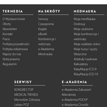
TERMEDIA
NA SKRÓTY
MEDNAUKA
O Wydawnictwie
Serwisy
Moja medNauka
Oferty
Czasopisma
Dostosuj
Newsletter
Książki
Moje ulubione
Kontakt
eBooki
Moje konferencje i
Praca
Konferencje i
webinary
Polityka prywatności
webinary
Moje wykłady video
Polityka reklamowa
e-Akademia
Moje kursy i quizy
Napisz do nas
Mednauka
Wytyczne
Nota prawna
Artykuły naukowe
Regulamin
Kalkulatory
Klasyfikacja ICD-9
Klasyfikacja ICD-10
SERWISY
E-AKADEMIA
KONGRES TOP
e-Akademia Zaburzeń
MEDICAL TRENDS
Mikrobioty
Menedżer Zdrowia
e-Akademia POChP
Lekarz POZ
e-Akademia Chorób