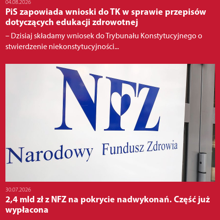
04.08.2026
PiS zapowiada wnioski do TK w sprawie przepisów
dotyczących edukacji zdrowotnej
– Dzisiaj składamy wniosek do Trybunału Konstytucyjnego o
stwierdzenie niekonstytucyjności...
30.07.2026
2,4 mld zł z NFZ na pokrycie nadwykonań. Część już
wypłacona