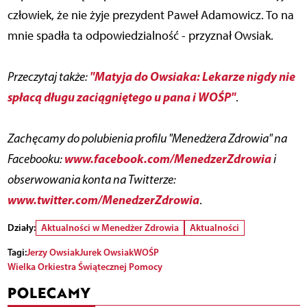
człowiek, że nie żyje prezydent Paweł Adamowicz. To na
mnie spadła ta odpowiedzialność - przyznał Owsiak.
"Matyja do Owsiaka: Lekarze nigdy nie
Przeczytaj także:
spłacą długu zaciągniętego u pana i WOŚP"
.
Zachęcamy do polubienia profilu "Menedżera Zdrowia" na
www.facebook.com/MenedzerZdrowia
Facebooku:
i
obserwowania konta na Twitterze:
www.twitter.com/MenedzerZdrowia
.
Działy:
Aktualności w Menedżer Zdrowia
Aktualności
Tagi:
Jerzy Owsiak
Jurek Owsiak
WOŚP
Wielka Orkiestra Świątecznej Pomocy
POLECAMY