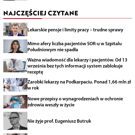
NAJCZĘŚCIEJ CZYTANE
Lekarskie pensje i limity pracy – trudne sprawy
Mimo afery liczba pacjentów SOR-u w Szpitalu
Południowym nie spadła
Ważna wiadomość dla lekarzy i pacjentów. Od 13
września bez tych informacji system zablokuje
receptę
Zarobki lekarzy na Podkarpaciu. Ponad 1,66 mln zł
w rok
Nowe przepisy o wynagrodzeniach w ochronie
zdrowia weszły w życie
Nie żyje prof. Eugeniusz Butruk