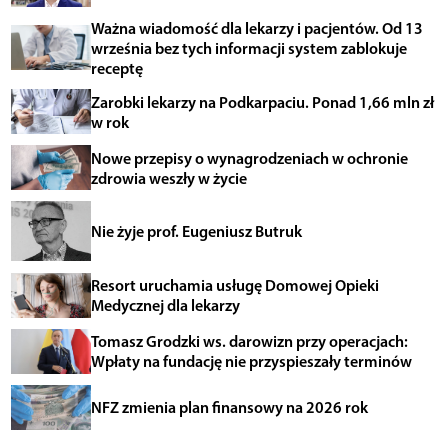
Ważna wiadomość dla lekarzy i pacjentów. Od 13
września bez tych informacji system zablokuje
receptę
Zarobki lekarzy na Podkarpaciu. Ponad 1,66 mln zł
w rok
Nowe przepisy o wynagrodzeniach w ochronie
zdrowia weszły w życie
Nie żyje prof. Eugeniusz Butruk
Resort uruchamia usługę Domowej Opieki
Medycznej dla lekarzy
Tomasz Grodzki ws. darowizn przy operacjach:
Wpłaty na fundację nie przyspieszały terminów
NFZ zmienia plan finansowy na 2026 rok