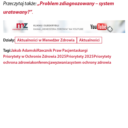
„Problem zdiagnozowany – system
Przeczytaj także:
uratowany?”
.
Działy:
Aktualności w Menedżer Zdrowia
Aktualności
Tagi:
Jakub Adamski
Rzecznik Praw Pacjenta
skargi
Priorytety w Ochronie Zdrowia 2025
Priorytety 2025
Priorytety
ochrona zdrowia
konferencja
wyzwania
system ochrony zdrowia