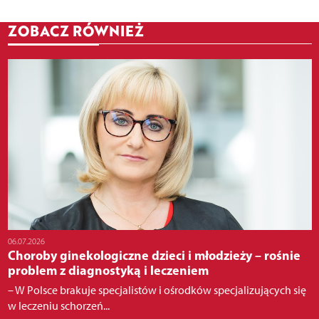
ZOBACZ RÓWNIEŻ
06.07.2026
Choroby ginekologiczne dzieci i młodzieży – rośnie
problem z diagnostyką i leczeniem
– W Polsce brakuje specjalistów i ośrodków specjalizujących się
w leczeniu schorzeń...