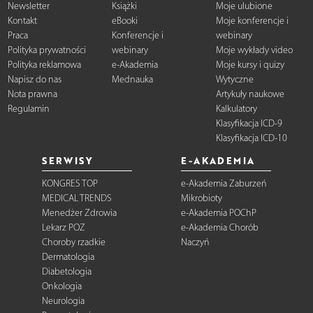
Newsletter
Książki
Moje ulubione
Kontakt
eBooki
Moje konferencje i
Praca
Konferencje i
webinary
Polityka prywatności
webinary
Moje wykłady video
Polityka reklamowa
e-Akademia
Moje kursy i quizy
Napisz do nas
Mednauka
Wytyczne
Nota prawna
Artykuły naukowe
Regulamin
Kalkulatory
Klasyfikacja ICD-9
Klasyfikacja ICD-10
SERWISY
E-AKADEMIA
KONGRES TOP
e-Akademia Zaburzeń
MEDICAL TRENDS
Mikrobioty
Menedżer Zdrowia
e-Akademia POChP
Lekarz POZ
e-Akademia Chorób
Choroby rzadkie
Naczyń
Dermatologia
Diabetologia
Onkologia
Neurologia