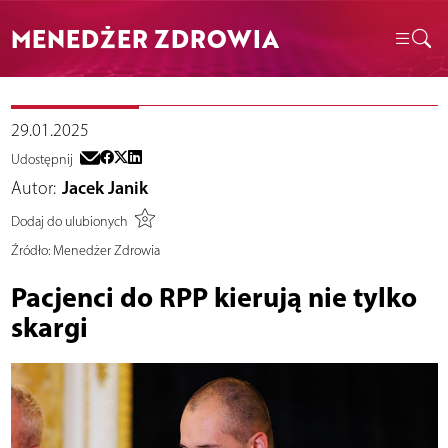
MENEDŻER ZDROWIA
29.01.2025
Udostępnij
Autor:
Jacek Janik
Dodaj do ulubionych
Źródło:
Menedżer Zdrowia
Pacjenci do RPP kierują nie tylko
skargi