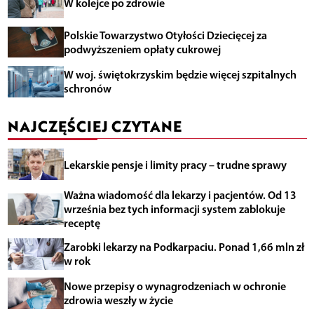
W kolejce po zdrowie
Polskie Towarzystwo Otyłości Dziecięcej za
podwyższeniem opłaty cukrowej
W woj. świętokrzyskim będzie więcej szpitalnych
schronów
NAJCZĘŚCIEJ CZYTANE
Lekarskie pensje i limity pracy – trudne sprawy
Ważna wiadomość dla lekarzy i pacjentów. Od 13
września bez tych informacji system zablokuje
receptę
Zarobki lekarzy na Podkarpaciu. Ponad 1,66 mln zł
w rok
Nowe przepisy o wynagrodzeniach w ochronie
zdrowia weszły w życie