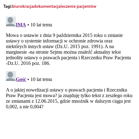
Tagi:
biurokracja
dokumentacja
leczenie pacjentów