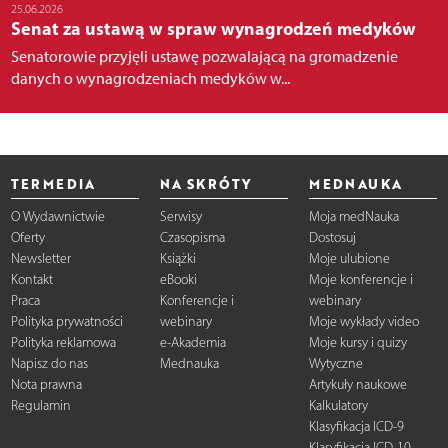
25.06.2026
Senat za ustawą w spraw wynagrodzeń medyków
Senatorowie przyjęli ustawę pozwalającą na gromadzenie
danych o wynagrodzeniach medyków w...
TERMEDIA
NA SKRÓTY
MEDNAUKA
O Wydawnictwie
Serwisy
Moja medNauka
Oferty
Czasopisma
Dostosuj
Newsletter
Książki
Moje ulubione
Kontakt
eBooki
Moje konferencje i
Praca
Konferencje i
webinary
Polityka prywatności
webinary
Moje wykłady video
Polityka reklamowa
e-Akademia
Moje kursy i quizy
Napisz do nas
Mednauka
Wytyczne
Nota prawna
Artykuły naukowe
Regulamin
Kalkulatory
Klasyfikacja ICD-9
Klasyfikacja ICD-10