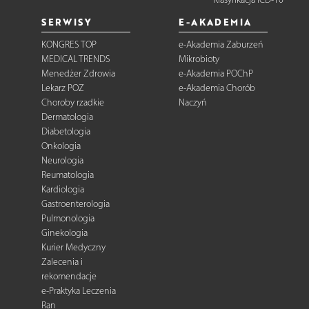
SERWISY
E-AKADEMIA
KONGRES TOP
e-Akademia Zaburzeń
MEDICAL TRENDS
Mikrobioty
Menedżer Zdrowia
e-Akademia POChP
Lekarz POZ
e-Akademia Chorób
Choroby rzadkie
Naczyń
Dermatologia
Diabetologia
Onkologia
Neurologia
Reumatologia
Kardiologia
Gastroenterologia
Pulmonologia
Ginekologia
Kurier Medyczny
Zalecenia i
rekomendacje
e-Praktyka Leczenia
Ran