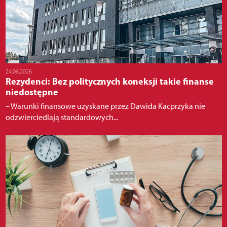
24.06.2026
Rezydenci: Bez politycznych koneksji takie finanse
niedostępne
– Warunki finansowe uzyskane przez Dawida Kacprzyka nie
odzwierciedlają standardowych...