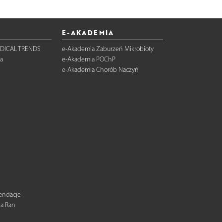
E-AKADEMIA
DICAL TRENDS
e-Akademia Zaburzeń Mikrobioty
a
e-Akademia POChP
e-Akademia Chorób Naczyń
mendacje
ia Ran