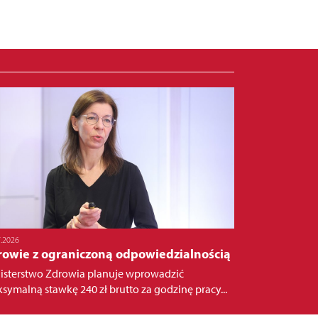
7.2026
rowie z ograniczoną odpowiedzialnością
isterstwo Zdrowia planuje wprowadzić
symalną stawkę 240 zł brutto za godzinę pracy...