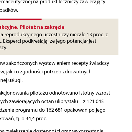
rmaceutycznej na produkt leczniczy zawierający
zypadków.
kcyjne. Pilotaż na zakręcie
a reprodukcyjnego uczestniczy niecałe 13 proc. z
. Eksperci podkreślają, że jego potencjał jest
szy.
dów zakończonych wystawieniem recepty świadczy
ów, jak i o zgodności potrzeb zdrowotnych
ej usługi.
nkcjonowania pilotażu odnotowano istotny wzrost
ch zawierających octan uliprystalu – z 121 045
zenie programu do 162 681 opakowań po jego
wań, tj. o 34,4 proc.
na zwiększenie dostępności oraz wykorzystania