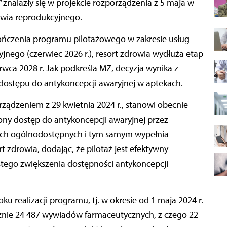
owia reprodukcyjnego.
ończenia programu pilotażowego w zakresie usług
nego (czerwiec 2026 r.), resort zdrowia wydłuża etap
wca 2028 r. Jak podkreśla MZ, decyzja wynika z
ostępu do antykoncepcji awaryjnej w aptekach.
ądzeniem z 29 kwietnia 2024 r., stanowi obecnie
ny dostęp do antykoncepcji awaryjnej przez
kach ogólnodostępnych i tym samym wypełnia
t zdrowia, dodając, że pilotaż jest efektywny
istego zwiększenia dostępności antykoncepcji
u realizacji programu, tj. w okresie od 1 maja 2024 r.
cznie 24 487 wywiadów farmaceutycznych, z czego 22