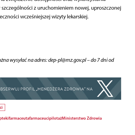
 w szczególności z uruchomieniem nowej, uproszczonej
eczności wcześniejszej wizyty lekarskiej.
żna wysyłać na adres: dep-pl@mz.gov.pl – do 7 dni od
ci
pteki
farmaceuta
farmaceuci
pilotaż
Ministerstwo Zdrowia