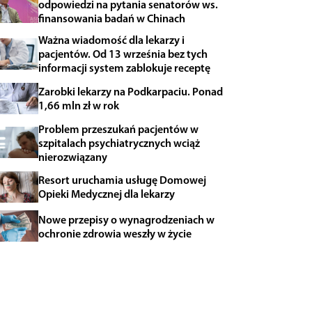
odpowiedzi na pytania senatorów ws.
finansowania badań w Chinach
Ważna wiadomość dla lekarzy i
pacjentów. Od 13 września bez tych
informacji system zablokuje receptę
Zarobki lekarzy na Podkarpaciu. Ponad
1,66 mln zł w rok
Problem przeszukań pacjentów w
szpitalach psychiatrycznych wciąż
nierozwiązany
Resort uruchamia usługę Domowej
Opieki Medycznej dla lekarzy
Nowe przepisy o wynagrodzeniach w
ochronie zdrowia weszły w życie