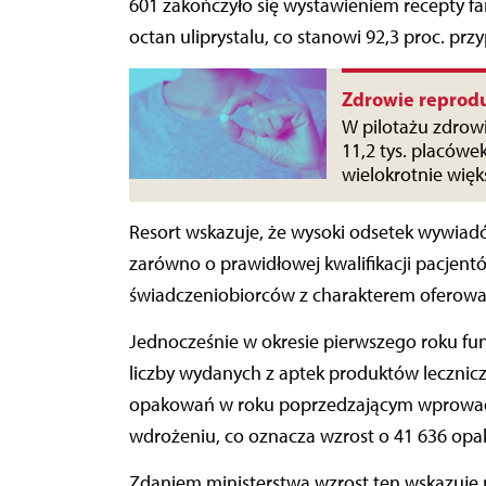
601 zakończyło się wystawieniem recepty fa
octan uliprystalu, co stanowi 92,3 proc. pr
Zdrowie reprodu
W pilotażu zdrowi
11,2 tys. placówek
wielokrotnie więk
Resort wskazuje, że wysoki odsetek wywia
zarówno o prawidłowej kwalifikacji pacjent
świadczeniobiorców z charakterem oferowan
Jednocześnie w okresie pierwszego roku fu
liczby wydanych z aptek produktów leczniczy
opakowań w roku poprzedzającym wprowad
wdrożeniu, co oznacza wzrost o 41 636 opako
Zdaniem ministerstwa wzrost ten wskazuje 