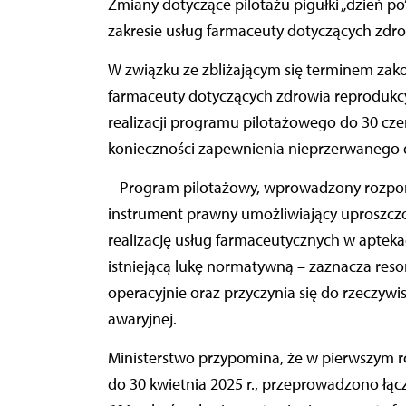
Zmiany dotyczące pilotażu pigułki „dzień po” znalazły się w projekcie rozporządzenia z 5 maja w
zakresie usług farmaceuty dotyczących zdr
W związku ze zbliżającym się terminem zak
farmaceuty dotyczących zdrowia reprodukcyj
realizacji programu pilotażowego do 30 czer
konieczności zapewnienia nieprzerwanego d
– Program pilotażowy, wprowadzony rozporz
instrument prawny umożliwiający uproszczo
realizację usług farmaceutycznych w apte
istniejącą lukę normatywną – zaznacza resor
operacyjnie oraz przyczynia się do rzeczyw
awaryjnej.
Ministerstwo przypomina, że w pierwszym rok
do 30 kwietnia 2025 r., przeprowadzono łą