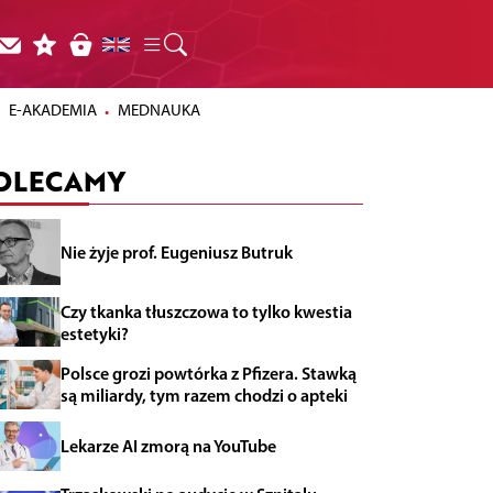
E-AKADEMIA
MEDNAUKA
OLECAMY
Nie żyje prof. Eugeniusz Butruk
Czy tkanka tłuszczowa to tylko kwestia
estetyki?
Polsce grozi powtórka z Pfizera. Stawką
są miliardy, tym razem chodzi o apteki
Lekarze AI zmorą na YouTube