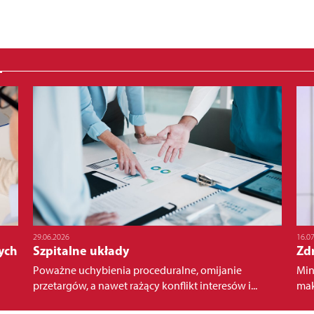
29.06.2026
16.0
ych
Szpitalne układy
Zd
Poważne uchybienia proceduralne, omijanie
Min
przetargów, a nawet rażący konflikt interesów i...
mak