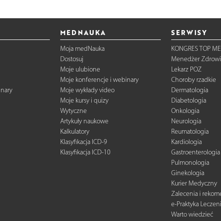
MEDNAUKA
SERWISY
Moja medNauka
KONGRES TOP ME
Dostosuj
Menedżer Zdrowi
Moje ulubione
Lekarz POZ
Moje konferencje i webinary
Choroby rzadkie
inary
Moje wykłady video
Dermatologia
Moje kursy i quizy
Diabetologia
Wytyczne
Onkologia
Artykuły naukowe
Neurologia
Kalkulatory
Reumatologia
Klasyfikacja ICD-9
Kardiologia
Klasyfikacja ICD-10
Gastroenterologia
Pulmonologia
Ginekologia
Kurier Medyczny
Zalecenia i reko
e-Praktyka Leczen
Warto wiedzieć