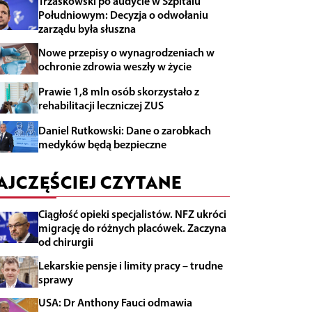
Trzaskowski po audycie w Szpitalu
Południowym: Decyzja o odwołaniu
zarządu była słuszna
Nowe przepisy o wynagrodzeniach w
ochronie zdrowia weszły w życie
Prawie 1,8 mln osób skorzystało z
rehabilitacji leczniczej ZUS
Daniel Rutkowski: Dane o zarobkach
medyków będą bezpieczne
AJCZĘŚCIEJ CZYTANE
Ciągłość opieki specjalistów. NFZ ukróci
migrację do różnych placówek. Zaczyna
od chirurgii
Lekarskie pensje i limity pracy – trudne
sprawy
USA: Dr Anthony Fauci odmawia