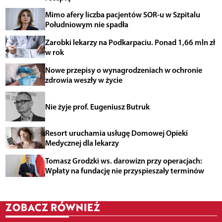
Mimo afery liczba pacjentów SOR-u w Szpitalu
Południowym nie spadła
Zarobki lekarzy na Podkarpaciu. Ponad 1,66 mln zł
w rok
Nowe przepisy o wynagrodzeniach w ochronie
zdrowia weszły w życie
Nie żyje prof. Eugeniusz Butruk
Resort uruchamia usługę Domowej Opieki
Medycznej dla lekarzy
Tomasz Grodzki ws. darowizn przy operacjach:
Wpłaty na fundację nie przyspieszały terminów
ZOBACZ RÓWNIEŻ