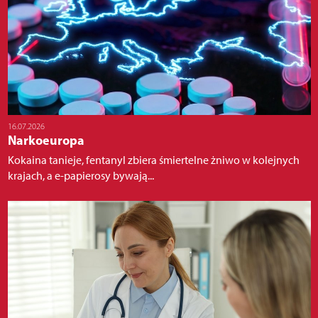
16.07.2026
Narkoeuropa
Kokaina tanieje, fentanyl zbiera śmiertelne żniwo w kolejnych
krajach, a e-papierosy bywają...