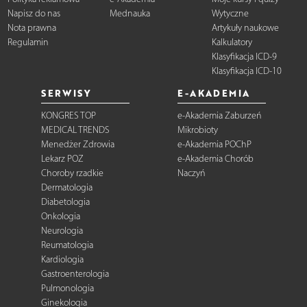
Napisz do nas
Mednauka
Wytyczne
Nota prawna
Artykuły naukowe
Regulamin
Kalkulatory
Klasyfikacja ICD-9
Klasyfikacja ICD-10
SERWISY
E-AKADEMIA
KONGRES TOP
e-Akademia Zaburzeń
MEDICAL TRENDS
Mikrobioty
Menedżer Zdrowia
e-Akademia POChP
Lekarz POZ
e-Akademia Chorób
Choroby rzadkie
Naczyń
Dermatologia
Diabetologia
Onkologia
Neurologia
Reumatologia
Kardiologia
Gastroenterologia
Pulmonologia
Ginekologia