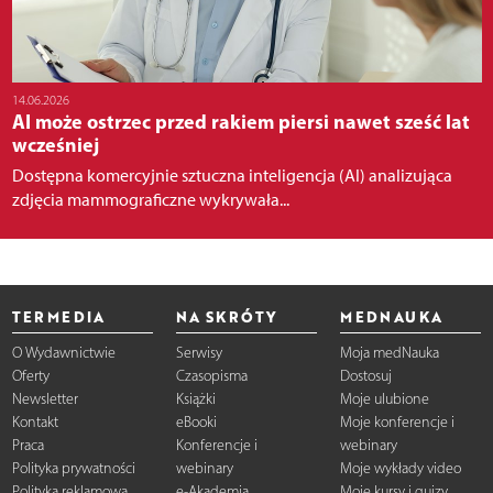
14.06.2026
AI może ostrzec przed rakiem piersi nawet sześć lat
wcześniej
Dostępna komercyjnie sztuczna inteligencja (AI) analizująca
zdjęcia mammograficzne wykrywała...
TERMEDIA
NA SKRÓTY
MEDNAUKA
O Wydawnictwie
Serwisy
Moja medNauka
Oferty
Czasopisma
Dostosuj
Newsletter
Książki
Moje ulubione
Kontakt
eBooki
Moje konferencje i
Praca
Konferencje i
webinary
Polityka prywatności
webinary
Moje wykłady video
Polityka reklamowa
e-Akademia
Moje kursy i quizy