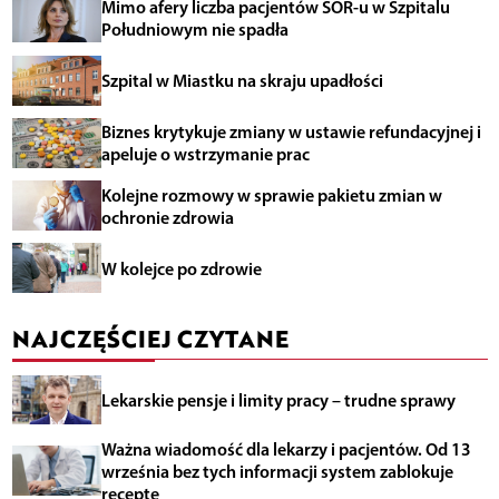
Mimo afery liczba pacjentów SOR-u w Szpitalu
Południowym nie spadła
Szpital w Miastku na skraju upadłości
Biznes krytykuje zmiany w ustawie refundacyjnej i
apeluje o wstrzymanie prac
Kolejne rozmowy w sprawie pakietu zmian w
ochronie zdrowia
W kolejce po zdrowie
NAJCZĘŚCIEJ CZYTANE
Lekarskie pensje i limity pracy – trudne sprawy
Ważna wiadomość dla lekarzy i pacjentów. Od 13
września bez tych informacji system zablokuje
receptę