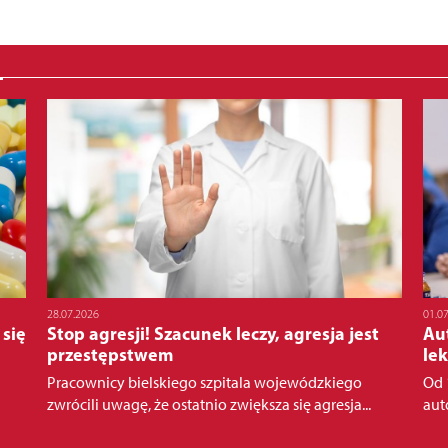
28.07.2026
01.0
 się
Stop agresji! Szacunek leczy, agresja jest
Au
przestępstwem
lek
Pracownicy bielskiego szpitala wojewódzkiego
Od 
zwrócili uwagę, że ostatnio zwiększa się agresja...
aut