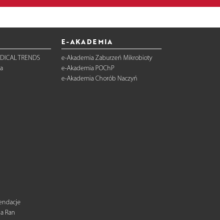
E-AKADEMIA
DICAL TRENDS
e-Akademia Zaburzeń Mikrobioty
a
e-Akademia POChP
e-Akademia Chorób Naczyń
mendacje
ia Ran