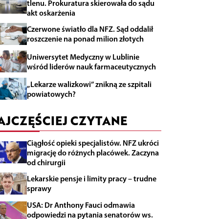
tlenu. Prokuratura skierowała do sądu
akt oskarżenia
Czerwone światło dla NFZ. Sąd oddalił
roszczenie na ponad milion złotych
Uniwersytet Medyczny w Lublinie
wśród liderów nauk farmaceutycznych
„Lekarze walizkowi” znikną ze szpitali
powiatowych?
AJCZĘŚCIEJ CZYTANE
Ciągłość opieki specjalistów. NFZ ukróci
migrację do różnych placówek. Zaczyna
od chirurgii
Lekarskie pensje i limity pracy – trudne
sprawy
USA: Dr Anthony Fauci odmawia
odpowiedzi na pytania senatorów ws.