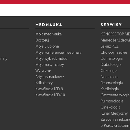
MEDNAUKA
SERWISY
Moja medNauka
KONGRES TOP ME
Dostosuj
Menedżer Zdrowi
Moje ulubione
Lekarz POZ
Moje konferencje i webinary
Choroby rzadkie
inary
Moje wykłady video
Dermatologia
Moje kursy i quizy
Diabetologia
Wytyczne
Onkologia
Artykuły naukowe
Neurologia
Kalkulatory
Reumatologia
Klasyfikacja ICD-9
Kardiologia
Klasyfikacja ICD-10
Gastroenterologia
Pulmonologia
Ginekologia
Kurier Medyczny
Zalecenia i reko
e-Praktyka Leczen