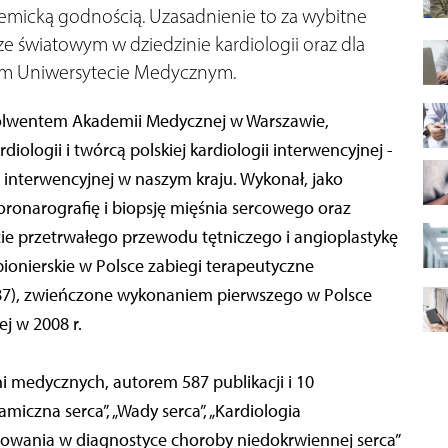
micką godnością. Uzasadnienie to za wybitne
ze światowym w dziedzinie kardiologii oraz dla
m Uniwersytecie Medycznym.
absolwentem Akademii Medycznej w Warszawie,
logii i twórcą polskiej kardiologii interwencyjnej -
interwencyjnej w naszym kraju. Wykonał, jako
oronarografię i biopsję mięśnia sercowego oraz
cie przetrwałego przewodu tętniczego i angioplastykę
ionierskie w Polsce zabiegi terapeutyczne
87), zwieńczone wykonaniem pierwszego w Polsce
j w 2008 r.
i medycznych, autorem 587 publikacji i 10
iczna serca”, „Wady serca”, „Kardiologia
zowania w diagnostyce choroby niedokrwiennej serca”