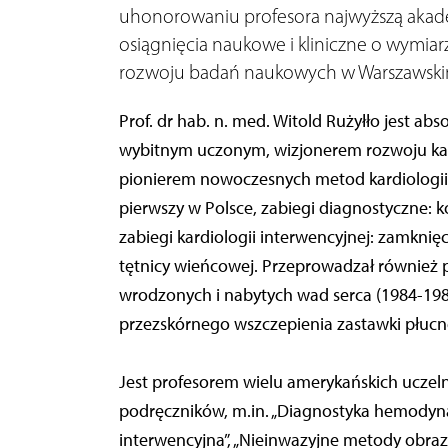
uhonorowaniu profesora najwyższą akade
osiągnięcia naukowe i kliniczne o wymiar
rozwoju badań naukowych w Warszawski
Prof. dr hab. n. med. Witold Rużyłło jest 
wybitnym uczonym, wizjonerem rozwoju kardio
pionierem nowoczesnych metod kardiologii 
pierwszy w Polsce, zabiegi diagnostyczne: k
zabiegi kardiologii interwencyjnej: zamknię
tętnicy wieńcowej. Przeprowadzał również p
wrodzonych i nabytych wad serca (1984-19
przezskórnego wszczepienia zastawki płucne
Jest profesorem wielu amerykańskich uczeln
podręczników, m.in. „Diagnostyka hemodynam
interwencyjna”, „Nieinwazyjne metody obra