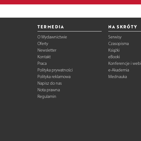
TERMEDIA
NA SKRÓTY
O Wydawnictwie
Serwisy
Oferty
Czasopisma
Newsletter
Książki
Kontakt
eBooki
Praca
Konferencje i web
Polityka prywatności
e-Akademia
Polityka reklamowa
Mednauka
Napisz do nas
Nota prawna
Regulamin