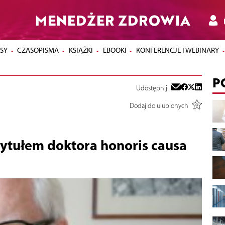
MENEDŻER ZDROWIA
SY
CZASOPISMA
KSIĄŻKI
EBOOKI
KONFERENCJE I WEBINARY
P
Udostępnij
Dodaj do ulubionych
 tytułem doktora honoris causa