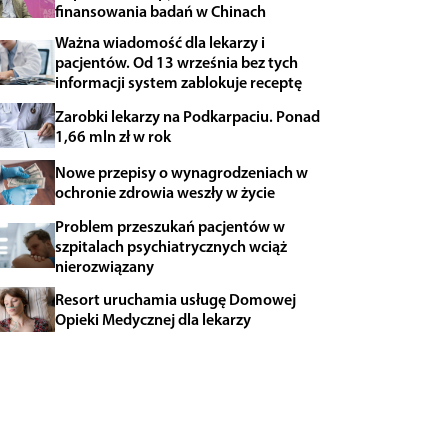
finansowania badań w Chinach
Ważna wiadomość dla lekarzy i
pacjentów. Od 13 września bez tych
informacji system zablokuje receptę
Zarobki lekarzy na Podkarpaciu. Ponad
1,66 mln zł w rok
Nowe przepisy o wynagrodzeniach w
ochronie zdrowia weszły w życie
Problem przeszukań pacjentów w
szpitalach psychiatrycznych wciąż
nierozwiązany
Resort uruchamia usługę Domowej
Opieki Medycznej dla lekarzy