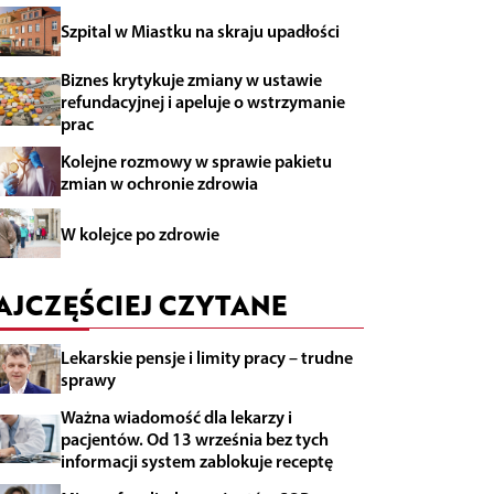
Szpital w Miastku na skraju upadłości
Biznes krytykuje zmiany w ustawie
refundacyjnej i apeluje o wstrzymanie
prac
Kolejne rozmowy w sprawie pakietu
zmian w ochronie zdrowia
W kolejce po zdrowie
AJCZĘŚCIEJ CZYTANE
Lekarskie pensje i limity pracy – trudne
sprawy
Ważna wiadomość dla lekarzy i
pacjentów. Od 13 września bez tych
informacji system zablokuje receptę