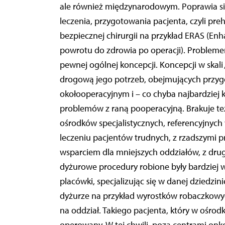
ale również międzynarodowym. Poprawia s
leczenia, przygotowania pacjenta, czyli pre
bezpiecznej chirurgii na przykład ERAS (Enh
powrotu do zdrowia po operacji). Probleme
pewnej ogólnej koncepcji. Koncepcji w skali
drogową jego potrzeb, obejmujących przygo
okołooperacyjnym i – co chyba najbardziej 
problemów z raną pooperacyjną. Brakuje też 
ośrodków specjalistycznych, referencyjnyc
leczeniu pacjentów trudnych, z rzadszymi p
wsparciem dla mniejszych oddziałów, z drugi
dyżurowe procedury robione były bardziej w
placówki, specjalizując się w danej dziedzi
dyżurze na przykład wyrostków robaczkowych 
na oddział. Takiego pacjenta, który w ośro
operowany. W tej chwili, poza centrami onko