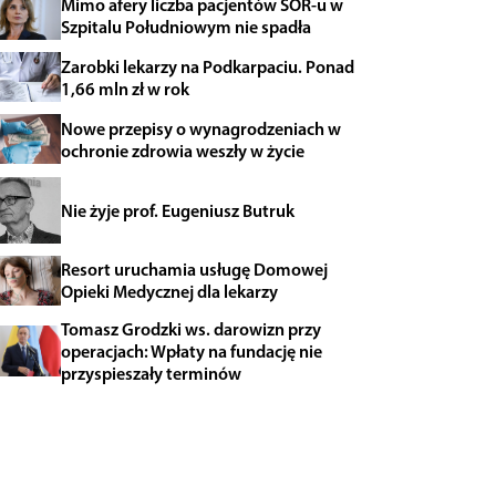
Mimo afery liczba pacjentów SOR-u w
Szpitalu Południowym nie spadła
Zarobki lekarzy na Podkarpaciu. Ponad
1,66 mln zł w rok
Nowe przepisy o wynagrodzeniach w
ochronie zdrowia weszły w życie
Nie żyje prof. Eugeniusz Butruk
Resort uruchamia usługę Domowej
Opieki Medycznej dla lekarzy
Tomasz Grodzki ws. darowizn przy
operacjach: Wpłaty na fundację nie
przyspieszały terminów