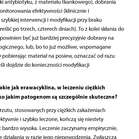
i antybiotyku, z materiału tkankowego), dobrania
nitorowania efektywności (klinicznie i
szybkiej interwencji i modyfikacji przy braku
ślić po trzech, czterech dniach). To z kolei skłania do
powinien być już bardziej precyzyjnie dobrany na
logicznego, lub, bo to już możliwe, wspomagane
pobierając materiał na posiew, oznaczać od razu
śli dojdzie do konieczności modyfikacji
akie jak erawacyklina, w leczeniu ciężkich
ko jakim patogenom są szczególnie skuteczne?
rzutu, stosowanych przy ciężkich zakażeniach
ektywnie i szybko leczone, kończą się niestety
est bardzo wysoka. Leczenie zaczynamy empirycznie,
e działania w razie jego niepowodzenia. Zwłaszcza