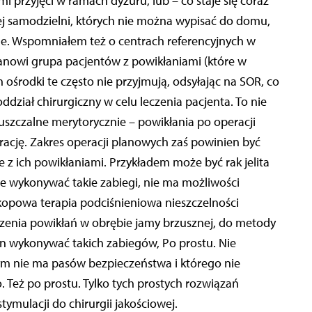
i przyjęci w ramach dyżuru, lub – co staje się coraz
ej samodzielni, których nie można wypisać do domu,
ne. Wspomniałem też o centrach referencyjnych w
stanowi grupa pacjentów z powikłaniami (które w
 ośrodki te często nie przyjmują, odsyłając na SOR, co
ddział chirurgiczny w celu leczenia pacjenta. To nie
puszczalne merytorycznie – powikłania po operacji
rację. Zakres operacji planowych zaś powinien być
 z ich powikłaniami. Przykładem może być rak jelita
hce wykonywać takie zabiegi, nie ma możliwości
kopowa terapia podciśnieniowa nieszczelności
zenia powikłań w obrębie jamy brzusznej, do metody
en wykonywać takich zabiegów, Po prostu. Nie
 nie ma pasów bezpieczeństwa i którego nie
 Też po prostu. Tylko tych prostych rozwiązań
tymulacji do chirurgii jakościowej.