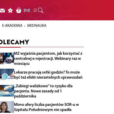
E-AKADEMIA
MEDNAUKA
OLECAMY
MZ wyjaśnia pacjentom, jak korzystać z
centralnej e-rejestracji. Webinary raz w
miesiącu
Lekarze pracują setki godzin? To może
być też efekt nierzetelnych sprawozdań
„Zabiegi walizkowe” to ryzyko dla
pacjenta. Nowe zasady od 1
października
Mimo afery liczba pacjentów SOR-u w
Szpitalu Południowym nie spadła