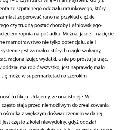
enta ze szpitalnego oddziału ratunkowego, który
 zamiast zoperować rano na przykład ciężkie
wego czy trudną postać choroby Leśniowskiego-
nacięciem ropnia na pośladku. Można, jasne – nacięcie
lne marnotrawstwo nie tylko potencjału, ale i
systemie jest za mało i których ciągle szukamy,
ć, racjonalizując wydatki, a nie po prostu je tnąc.
 oddział ma robić wszystko, jest naprawdę mało
a się może w supermarketach o szerokim
ość to fikcja. Udajemy, że ona istnieje. W
, często stają przed niemożliwym do zrealizowania
o ośrodka z większym doświadczeniem w danej
i jest często z kolei niewydolny, gdyż oddział