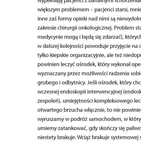
wypełniają pacjenci z banalnymi schorzeniam
większym problemem – pacjenci starsi, mni
inne zaś formy opieki nad nimi są niewydol
zakresie chirurgii onkologicznej. Problem 
medycynie mogą i będą się zdarzać), których
w dalszej kolejności powoduje przyjęcie na o
tylko kiepskie organizacyjnie, ale też niedo
powinien leczyć ośrodek, który wykonał ope
wyznaczany przez możliwości radzenia sobie
grubego i odbytnicy. Jeśli ośrodek, który c
wczesnej endoskopii interwencyjnej (endos
zespoleń), umiejętności kompleksowego lec
otwartego brzucha włącznie, to nie powini
wyruszamy w podróż samochodem, w którym
umiemy zatankować, gdy skończy się paliwo.
niestety brakuje. Wciąż brakuje systemowej s