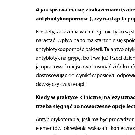
A jak sprawa ma się z zakażeniami (szcz
antybiotykooporności), czy nastąpiła po
Niestety, zakażenia w chirurgii nie tylko są
narastać. Wpływ na to ma starzenie się społ
antybiotykooporność bakterii. Ta antybioty
antybiotyk na grypę, bo trwa już trzeci dzie
ją opracować miejscowo i usunąć źródło infe
dostosowując do wyników posiewu odpowie
dawkę czy czas terapii.
Kiedy w praktyce klinicznej należy uzna
trzeba sięgnąć po nowoczesne opcje lec
Antybiotykoterapia, jeśli ma być prowadzo
elementów: określenia wskazań i konieczno