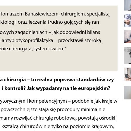
 Tomaszem Banasiewiczem, chirurgiem, specjalistą
oktologii oraz leczenia trudno gojących się ran
łowych zagadnieniach – jak odpowiedni bilans
 antybiotykoprofilaktyka – przedstawił szeroką
zenie chirurga z „systemowcem”
ska chirurgia – to realna poprawa standardów czy
 i kontroli? Jak wypadamy na tle europejskim?
merytorycznym i kompetencyjnym – podobnie jak kraje w
az powszechniejsze stają się procedury minimalnie
ynamy rozwijać chirurgię robotową, powstają ośrodki
kształcą chirurgów nie tylko na poziomie krajowym,