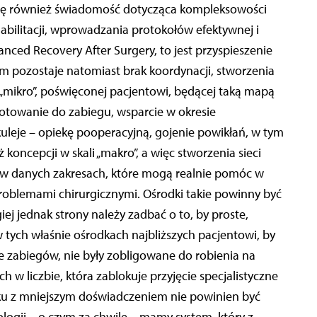
ię również świadomość dotycząca kompleksowości
habilitacji, wprowadzania protokołów efektywnej i
anced Recovery After Surgery, to jest przyspieszenie
m pozostaje natomiast brak koordynacji, stworzenia
 „mikro”, poświęconej pacjentowi, będącej taką mapą
towanie do zabiegu, wsparcie w okresie
kuleje – opiekę pooperacyjną, gojenie powikłań, w tym
koncepcji w skali „makro”, a więc stworzenia sieci
h w danych zakresach, które mogą realnie pomóc w
roblemami chirurgicznymi. Ośrodki takie powinny być
ej jednak strony należy zadbać o to, by proste,
 tych właśnie ośrodkach najbliższych pacjentowi, by
nie zabiegów, nie były zobligowane do robienia na
w liczbie, która zablokuje przyjęcie specjalistyczne
dku z mniejszym doświadczeniem nie powinien być
logii – o czym za chwilę – mamy system, który z