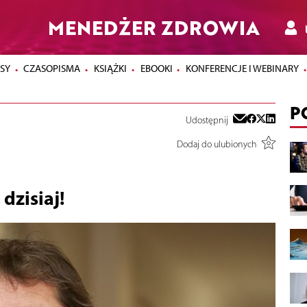
MENEDŻER ZDROWIA
SY
CZASOPISMA
KSIĄŻKI
EBOOKI
KONFERENCJE I WEBINARY
P
Udostępnij
Dodaj do ulubionych
dzisiaj!