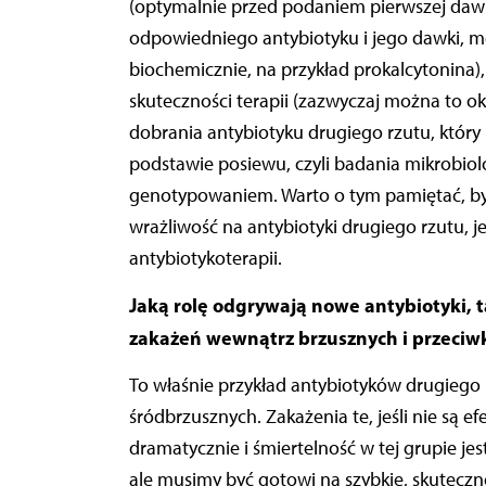
(optymalnie przed podaniem pierwszej dawk
odpowiedniego antybiotyku i jego dawki, mo
biochemicznie, na przykład prokalcytonina), 
skuteczności terapii (zazwyczaj można to okre
dobrania antybiotyku drugiego rzutu, który 
podstawie posiewu, czyli badania mikrobio
genotypowaniem. Warto o tym pamiętać, by 
wrażliwość na antybiotyki drugiego rzutu, je
antybiotykoterapii.
Jaką rolę odgrywają nowe antybiotyki, t
zakażeń wewnątrz brzusznych i przeciw
To właśnie przykład antybiotyków drugiego 
śródbrzusznych. Zakażenia te, jeśli nie są ef
dramatycznie i śmiertelność w tej grupie j
ale musimy być gotowi na szybkie, skuteczn