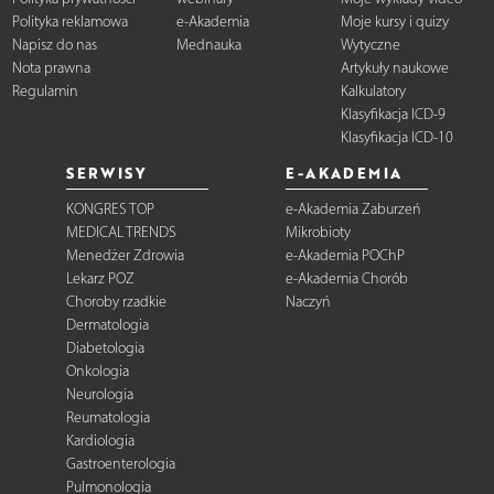
Polityka reklamowa
e-Akademia
Moje kursy i quizy
Napisz do nas
Mednauka
Wytyczne
Nota prawna
Artykuły naukowe
Regulamin
Kalkulatory
Klasyfikacja ICD-9
Klasyfikacja ICD-10
SERWISY
E-AKADEMIA
KONGRES TOP
e-Akademia Zaburzeń
MEDICAL TRENDS
Mikrobioty
Menedżer Zdrowia
e-Akademia POChP
Lekarz POZ
e-Akademia Chorób
Choroby rzadkie
Naczyń
Dermatologia
Diabetologia
Onkologia
Neurologia
Reumatologia
Kardiologia
Gastroenterologia
Pulmonologia