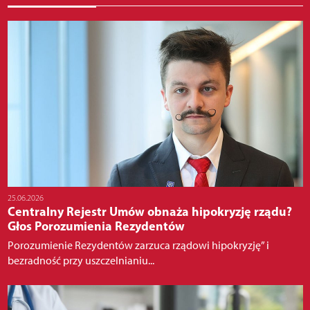
25.06.2026
Centralny Rejestr Umów obnaża hipokryzję rządu?
Głos Porozumienia Rezydentów
Porozumienie Rezydentów zarzuca rządowi hipokryzję” i
bezradność przy uszczelnianiu...