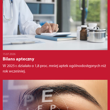
15.07.2026
Bilans apteczny
W 2025 r. działało o 1,8 proc. mniej aptek ogólnodostępnych niż
rok wcześniej.