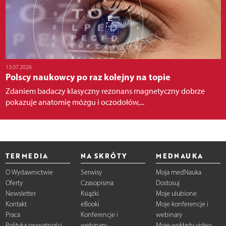
13.07.2026
Polscy naukowcy po raz kolejny na topie
Zdaniem badaczy klasyczny rezonans magnetyczny dobrze
pokazuje anatomię mózgu i oczodołów,...
TERMEDIA
NA SKRÓTY
MEDNAUKA
O Wydawnictwie
Serwisy
Moja medNauka
Oferty
Czasopisma
Dostosuj
Newsletter
Książki
Moje ulubione
Kontakt
eBooki
Moje konferencje i
Praca
Konferencje i
webinary
Polityka prywatności
webinary
Moje wykłady video