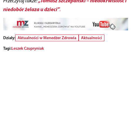
„Tomasz Szczepański – niedokrwistość i
Przeczytaj także:
niedobór żelaza u dzieci”
.
Działy:
Aktualności w Menedżer Zdrowia
Aktualności
Tagi:
Leszek Czupryniak