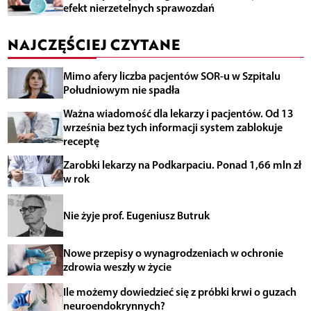
efekt nierzetelnych sprawozdań
NAJCZĘŚCIEJ CZYTANE
Mimo afery liczba pacjentów SOR-u w Szpitalu
Południowym nie spadła
Ważna wiadomość dla lekarzy i pacjentów. Od 13
września bez tych informacji system zablokuje
receptę
Zarobki lekarzy na Podkarpaciu. Ponad 1,66 mln zł
w rok
Nie żyje prof. Eugeniusz Butruk
Nowe przepisy o wynagrodzeniach w ochronie
zdrowia weszły w życie
Ile możemy dowiedzieć się z próbki krwi o guzach
neuroendokrynnych?