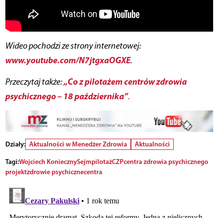
Wideo pochodzi ze strony internetowej:
www.youtube.com/N7jtgxaOGXE
.
„Co z pilotażem centrów zdrowia
Przeczytaj także:
psychicznego – 18 października”
.
Działy:
Aktualności w Menedżer Zdrowia
Aktualności
Tagi:
Wojciech Konieczny
Sejm
pilotaż
CZP
centra zdrowia psychicznego
projekt
zdrowie psychiczne
centra