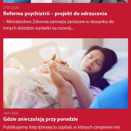
27.07.2026
Reforma psychiatrii – projekt do odrzucenia
– Ministerstwo Zdrowia zamraża zaniżone w stosunku do
innych dziedzin wydatki na rozwój...
18.07.2026
Gdzie znieczulają przy porodzie
Publikujemy listę dziesięciu szpitali, w których cierpienie nie