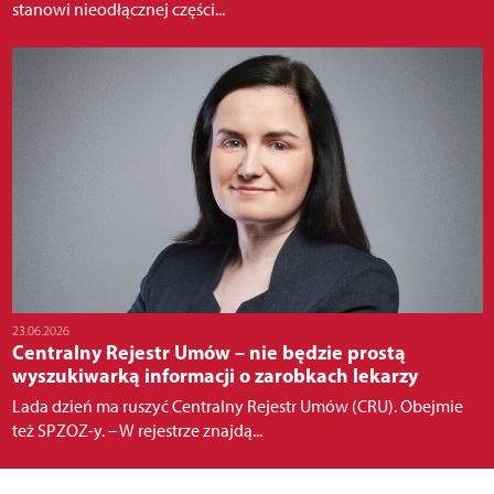
stanowi nieodłącznej części...
23.06.2026
Centralny Rejestr Umów – nie będzie prostą
wyszukiwarką informacji o zarobkach lekarzy
Lada dzień ma ruszyć Centralny Rejestr Umów (CRU). Obejmie
też SPZOZ-y. – W rejestrze znajdą...