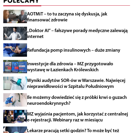
POLECAMY
AOTMiT – to tu zaczyna się dyskusja, jak
finansować zdrowie
„Doktor AI” – fałszywe porady medyczne zalewają
internet
Refundacja pomp insulinowych – duże zmiany
Inwestycje dla zdrowia – MZ przygotowało
wystawę w Łazienkach Królewskich
Wyniki audytów SOR-ów w Warszawie. Najwięcej
nieprawidłowości w Szpitalu Południowym
Ile możemy dowiedzieć się z próbki krwi o guzach
neuroendokrynnych?
MZ wyjaśnia pacjentom, jak korzystać z centralnej
e-rejestracji. Webinary raz w miesiącu
Lekarze pracują setki godzin? To może być też