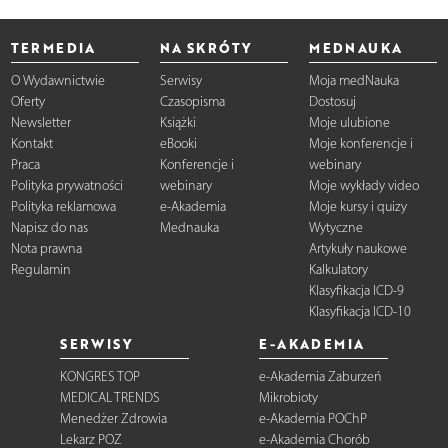
TERMEDIA
NA SKRÓTY
MEDNAUKA
O Wydawnictwie
Serwisy
Moja medNauka
Oferty
Czasopisma
Dostosuj
Newsletter
Książki
Moje ulubione
Kontakt
eBooki
Moje konferencje i
Praca
Konferencje i
webinary
Polityka prywatności
webinary
Moje wykłady video
Polityka reklamowa
e-Akademia
Moje kursy i quizy
Napisz do nas
Mednauka
Wytyczne
Nota prawna
Artykuły naukowe
Regulamin
Kalkulatory
Klasyfikacja ICD-9
Klasyfikacja ICD-10
SERWISY
E-AKADEMIA
KONGRES TOP
e-Akademia Zaburzeń
MEDICAL TRENDS
Mikrobioty
Menedżer Zdrowia
e-Akademia POChP
Lekarz POZ
e-Akademia Chorób