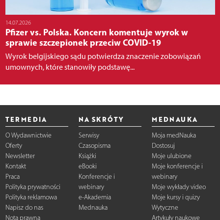
14.07.2026
Pfizer vs. Polska. Koncern komentuje wyrok w
sprawie szczepionek przeciw COVID-19
Wyrok belgijskiego sądu potwierdza znaczenie zobowiązań
umownych, które stanowiły podstawę...
TERMEDIA
NA SKRÓTY
MEDNAUKA
O Wydawnictwie
Serwisy
Moja medNauka
Oferty
Czasopisma
Dostosuj
Newsletter
Książki
Moje ulubione
Kontakt
eBooki
Moje konferencje i
Praca
Konferencje i
webinary
Polityka prywatności
webinary
Moje wykłady video
Polityka reklamowa
e-Akademia
Moje kursy i quizy
Napisz do nas
Mednauka
Wytyczne
Nota prawna
Artykuły naukowe