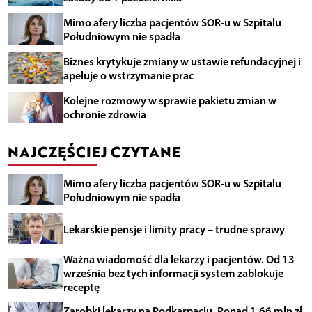
Mimo afery liczba pacjentów SOR-u w Szpitalu
Południowym nie spadła
Biznes krytykuje zmiany w ustawie refundacyjnej i
apeluje o wstrzymanie prac
Kolejne rozmowy w sprawie pakietu zmian w
ochronie zdrowia
NAJCZĘŚCIEJ CZYTANE
Mimo afery liczba pacjentów SOR-u w Szpitalu
Południowym nie spadła
Lekarskie pensje i limity pracy – trudne sprawy
Ważna wiadomość dla lekarzy i pacjentów. Od 13
września bez tych informacji system zablokuje
receptę
Zarobki lekarzy na Podkarpaciu. Ponad 1,66 mln zł