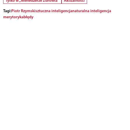
Tylko w „Menedżerze Zdrowia”
Aktualności
Tagi:
Piotr Rzymski
sztuczna inteligencja
naturalna inteligencja
merytoryka
błędy