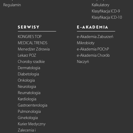
Regulamin
Kalkulatory
Klasyfikacja ICD-9
Klasyfikacja ICD-10
SERWISY
E-AKADEMIA
KONGRES TOP
e-Akademia Zaburzeń
MEDICAL TRENDS
Mikrobioty
Menedżer Zdrowia
e-Akademia POChP
Lekarz POZ
e-Akademia Chorób
Choroby rzadkie
Naczyń
Dermatologia
Diabetologia
Onkologia
Neurologia
Reumatologia
Kardiologia
Gastroenterologia
Pulmonologia
Ginekologia
Kurier Medyczny
Zalecenia i