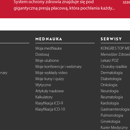
System ochrony zdrowia znajduje się pod
szar
gigantyczną presją płacową, która pochłania każdy...
MEDNAUKA
SERWISY
Moja medNauka
KONGRES TOP ME
Dostosuj
Menedżer Zdrowi
Moje ulubione
Lekarz POZ
Moje konferencje i webinary
Choroby rzadkie
inary
Moje wykłady video
Dermatologia
Moje kursy i quizy
Diabetologia
Wytyczne
Onkologia
Artykuły naukowe
Neurologia
Kalkulatory
Reumatologia
Klasyfikacja ICD-9
Kardiologia
Klasyfikacja ICD-10
Gastroenterologia
Pulmonologia
Ginekologia
Kurier Medyczny