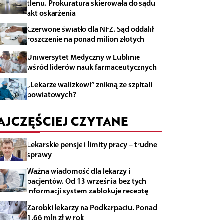
tlenu. Prokuratura skierowała do sądu
akt oskarżenia
Czerwone światło dla NFZ. Sąd oddalił
roszczenie na ponad milion złotych
Uniwersytet Medyczny w Lublinie
wśród liderów nauk farmaceutycznych
„Lekarze walizkowi” znikną ze szpitali
powiatowych?
AJCZĘŚCIEJ CZYTANE
Lekarskie pensje i limity pracy – trudne
sprawy
Ważna wiadomość dla lekarzy i
pacjentów. Od 13 września bez tych
informacji system zablokuje receptę
Zarobki lekarzy na Podkarpaciu. Ponad
1,66 mln zł w rok