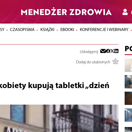
MENEDŻER ZDROWIA
SY
CZASOPISMA
KSIĄŻKI
EBOOKI
KONFERENCJE I WEBINARY
P
Udostępnij
Dodaj do ulubionych
kobiety kupują tabletki „dzień