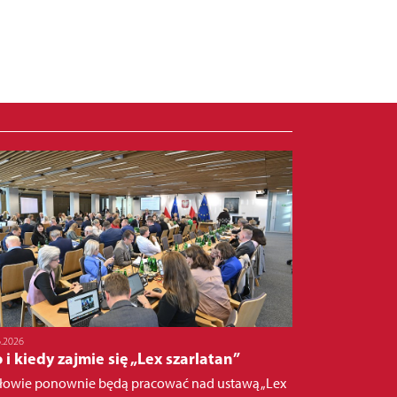
6.2026
 i kiedy zajmie się „Lex szarlatan”
łowie ponownie będą pracować nad ustawą „Lex