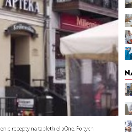
N
ie recepty na tabletki ellaOne. Po tych