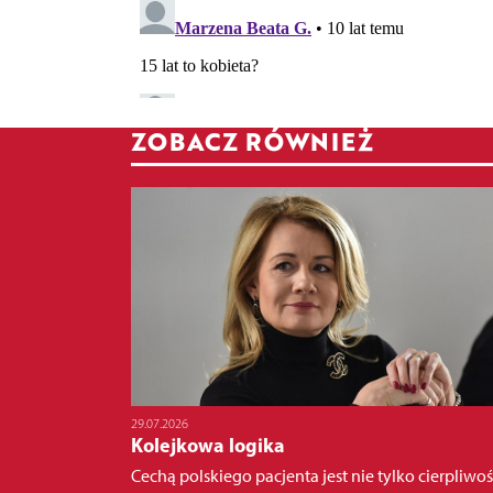
ZOBACZ RÓWNIEŻ
29.07.2026
Kolejkowa logika
Cechą polskiego pacjenta jest nie tylko cierpliwoś