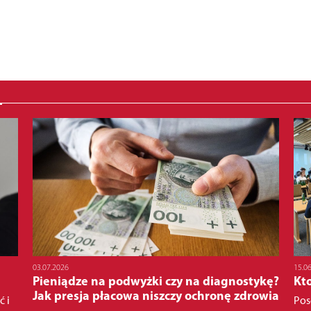
03.07.2026
15.0
Pieniądze na podwyżki czy na diagnostykę?
Kto
Jak presja płacowa niszczy ochronę zdrowia
ć i
Pos