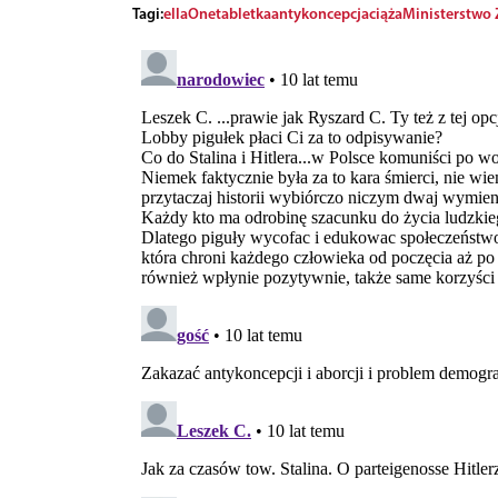
Tagi:
ellaOne
tabletka
antykoncepcja
ciąża
Ministerstwo 