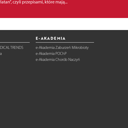
latan”, czyli przepisami, które mają...
E-AKADEMIA
DICAL TRENDS
e-Akademia Zaburzeń Mikrobioty
a
e-Akademia POChP
e-Akademia Chorób Naczyń