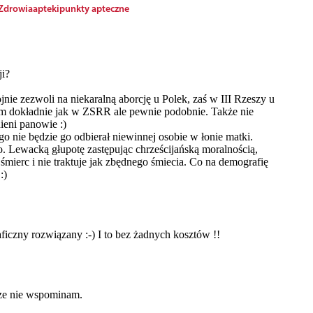
Zdrowia
apteki
punkty apteczne