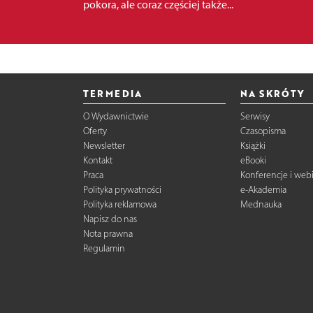
pokora, ale coraz częściej także...
TERMEDIA
NA SKRÓTY
O Wydawnictwie
Serwisy
Oferty
Czasopisma
Newsletter
Książki
Kontakt
eBooki
Praca
Konferencje i web
Polityka prywatności
e-Akademia
Polityka reklamowa
Mednauka
Napisz do nas
Nota prawna
Regulamin