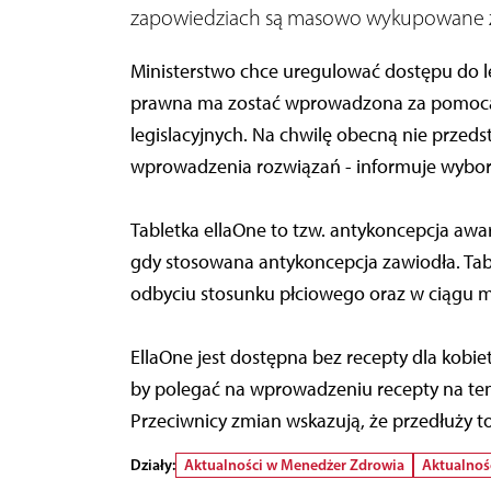
zapowiedziach są masowo wykupowane z a
Ministerstwo chce uregulować dostępu do l
prawna ma zostać wprowadzona za pomocą
legislacyjnych. Na chwilę obecną nie prz
wprowadzenia rozwiązań - informuje wybor
Tabletka ellaOne to tzw. antykoncepcja aw
gdy stosowana antykoncepcja zawiodła. Tab
odbyciu stosunku płciowego oraz w ciągu m
EllaOne jest dostępna bez recepty dla kobie
by polegać na wprowadzeniu recepty na ten l
Przeciwnicy zmian wskazują, że przedłuży t
Działy:
Aktualności w Menedżer Zdrowia
Aktualnoś