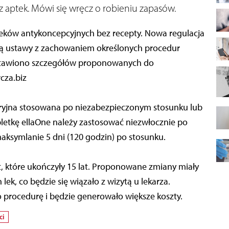
ptek. Mówi się wręcz o robieniu zapasów.
eków antykoncepcyjnych bez recepty. Nowa regulacja
 ustawy z zachowaniem określonych procedur
edstawiono szczegółów proponowanych do
cza.biz
aryjna stosowana po niezabezpieczonym stosunku lub
letkę ellaOne należy zastosować niezwłocznie po
aksymlanie 5 dni (120 godzin) po stosunku.
t, które ukończyły 15 lat. Proponowane zmiany miały
ek, co będzie się wiązało z wizytą u lekarza.
o procedurę i będzie generowało większe koszty.
ci