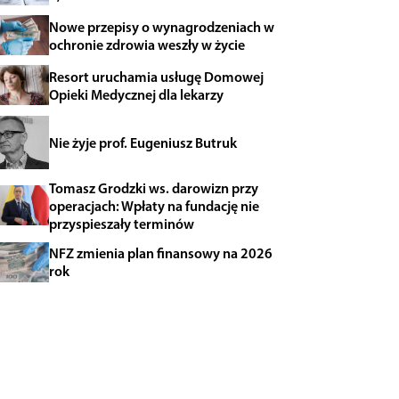
Nowe przepisy o wynagrodzeniach w
ochronie zdrowia weszły w życie
Resort uruchamia usługę Domowej
Opieki Medycznej dla lekarzy
Nie żyje prof. Eugeniusz Butruk
Tomasz Grodzki ws. darowizn przy
operacjach: Wpłaty na fundację nie
przyspieszały terminów
NFZ zmienia plan finansowy na 2026
rok