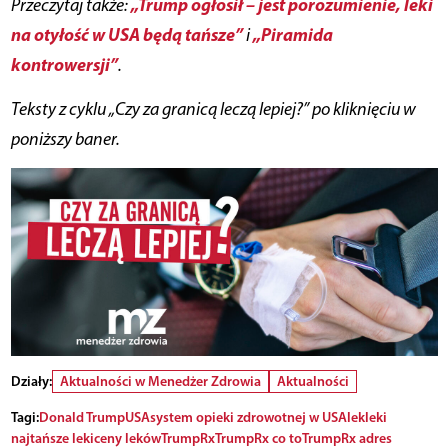
„Trump ogłosił – jest porozumienie, leki
Przeczytaj także:
na otyłość w USA będą tańsze”
„Piramida
i
kontrowersji”
.
Teksty
z cyklu „Czy za granicą leczą lepiej?” po kliknięciu w
poniższy baner.
Działy:
Aktualności w Menedżer Zdrowia
Aktualności
Tagi:
Donald Trump
USA
system opieki zdrowotnej w USA
lek
leki
najtańsze leki
ceny leków
TrumpRx
TrumpRx co to
TrumpRx adres