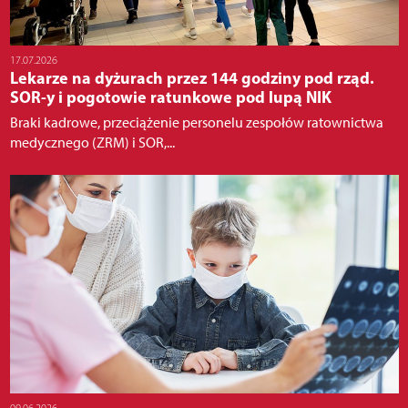
17.07.2026
Lekarze na dyżurach przez 144 godziny pod rząd.
SOR-y i pogotowie ratunkowe pod lupą NIK
Braki kadrowe, przeciążenie personelu zespołów ratownictwa
medycznego (ZRM) i SOR,...
09.06.2026