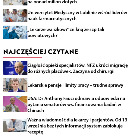
na ponad milion złotych
Uniwersytet Medyczny w Lublinie wśród liderów
nauk farmaceutycznych
„Lekarze walizkowi” znikną ze szpitali
powiatowych?
NAJCZĘŚCIEJ CZYTANE
Ciągłość opieki specjalistów. NFZ ukróci migrację
do różnych placówek. Zaczyna od chirurgii
Lekarskie pensje i limity pracy – trudne sprawy
USA: Dr Anthony Fauci odmawia odpowiedzi na
pytania senatorów ws. finansowania badań w
Chinach
Ważna wiadomość dla lekarzy i pacjentów. Od 13
września bez tych informacji system zablokuje
receptę