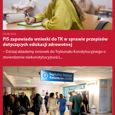
04.08.2026
PiS zapowiada wnioski do TK w sprawie przepisów
dotyczących edukacji zdrowotnej
– Dzisiaj składamy wniosek do Trybunału Konstytucyjnego o
stwierdzenie niekonstytucyjności...