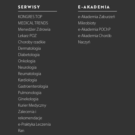
SERWISY
E-AKADEMIA
KONGRES TOP
e-Akademia Zaburzeń
MEDICAL TRENDS
Mikrobioty
Menedżer Zdrowia
e-Akademia POChP
Lekarz POZ
e-Akademia Chorób
Choroby rzadkie
Naczyń
Dermatologia
Diabetologia
Onkologia
Neurologia
Reumatologia
Kardiologia
Gastroenterologia
Pulmonologia
Ginekologia
Kurier Medyczny
Zalecenia i
rekomendacje
e-Praktyka Leczenia
Ran