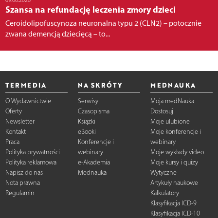
Szansa na refundację leczenia zmory dzieci
Ceroidolipofuscynoza neuronalna typu 2 (CLN2) – potocznie
zwana demencją dziecięcą – to...
TERMEDIA
NA SKRÓTY
MEDNAUKA
O Wydawnictwie
Serwisy
Moja medNauka
Oferty
Czasopisma
Dostosuj
Newsletter
Książki
Moje ulubione
Kontakt
eBooki
Moje konferencje i
Praca
Konferencje i
webinary
Polityka prywatności
webinary
Moje wykłady video
Polityka reklamowa
e-Akademia
Moje kursy i quizy
Napisz do nas
Mednauka
Wytyczne
Nota prawna
Artykuły naukowe
Regulamin
Kalkulatory
Klasyfikacja ICD-9
Klasyfikacja ICD-10