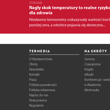
27.06.2026
Nagły skok temperatury to realne ryzyk
dla zdrowia
Niedawno termometry wskazywały wartości troc
poniżej zera, a wkrótce pojawia się słoneczna...
TERMEDIA
NA SKRÓTY
O Wydawnictwie
Serwisy
Oferty
Czasopisma
Newsletter
Książki
Kontakt
eBooki
Praca
Konferencje i web
Polityka prywatności
e-Akademia
Polityka reklamowa
Mednauka
Napisz do nas
Nota prawna
Regulamin