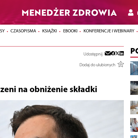
MENEDŻER ZDROWIA
SY
CZASOPISMA
KSIĄŻKI
EBOOKI
KONFERENCJE I WEBINARY
P
Udostępnij
Dodaj do ulubionych
zeni na obniżenie składki