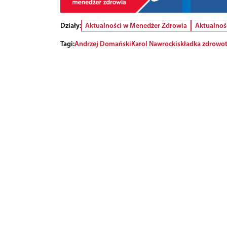
Działy:
Aktualności w Menedżer Zdrowia
Aktualnoś
Tagi:
Andrzej Domański
Karol Nawrocki
składka zdrowo