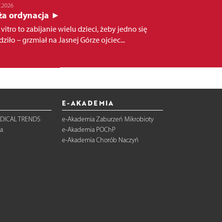
7.2026
ża ordynacja ►
 vitro to zabijanie wielu dzieci, żeby jedno się
ziło – grzmiał na Jasnej Górze ojciec...
E-AKADEMIA
DICAL TRENDS
e-Akademia Zaburzeń Mikrobioty
a
e-Akademia POChP
e-Akademia Chorób Naczyń