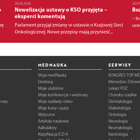
28.06.2026
20.0
o
Nowelizacja ustawy o KSO przyjęta –
Bo
eksperci komentują
– In
hę
Parlament przyjął zmiany w ustawie o Krajowej Sieci
urod
Onkologicznej. Nowe przepisy mają przynieść...
MEDNAUKA
SERWISY
Moja medNauka
KONGRES TOP ME
Dostosuj
Menedżer Zdrowi
Moje ulubione
Lekarz POZ
Moje konferencje i webinary
Choroby rzadkie
inary
Moje wykłady video
Dermatologia
Moje kursy i quizy
Diabetologia
Wytyczne
Onkologia
Artykuły naukowe
Neurologia
Kalkulatory
Reumatologia
Klasyfikacja ICD-9
Kardiologia