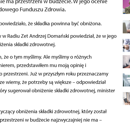
 nie ma przestrzeni w budżecie. W jego ocenie
odowego Funduszu Zdrowia.
dpowiedziało, że składka powinna być obniżona.
w Radiu Zet Andrzej Domański powiedział, że w jego
niżenia składki zdrowotnej.
ym, że o tym myślimy. Ale myślimy o różnych
erem, przedstawiłem mu moją opinię i
go przestrzeni. Już w przyszłym roku przeznaczamy
rze wiemy, że potrzeby są większe – odpowiedział
ry sugerował obniżenie składki zdrowotnej, minister
yczący obniżenia składki zdrowotnej, który został
przestrzeni w budżecie najzwyczajniej nie ma –