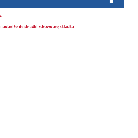
ci
tna
obniżenie składki zdrowotnej
składka