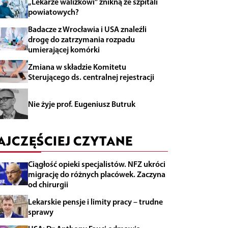
„Lekarze walizkowi” znikną ze szpitali
powiatowych?
Badacze z Wrocławia i USA znaleźli
drogę do zatrzymania rozpadu
umierającej komórki
Zmiana w składzie Komitetu
Sterującego ds. centralnej rejestracji
Nie żyje prof. Eugeniusz Butruk
AJCZĘŚCIEJ CZYTANE
Ciągłość opieki specjalistów. NFZ ukróci
migrację do różnych placówek. Zaczyna
od chirurgii
Lekarskie pensje i limity pracy – trudne
sprawy