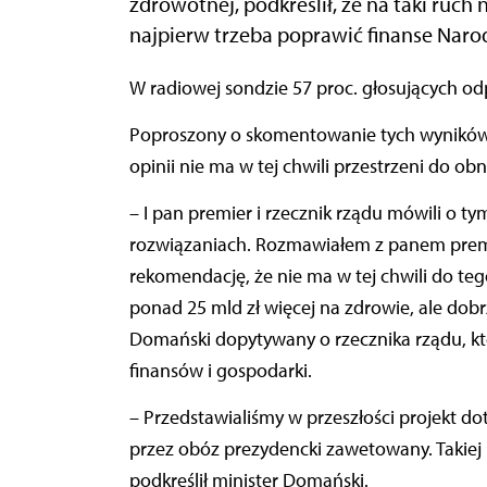
zdrowotnej, podkreślił, że na taki ruch
najpierw trzeba poprawić finanse Nar
W radiowej sondzie 57 proc. głosujących o
Poproszony o skomentowanie tych wyników 
opinii nie ma w tej chwili przestrzeni do ob
– I pan premier i rzecznik rządu mówili o t
rozwiązaniach. Rozmawiałem z panem premi
rekomendację, że nie ma w tej chwili do te
ponad 25 mld zł więcej na zdrowie, ale dob
Domański dopytywany o rzecznika rządu, któ
finansów i gospodarki.
– Przedstawialiśmy w przeszłości projekt dot
przez obóz prezydencki zawetowany. Takiej 
podkreślił minister Domański.