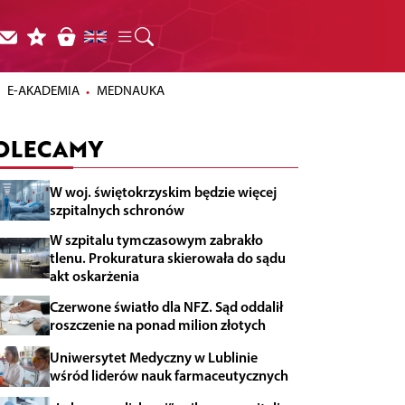
E-AKADEMIA
MEDNAUKA
OLECAMY
W woj. świętokrzyskim będzie więcej
szpitalnych schronów
W szpitalu tymczasowym zabrakło
tlenu. Prokuratura skierowała do sądu
akt oskarżenia
Czerwone światło dla NFZ. Sąd oddalił
roszczenie na ponad milion złotych
Uniwersytet Medyczny w Lublinie
wśród liderów nauk farmaceutycznych