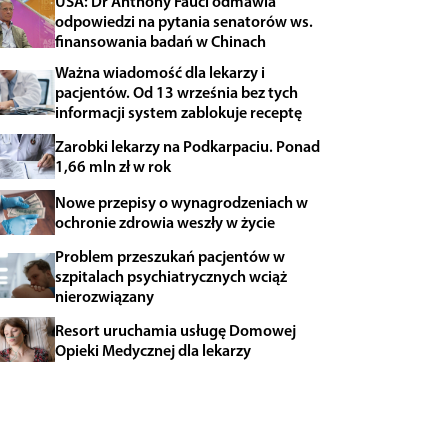
USA: Dr Anthony Fauci odmawia
odpowiedzi na pytania senatorów ws.
finansowania badań w Chinach
Ważna wiadomość dla lekarzy i
pacjentów. Od 13 września bez tych
informacji system zablokuje receptę
Zarobki lekarzy na Podkarpaciu. Ponad
1,66 mln zł w rok
Nowe przepisy o wynagrodzeniach w
ochronie zdrowia weszły w życie
Problem przeszukań pacjentów w
szpitalach psychiatrycznych wciąż
nierozwiązany
Resort uruchamia usługę Domowej
Opieki Medycznej dla lekarzy