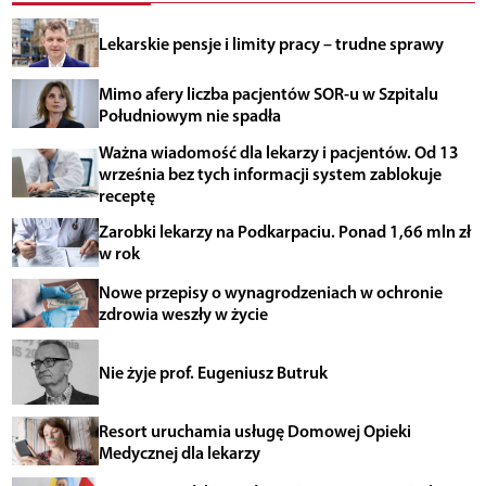
Lekarskie pensje i limity pracy – trudne sprawy
Mimo afery liczba pacjentów SOR-u w Szpitalu
Południowym nie spadła
Ważna wiadomość dla lekarzy i pacjentów. Od 13
września bez tych informacji system zablokuje
receptę
Zarobki lekarzy na Podkarpaciu. Ponad 1,66 mln zł
w rok
Nowe przepisy o wynagrodzeniach w ochronie
zdrowia weszły w życie
Nie żyje prof. Eugeniusz Butruk
Resort uruchamia usługę Domowej Opieki
Medycznej dla lekarzy