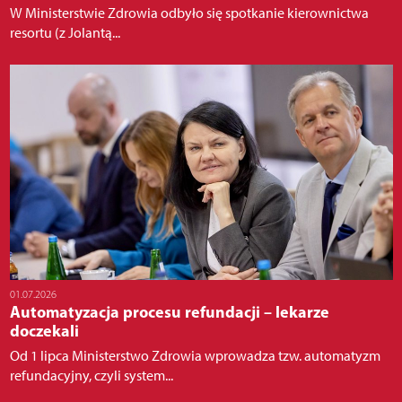
W Ministerstwie Zdrowia odbyło się spotkanie kierownictwa
resortu (z Jolantą...
01.07.2026
Automatyzacja procesu refundacji – lekarze
doczekali
Od 1 lipca Ministerstwo Zdrowia wprowadza tzw. automatyzm
refundacyjny, czyli system...