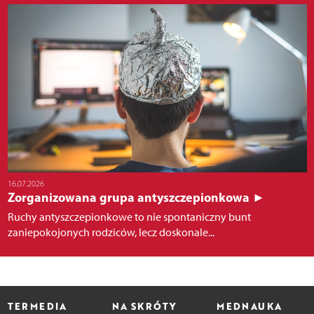
16.07.2026
Zorganizowana grupa antyszczepionkowa ►
Ruchy antyszczepionkowe to nie spontaniczny bunt
zaniepokojonych rodziców, lecz doskonale...
TERMEDIA
NA SKRÓTY
MEDNAUKA