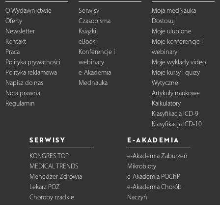
O Wydawnictwie
Serwisy
Moja medNauka
Oferty
Czasopisma
Dostosuj
Newsletter
Książki
Moje ulubione
Kontakt
eBooki
Moje konferencje i
Praca
Konferencje i
webinary
Polityka prywatności
webinary
Moje wykłady video
Polityka reklamowa
e-Akademia
Moje kursy i quizy
Napisz do nas
Mednauka
Wytyczne
Nota prawna
Artykuły naukowe
Regulamin
Kalkulatory
Klasyfikacja ICD-9
Klasyfikacja ICD-10
SERWISY
E-AKADEMIA
KONGRES TOP
e-Akademia Zaburzeń
MEDICAL TRENDS
Mikrobioty
Menedżer Zdrowia
e-Akademia POChP
Lekarz POZ
e-Akademia Chorób
Choroby rzadkie
Naczyń
Dermatologia
Diabetologia