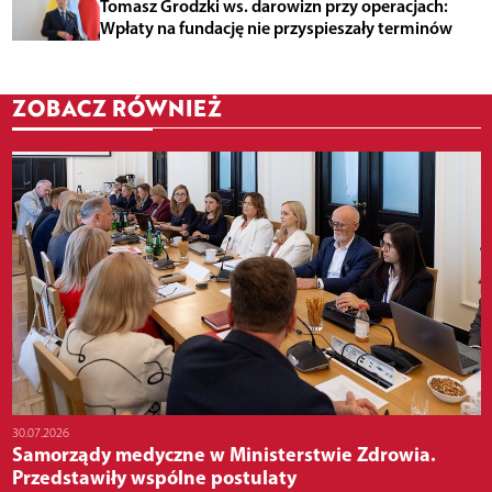
Tomasz Grodzki ws. darowizn przy operacjach:
Wpłaty na fundację nie przyspieszały terminów
ZOBACZ RÓWNIEŻ
30.07.2026
Samorządy medyczne w Ministerstwie Zdrowia.
Przedstawiły wspólne postulaty