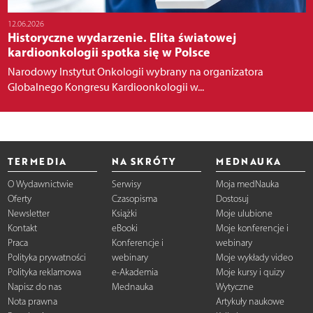
12.06.2026
Historyczne wydarzenie. Elita światowej
kardioonkologii spotka się w Polsce
Narodowy Instytut Onkologii wybrany na organizatora
Globalnego Kongresu Kardioonkologii w...
TERMEDIA
NA SKRÓTY
MEDNAUKA
O Wydawnictwie
Serwisy
Moja medNauka
Oferty
Czasopisma
Dostosuj
Newsletter
Książki
Moje ulubione
Kontakt
eBooki
Moje konferencje i
Praca
Konferencje i
webinary
Polityka prywatności
webinary
Moje wykłady video
Polityka reklamowa
e-Akademia
Moje kursy i quizy
Napisz do nas
Mednauka
Wytyczne
Nota prawna
Artykuły naukowe