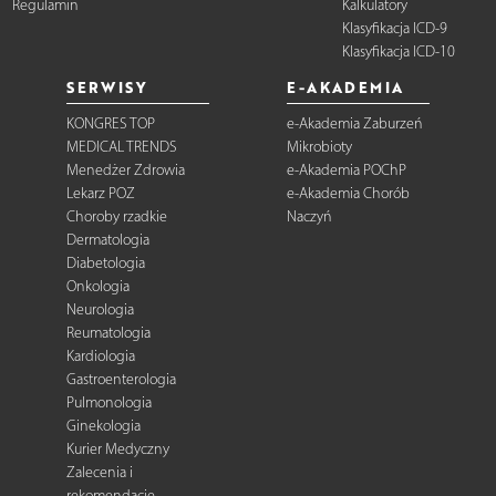
Regulamin
Kalkulatory
Klasyfikacja ICD-9
Klasyfikacja ICD-10
SERWISY
E-AKADEMIA
KONGRES TOP
e-Akademia Zaburzeń
MEDICAL TRENDS
Mikrobioty
Menedżer Zdrowia
e-Akademia POChP
Lekarz POZ
e-Akademia Chorób
Choroby rzadkie
Naczyń
Dermatologia
Diabetologia
Onkologia
Neurologia
Reumatologia
Kardiologia
Gastroenterologia
Pulmonologia
Ginekologia
Kurier Medyczny
Zalecenia i
rekomendacje