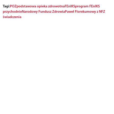
Tagi:
POZ
podstawowa opieka zdrowotna
FEnIKS
program FEnIKS
przychodnie
Narodowy Fundusz Zdrowia
Paweł Florek
umowy z NFZ
świadczenia