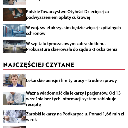
Polskie Towarzystwo Otyłości Dziecięcej za
podwyższeniem opłaty cukrowej
W woj. świętokrzyskim będzie więcej szpitalnych
schronów
W szpitalu tymczasowym zabrakło tlenu.
Prokuratura skierowała do sądu akt oskarżenia
NAJCZĘŚCIEJ CZYTANE
Lekarskie pensje i limity pracy – trudne sprawy
Ważna wiadomość dla lekarzy i pacjentów. Od 13
września bez tych informacji system zablokuje
receptę
Zarobki lekarzy na Podkarpaciu. Ponad 1,66 mln zł
w rok