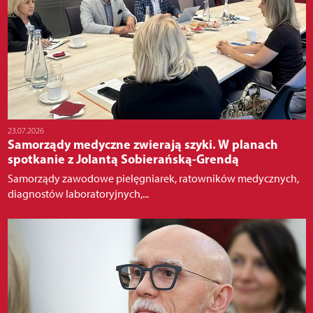
23.07.2026
Samorządy medyczne zwierają szyki. W planach
spotkanie z Jolantą Sobierańską-Grendą
Samorządy zawodowe pielęgniarek, ratowników medycznych,
diagnostów laboratoryjnych,...