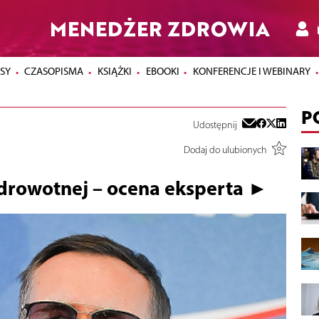
MENEDŻER ZDROWIA
SY
CZASOPISMA
KSIĄŻKI
EBOOKI
KONFERENCJE I WEBINARY
P
Udostępnij
Dodaj do ulubionych
zdrowotnej – ocena eksperta ►