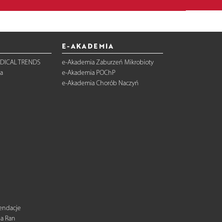
E-AKADEMIA
DICAL TRENDS
e-Akademia Zaburzeń Mikrobioty
a
e-Akademia POChP
e-Akademia Chorób Naczyń
mendacje
ia Ran