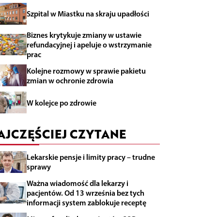
Szpital w Miastku na skraju upadłości
Biznes krytykuje zmiany w ustawie
refundacyjnej i apeluje o wstrzymanie
prac
Kolejne rozmowy w sprawie pakietu
zmian w ochronie zdrowia
W kolejce po zdrowie
AJCZĘŚCIEJ CZYTANE
Lekarskie pensje i limity pracy – trudne
sprawy
Ważna wiadomość dla lekarzy i
pacjentów. Od 13 września bez tych
informacji system zablokuje receptę