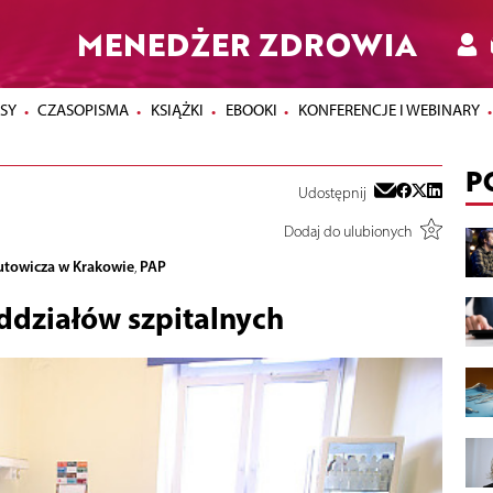
MENEDŻER ZDROWIA
SY
CZASOPISMA
KSIĄŻKI
EBOOKI
KONFERENCJE I WEBINARY
P
Udostępnij
Dodaj do ulubionych
rutowicza w Krakowie
PAP
,
ddziałów szpitalnych