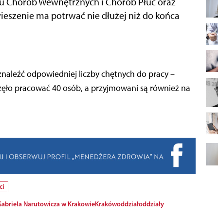
łu Chorób Wewnętrznych i Chorób Płuc oraz
ieszenie ma potrwać nie dłużej niż do końca
znaleźć odpowiedniej liczby chętnych do pracy –
częło pracować 40 osób, a przyjmowani są również na
ci
 Gabriela Narutowicza w Krakowie
Kraków
oddział
oddziały