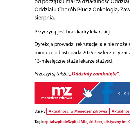
od początku marca działalność Oddzia
Oddziału Chorób Płuc z Onkologią. Zaw
sierpnia.
Przyczyną jest brak kadry lekarskiej.
Dyrekcja prowadzi rekrutacje, ale nie może 
mimo że od listopada 2025 r. w lecznicy za
13-miesięczne staże lekarze stażyści.
„Oddziały zamknięte”
Przeczytaj także:
.
Działy:
Aktualności w Menedżer Zdrowia
Aktualnoś
Tagi:
szpital
szpitale
Szpital Miejski Specjalistyczny im.