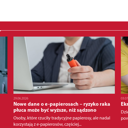
29.06.2026
03.0
Nowe dane o e-papierosach – ryzyko raka
Ek
płuca może być wyższe, niż sądzono
Dzi
Osoby, które rzuciły tradycyjne papierosy, ale nadal
pow
korzystają z e-papierosów, częściej...