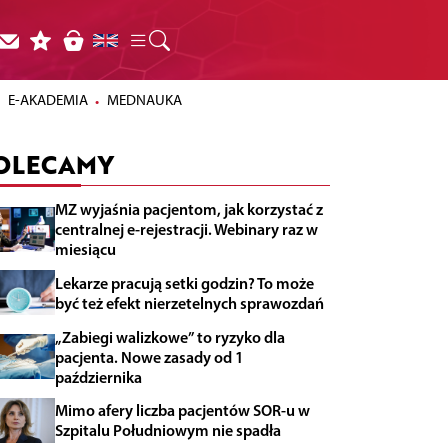
E-AKADEMIA
MEDNAUKA
OLECAMY
MZ wyjaśnia pacjentom, jak korzystać z
centralnej e-rejestracji. Webinary raz w
miesiącu
Lekarze pracują setki godzin? To może
być też efekt nierzetelnych sprawozdań
„Zabiegi walizkowe” to ryzyko dla
pacjenta. Nowe zasady od 1
października
Mimo afery liczba pacjentów SOR-u w
Szpitalu Południowym nie spadła