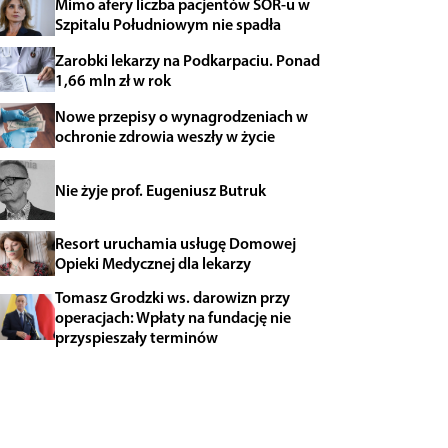
Mimo afery liczba pacjentów SOR-u w
Szpitalu Południowym nie spadła
Zarobki lekarzy na Podkarpaciu. Ponad
1,66 mln zł w rok
Nowe przepisy o wynagrodzeniach w
ochronie zdrowia weszły w życie
Nie żyje prof. Eugeniusz Butruk
Resort uruchamia usługę Domowej
Opieki Medycznej dla lekarzy
Tomasz Grodzki ws. darowizn przy
operacjach: Wpłaty na fundację nie
przyspieszały terminów