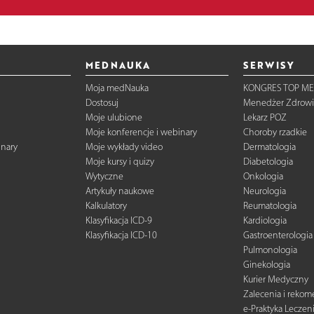
MEDNAUKA
SERWISY
Moja medNauka
KONGRES TOP ME
Dostosuj
Menedżer Zdrowi
Moje ulubione
Lekarz POZ
Moje konferencje i webinary
Choroby rzadkie
inary
Moje wykłady video
Dermatologia
Moje kursy i quizy
Diabetologia
Wytyczne
Onkologia
Artykuły naukowe
Neurologia
Kalkulatory
Reumatologia
Klasyfikacja ICD-9
Kardiologia
Klasyfikacja ICD-10
Gastroenterologia
Pulmonologia
Ginekologia
Kurier Medyczny
Zalecenia i reko
e-Praktyka Leczen