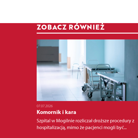
ZOBACZ RÓWNIEŻ
07.07.2026
Komornik i kara
Szpital w Mogilnie rozliczał droższe procedury z
hospitalizacją, mimo że pacjenci mogli być...