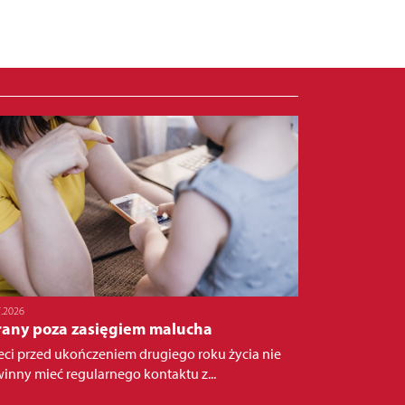
7.2026
rany poza zasięgiem malucha
eci przed ukończeniem drugiego roku życia nie
inny mieć regularnego kontaktu z...