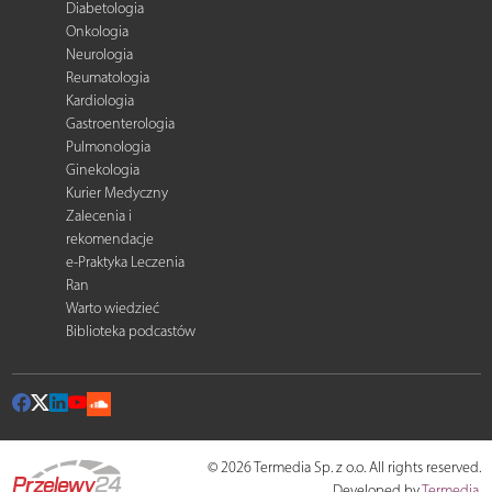
Diabetologia
Onkologia
Neurologia
Reumatologia
Kardiologia
Gastroenterologia
Pulmonologia
Ginekologia
Kurier Medyczny
Zalecenia i
rekomendacje
e-Praktyka Leczenia
Ran
Warto wiedzieć
Biblioteka podcastów
© 2026 Termedia Sp. z o.o. All rights reserved.
Developed by
Termedia
.