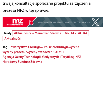
trwają konsultacje społeczne projektu zarządzenia
prezesa NFZ w tej sprawie.
Działy:
Aktualności w Menedżer Zdrowia
MZ, NFZ, AOTM
Aktualności
Tagi:
Towarzystwo Chirurgów Polskich
chirurgia
wycena
wyceny procedur
wyceny świadczeń
AOTMiT
Agencja Oceny Technologii Medycznych i Taryfikacji
NFZ
Narodowy Fundusz Zdrowia