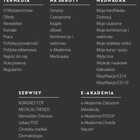
TERMEDIA
NA SKRÓTY
MEDNAUKA
O Wydawnictwie
Serwisy
Moja medNauka
Oferty
Czasopisma
Dostosuj
Newsletter
Książki
Moje ulubione
Kontakt
eBooki
Moje konferencje i
Praca
Konferencje i
webinary
Polityka prywatności
webinary
Moje wykłady video
Polityka reklamowa
e-Akademia
Moje kursy i quizy
Napisz do nas
Mednauka
Wytyczne
Nota prawna
Artykuły naukowe
Regulamin
Kalkulatory
Klasyfikacja ICD-9
Klasyfikacja ICD-10
SERWISY
E-AKADEMIA
KONGRES TOP
e-Akademia Zaburzeń
MEDICAL TRENDS
Mikrobioty
Menedżer Zdrowia
e-Akademia POChP
Lekarz POZ
e-Akademia Chorób
Choroby rzadkie
Naczyń
Dermatologia