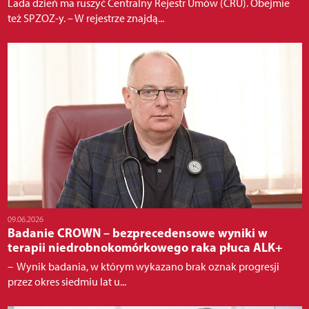
Lada dzień ma ruszyć Centralny Rejestr Umów (CRU). Obejmie
też SPZOZ-y. – W rejestrze znajdą...
09.06.2026
Badanie CROWN – bezprecedensowe wyniki w
terapii niedrobnokomórkowego raka płuca ALK+
– Wynik badania, w którym wykazano brak oznak progresji
przez okres siedmiu lat u...