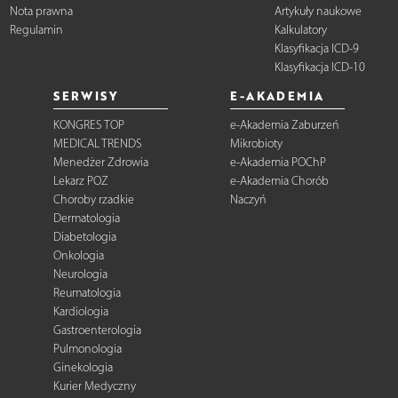
Nota prawna
Artykuły naukowe
Regulamin
Kalkulatory
Klasyfikacja ICD-9
Klasyfikacja ICD-10
SERWISY
E-AKADEMIA
KONGRES TOP
e-Akademia Zaburzeń
MEDICAL TRENDS
Mikrobioty
Menedżer Zdrowia
e-Akademia POChP
Lekarz POZ
e-Akademia Chorób
Choroby rzadkie
Naczyń
Dermatologia
Diabetologia
Onkologia
Neurologia
Reumatologia
Kardiologia
Gastroenterologia
Pulmonologia
Ginekologia
Kurier Medyczny