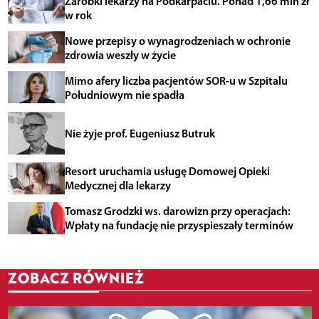
Zarobki lekarzy na Podkarpaciu. Ponad 1,66 mln zł
w rok
Nowe przepisy o wynagrodzeniach w ochronie
zdrowia weszły w życie
Mimo afery liczba pacjentów SOR-u w Szpitalu
Południowym nie spadła
Nie żyje prof. Eugeniusz Butruk
Resort uruchamia usługę Domowej Opieki
Medycznej dla lekarzy
Tomasz Grodzki ws. darowizn przy operacjach:
Wpłaty na fundację nie przyspieszały terminów
ZOBACZ RÓWNIEŻ