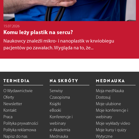
15.07.2026
Komu leży plastik na sercu?
Naukowcy znaleźli mikro- i nanoplastik w krwiobiegu
pacjentów po zawałach. Wygląda na to, że...
TERMEDIA
NA SKRÓTY
MEDNAUKA
O Wydawnictwie
Serwisy
Moja medNauka
Oferty
Czasopisma
Dostosuj
Newsletter
Książki
Moje ulubione
Kontakt
eBooki
Moje konferencje i
Praca
Konferencje i
webinary
Polityka prywatności
webinary
Moje wykłady video
Polityka reklamowa
e-Akademia
Moje kursy i quizy
Napisz do nas
Mednauka
Wytyczne