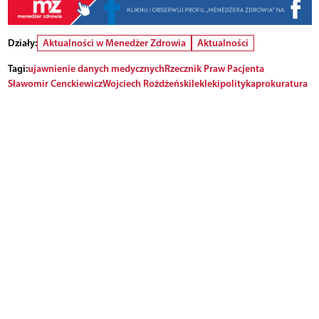
Działy:
Aktualności w Menedżer Zdrowia
Aktualności
Tagi:
ujawnienie danych medycznych
Rzecznik Praw Pacjenta
Sławomir Cenckiewicz
Wojciech Rożdżeński
lek
leki
polityka
prokuratura