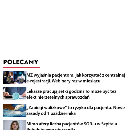
POLECAMY
MZ wyjaśnia pacjentom, jak korzystać z centralnej
e-rejestracji. Webinary raz w miesiącu
Lekarze pracują setki godzin? To może być też
efekt nierzetelnych sprawozdań
„Zabiegi walizkowe” to ryzyko dla pacjenta. Nowe
zasady od 1 października
Mimo afery liczba pacjentów SOR-u w Szpitalu
Południowym nie spadła