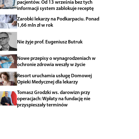
pacjentów. Od 13 września bez tych
informacji system zablokuje receptę
Zarobki lekarzy na Podkarpaciu. Ponad
1,66 mln zł w rok
Nie żyje prof. Eugeniusz Butruk
Nowe przepisy o wynagrodzeniach w
ochronie zdrowia weszły w życie
Resort uruchamia usługę Domowej
Opieki Medycznej dla lekarzy
Tomasz Grodzki ws. darowizn przy
operacjach: Wpłaty na fundację nie
przyspieszały terminów