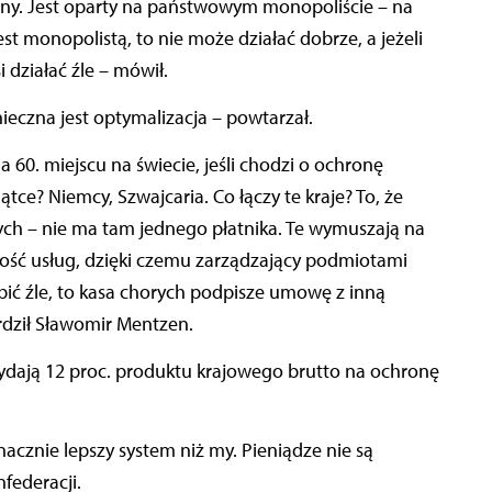
olny. Jest oparty na państwowym monopoliście – na
t monopolistą, to nie może działać dobrze, a jeżeli
 działać źle – mówił.
ieczna jest optymalizacja – powtarzał.
 60. miejscu na świecie, jeśli chodzi o ochronę
ątce? Niemcy, Szwajcaria. Co łączy te kraje? To, że
ych – nie ma tam jednego płatnika. Te wymuszają na
akość usług, dzięki czemu zarządzający podmiotami
obić źle, to kasa chorych podpisze umowę z inną
rdził Sławomir Mentzen.
wydają 12 proc. produktu krajowego brutto na ochronę
nacznie lepszy system niż my. Pieniądze nie są
federacji.