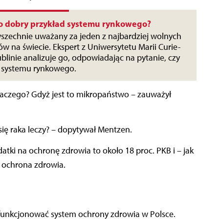
to dobry przykład systemu rynkowego?
wszechnie uważany za jeden z najbardziej wolnych
w na świecie. Ekspert z Uniwersytetu Marii Curie-
blinie analizuje go, odpowiadając na pytanie, czy
d systemu rynkowego.
laczego? Gdyż jest to mikropaństwo – zauważył
się raka leczy? – dopytywał Mentzen.
tki na ochronę zdrowia to około 18 proc. PKB i – jak
a ochrona zdrowia.
funkcjonować system ochrony zdrowia w Polsce.