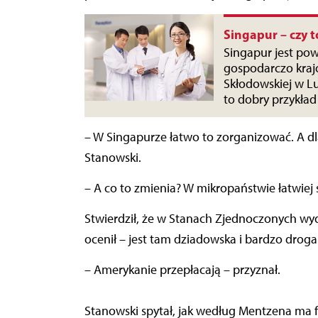
Singapur – czy 
Singapur jest po
gospodarczo krajó
Skłodowskiej w Lu
to dobry przykła
– W Singapurze łatwo to zorganizować. A d
Stanowski.
– A co to zmienia? W mikropaństwie łatwiej 
Stwierdził, że w Stanach Zjednoczonych wyda
ocenił – jest tam dziadowska i bardzo drog
– Amerykanie przepłacają – przyznał.
Stanowski spytał, jak według Mentzena ma 