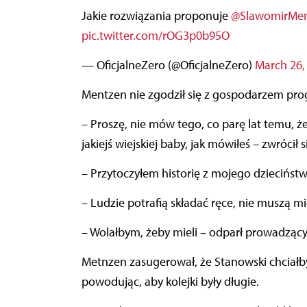
Jakie rozwiązania proponuje
@SlawomirMe
pic.twitter.com/rOG3p0b95O
— OficjalneZero (@OficjalneZero)
March 26,
Mentzen nie zgodził się z gospodarzem pr
– Proszę, nie mów tego, co parę lat temu, ż
jakiejś wiejskiej baby, jak mówiłeś – zwrócił 
– Przytoczyłem historię z mojego dzieciństw
– Ludzie potrafią składać ręce, nie muszą m
– Wolałbym, żeby mieli – odparł prowadzący
Metnzen zasugerował, że Stanowski chciał
powodując, aby kolejki były długie.