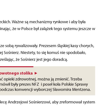
ckich. Ważne są mechanizmy rynkowe i aby była
ając, że w Polsce był zalążek tego systemu jeszcze w
 ze sobą rywalizowały. Prezesem śląskiej kasy chorych,
zej Sośnierz. Niestety, to się komuś nie spodobało,
eślając, że Sośnierz jest jego doradcą.
owotnego stolika ►
bać opieki zdrowotnej, można ją zmienić. Trzeba
 mówił były prezes NFZ i poseł koła Polskie Sprawy
 podczas konwencji wyborczej Sławomira Mentzena.
polecę Andrzejowi Sośnierzowi, aby zreformował system