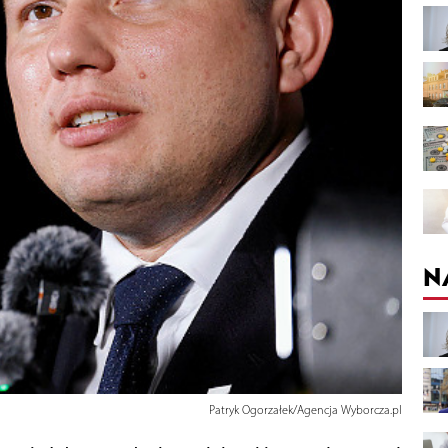
N
Patryk Ogorzałek/Agencja Wyborcza.pl