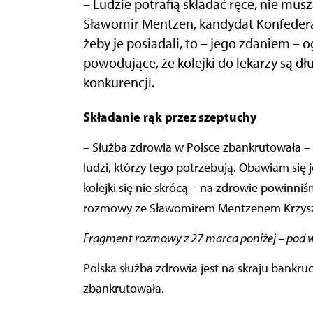
– Ludzie potrafią składać ręce, nie mu
Sławomir Mentzen, kandydat Konfedera
żeby je posiadali, to – jego zdaniem –
powodujące, że kolejki do lekarzy są dłu
konkurencji.
Składanie rąk przez szeptuchy
– Służba zdrowia w Polsce zbankrutowała – n
ludzi, którzy tego potrzebują. Obawiam się 
kolejki się nie skrócą – na zdrowie powinni
rozmowy ze Sławomirem Mentzenem Krzyszt
Fragment rozmowy z 27 marca poniżej – pod wi
Polska służba zdrowia jest na skraju bankru
zbankrutowała.