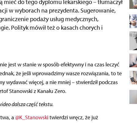
szą mieć do tego dyplomu lekarskiego – tłumaczył
cji w wyborach na prezydenta. Sugerowanie,
 ograniczenie podaży usług medycznych,
gie. Polityk mówił też o kasach chorych i
ie jest w stanie w sposób efektywny i na czas leczyć
jednak, że jeśli wprowadzimy wasze rozwiązania, to te
śmy wydawać więcej, a nie mniej – stwierdził podczas
of Stanowski z Kanału Zero.
deo dalsza część tekstu.
ctwa, a
@K_Stanowski
twierdzi wręcz, że już