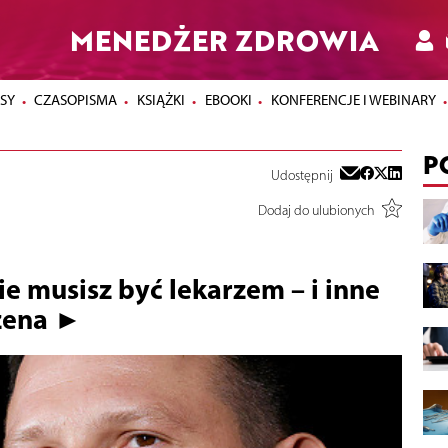
MENEDŻER ZDROWIA
SY
CZASOPISMA
KSIĄŻKI
EBOOKI
KONFERENCJE I WEBINARY
P
Udostępnij
Dodaj do ulubionych
e musisz być lekarzem – i inne
zena ►