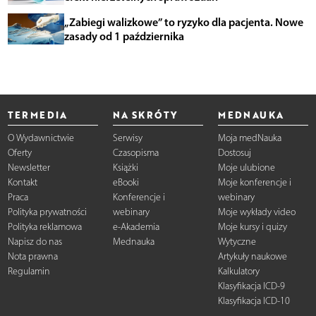
„Zabiegi walizkowe” to ryzyko dla pacjenta. Nowe
zasady od 1 października
TERMEDIA
NA SKRÓTY
MEDNAUKA
O Wydawnictwie
Serwisy
Moja medNauka
Oferty
Czasopisma
Dostosuj
Newsletter
Książki
Moje ulubione
Kontakt
eBooki
Moje konferencje i
Praca
Konferencje i
webinary
Polityka prywatności
webinary
Moje wykłady video
Polityka reklamowa
e-Akademia
Moje kursy i quizy
Napisz do nas
Mednauka
Wytyczne
Nota prawna
Artykuły naukowe
Regulamin
Kalkulatory
Klasyfikacja ICD-9
Klasyfikacja ICD-10