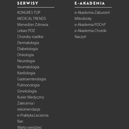
SERWISY
E-AKADEMIA
KONGRES TOP
e-Akademia Zaburzeń
MEDICAL TRENDS
Mikrobioty
Menedżer Zdrowia
e-Akademia POChP
Lekarz POZ
e-Akademia Chorób
Choroby rzadkie
Naczyń
Dermatologia
Diabetologia
Onkologia
Neurologia
Reumatologia
Kardiologia
Gastroenterologia
Pulmonologia
Ginekologia
Kurier Medyczny
Zalecenia i
rekomendacje
e-Praktyka Leczenia
Ran
Warto wiedzieć