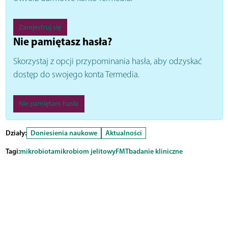
Zarejestruj się
Nie pamiętasz hasła?
Skorzystaj z opcji przypominania hasła, aby odzyskać
dostęp do swojego konta Termedia.
Nie pamiętam hasła
Działy:
Doniesienia naukowe
Aktualności
Tagi:
mikrobiota
mikrobiom jelitowy
FMT
badanie kliniczne